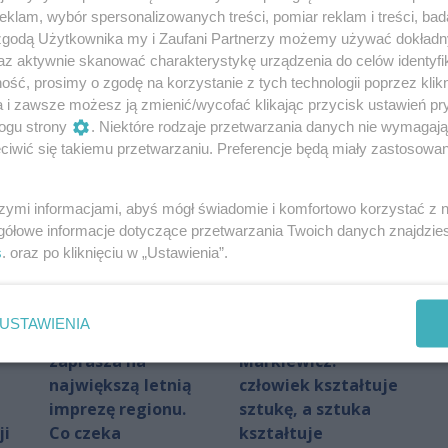
sty
Bezpieczne
"Współpraca jest
klam, wybór spersonalizowanych treści, pomiar reklam i treści, bad
wakacje zaczynają
kluczem, aby
 zgodą Użytkownika my i Zaufani Partnerzy możemy używać dokład
się od profilaktyki
samorząd odnosił
az aktywnie skanować charakterystykę urządzenia do celów identyfi
Autor artykułu:
RED/KD
sukces". Waldemar
ść, prosimy o zgodę na korzystanie z tych technologii poprzez klikn
Trelka o
a i zawsze możesz ją zmienić/wycofać klikając przycisk ustawień pr
działaniach
ogu strony
. Niektóre rodzaje przetwarzania danych nie wymagaj
powiatu
iwić się takiemu przetwarzaniu. Preferencje będą miały zastosowania
radomskiego
Autor artykułu:
Michał Nowak
szymi informacjami, abyś mógł świadomie i komfortowo korzystać z
gółowe informacje dotyczące przetwarzania Twoich danych znajdzi
s
. oraz po kliknięciu w „Ustawienia”.
USTAWIENIA
Rzeczniów
Andrzej
zaprasza na
Markiewicz:
największą letnią
człowiek kształtuje
imprezę regionu.
sztukę, a sztuka
ji
Co czeka
kształtuje