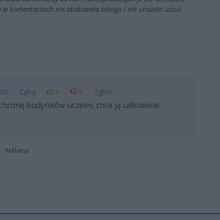
 w komentarzach nie atakowała nikogo i nie urażała uczuć
edz
Cytuj
0
0
Zgłoś
hronę budynków uczelni, chce ją całkowicie
Reklama