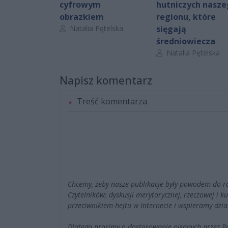
cyfrowym
hutniczych nasz
obrazkiem
regionu, które
Autor artykułu:
Natalia Pętelska
sięgają
średniowiecza
Autor artykułu:
Natalia Pętelska
Napisz komentarz
Treść komentarza
Chcemy, żeby nasze publikacje były powodem do r
Czytelników; dyskusji merytorycznej, rzeczowej i 
przeciwnikiem hejtu w Internecie i wspieramy dzia
Dlatego prosimy o dostosowanie pisanych przez 