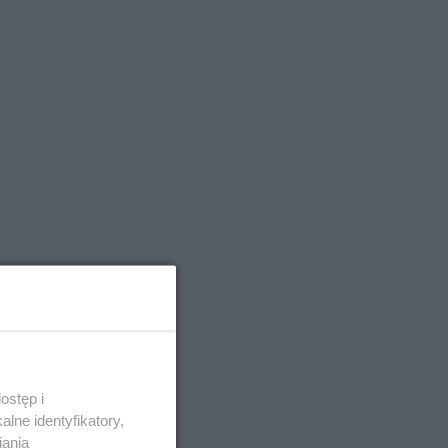
ostęp i
lne identyfikatory,
iania