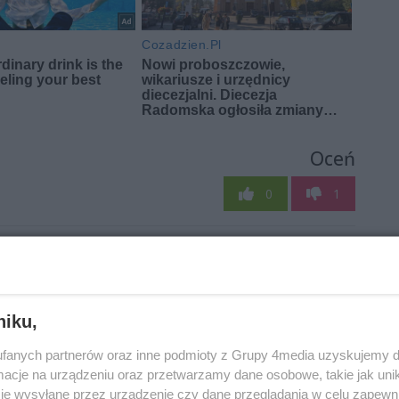
Oceń
0
1
niku,
fanych partnerów oraz inne podmioty z Grupy 4media uzyskujemy d
cje na urządzeniu oraz przetwarzamy dane osobowe, takie jak unika
je wysyłane przez urządzenie czy dane przeglądania w celu zapewn