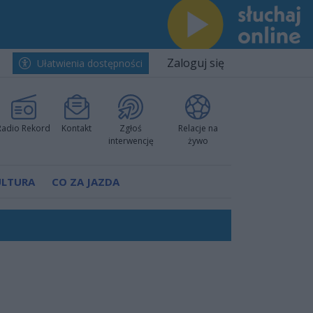
Zaloguj się
Ułatwienia dostępności
Radio Rekord
Kontakt
Zgłoś
Relacje na
interwencję
żywo
ULTURA
CO ZA JAZDA
Polski
 decyzję prokuratury
ów pokazali klasę
worzyć nową sportową tradycję"
ruchu