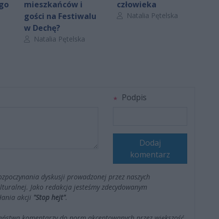
ego
mieszkańców i
człowieka
Autor artykułu:
gości na Festiwalu
Natalia Pętelska
w Dechę?
Autor artykułu:
Natalia Pętelska
Podpis
Dodaj
komentarz
ozpoczynania dyskusji prowadzonej przez naszych
kulturalnej. Jako redakcja jesteśmy zdecydowanym
łania akcji
"Stop hejt"
.
Państwa komentarzy do norm akceptowanych przez większość