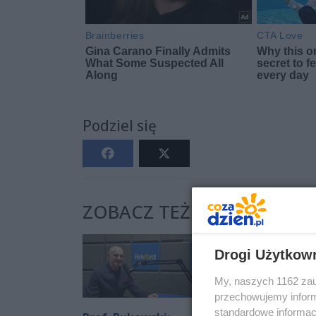
Podziel się
ZOBACZ TEŻ:
Drogi Użytkow
My, naszych 1162 zau
przechowujemy informa
standardowe informac