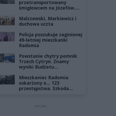
przetransportowany
śmigłowcem na Józefów.
Historia mrozi krew w
Malczewski, Markiewicz i
żyłach
duchowa uczta
Policja poszukuje zaginionej
49-letniej mieszkanki
Radomia
Powstanie chytry pomnik
Trzech Cytryn. Znamy
wyniki Budżetu
Obywatelskiego 2027
Mieszkaniec Radomia
oskarżony o... 123
przestępstwa. Szkoda
wyceniona na ponad milion
złotych
REKLAMA