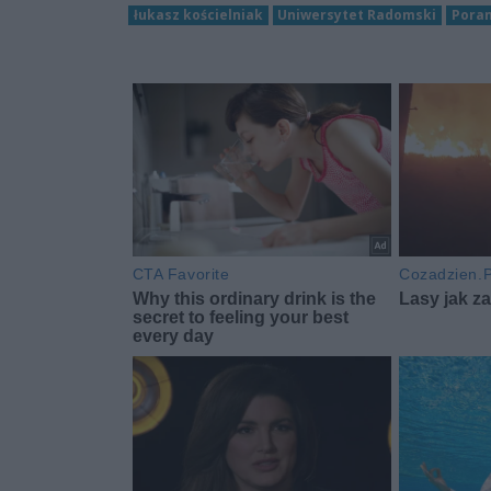
łukasz kościelniak
Uniwersytet Radomski
Poran