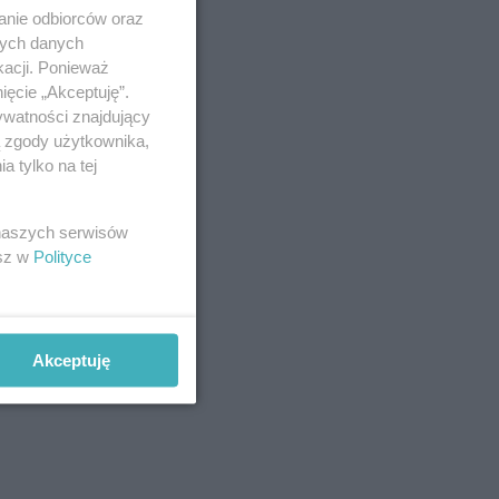
anie odbiorców oraz
nych danych
kacji. Ponieważ
ięcie „Akceptuję”.
ywatności znajdujący
ą zgody użytkownika,
 tylko na tej
 naszych serwisów
esz w
Polityce
Akceptuję