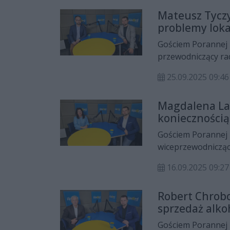
zrealizowanych w 
Mateusz Tycz
znaczeniu „małych
problemy lok
planowanej przebu
przyszłości budżet
Gościem Porannej 
przewodniczący ra
programie napraw
25.09.2025 09:
Magdalena Las
koniecznością
Gościem Porannej 
wiceprzewodnicząc
między innymi o k
16.09.2025 09:
Radomskim Szpital
Robert Chrobo
sprzedaż alko
Gościem Porannej 