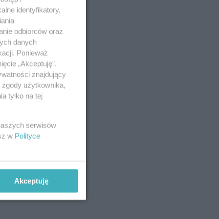
lne identyfikatory,
iania
anie odbiorców oraz
nych danych
kacji. Ponieważ
ięcie „Akceptuję”.
ywatności znajdujący
ą zgody użytkownika,
 tylko na tej
 naszych serwisów
esz w
Polityce
Akceptuję