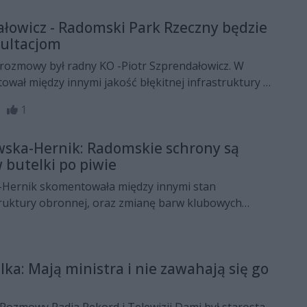
ałowicz - Radomski Park Rzeczny będzie
ultacjom
 radny KO -Piotr Szprendałowicz. W
wał między innymi jakość błękitnej infrastruktury w
wspomniał o zakupie nowych autobusów przez spółkę
38
1
wska-Hernik: Radomskie schrony są
butelki po piwie
Hernik skomentowała między innymi stan
truktury obronnej, oraz zmianę barw klubowych
ka: Mają ministra i nie zawahają się go