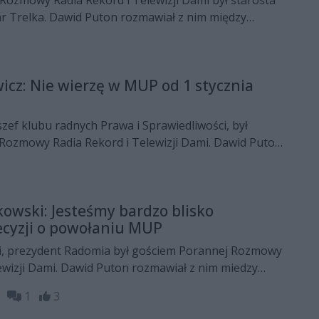
Rozmowy Radia Rekord i Telewizji Dami był starosta
 Trelka. Dawid Puton rozmawiał z nim między
eniu Radomia
icz: Nie wierzę w MUP od 1 stycznia
szef klubu radnych Prawa i Sprawiedliwości, był
Rozmowy Radia Rekord i Telewizji Dami. Dawid Puton
iędzy innymi o zmianie barw klubowych zastępcy
a Molendy, utworzeniu Miejskiego Urzędu Pracy czy
owski: Jesteśmy bardzo blisko
ecyzji o powołaniu MUP
, prezydent Radomia był gościem Porannej Rozmowy
ewizji Dami. Dawid Puton rozmawiał z nim miedzy
owiększenia granic Radomia, Miejskiego Urzędu
26
1
3
a klubu Czarnych Radom.