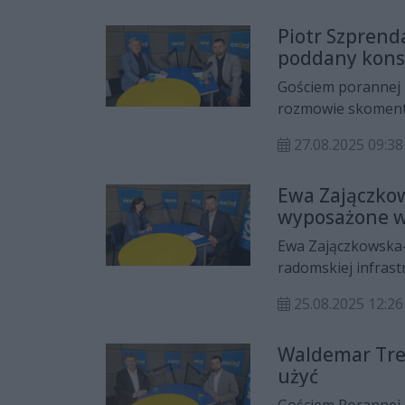
Piotr Szprend
poddany kons
Gościem porannej rozmowy był
rozmowie skomento
Radomiu, a także 
27.08.2025 09:
MPK
Ewa Zajączko
wyposażone w 
Ewa Zajączkowska-
radomskiej infras
Łukasza Molendy.
25.08.2025 12:26
Waldemar Trel
użyć