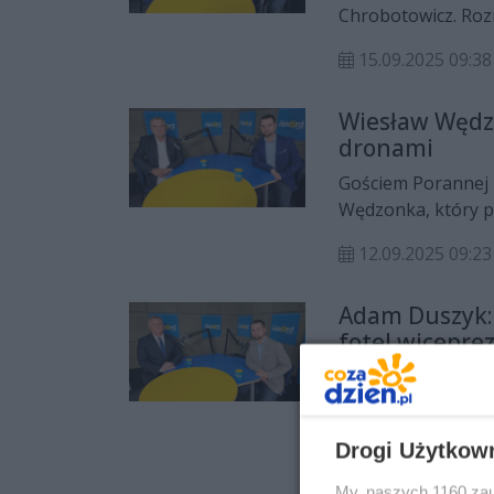
Chrobotowicz. Roz
powrotu do uchwał
15.09.2025 09:
Wiesław Wędzo
dronami
Gościem Porannej 
Wędzonka, który p
ostatnich kilku tyg
12.09.2025 09:
Adam Duszyk
fotel wicepre
Gościem porannej R
radomskiego PSL A
będzie walczyć o 
09.09.2025 10:
Drogi Użytkow
My, naszych 1160 zau