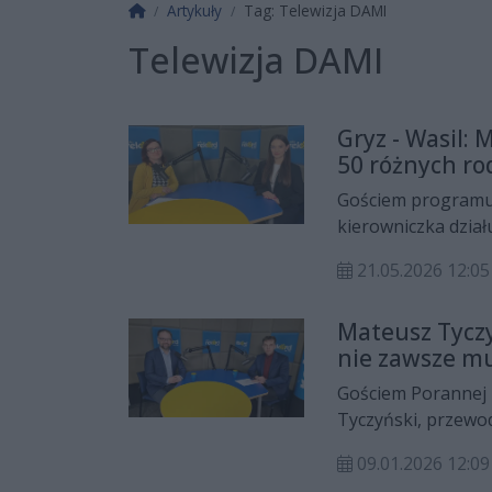
Strona główna
Artykuły
Tag: Telewizja DAMI
Telewizja DAMI
Gryz - Wasil:
50 różnych r
inspiracji
Gościem programu R
kierowniczka dział
''Amfiteatr''. Nata
21.05.2026 12:05
Amfiteatrze, konk
sezonu.
Mateusz Tyczy
nie zawsze mu
szanować
Gościem Porannej 
Tyczyński, przewod
Ławrynowicz rozmaw
09.01.2026 12:
granicach kultury 