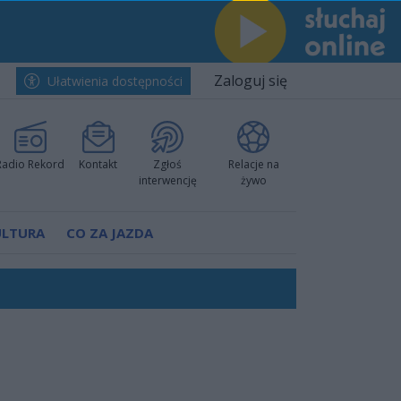
Zaloguj się
Ułatwienia dostępności
Radio Rekord
Kontakt
Zgłoś
Relacje na
interwencję
żywo
ULTURA
CO ZA JAZDA
ów pokazali klasę
rzowi
worzyć nową sportową tradycję"
ruchu