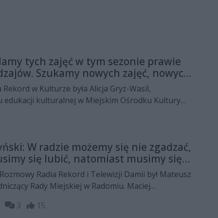
 Mamy tych zajęć w tym sezonie prawie
odzajów. Szukamy nowych zajęć, nowych
ekord w Kulturze była Alicja Gryz-Wasil,
u edukacji kulturalnej w Miejskim Ośrodku Kultury
lia Pętelska rozmawiała z nią m.in. o wydarzeniach w
ursie na nowe oferty zajęć oraz podsumowaniu
ński: W radzie możemy się nie zgadzać,
simy się lubić, natomiast musimy się
Rozmowy Radia Rekord i Telewizji Damii był Mateusz
niczący Rady Miejskiej w Radomiu. Maciej
iał z nim m.in. o ostatniej sesji budżetowej i
09
3
15
debaty w radzie, najważniejszych inwestycjach