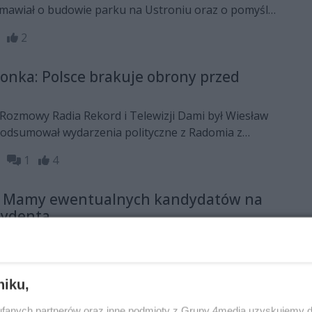
mawiał o budowie parku na Ustroniu oraz o pomyśle
y ograniczającej sprzedaż alkoholu
38
2
nka: Polsce brakuje obrony przed
Rozmowy Radia Rekord i Telewizji Dami był Wiesław
odsumował wydarzenia polityczne z Radomia z
odni.
23
1
4
: Mamy ewentualnych kandydatów na
zydenta
ozmowy Radia Rekord i telewizji Dami był szef
dam Duszyk. Skomentował między innymi to czy PSL
miejsce w kolegium prezydenckim
07
1
niku,
fanych partnerów oraz inne podmioty z Grupy 4media uzyskujemy d