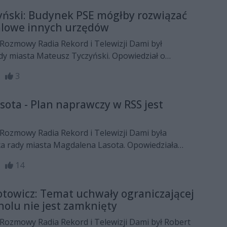
2025 roku, budowie tanich mieszkań na wynajem,
yński: Budynek PSE mógłby rozwiązać
, wielkich spraw” w codziennym życiu mieszkańców,
alowe innych urzędów
dowie sali Radomskiej Orkiestry Kameralnej oraz
u obywatelskiego i potrzebie zmian w jego zasadach.
Rozmowy Radia Rekord i Telewizji Dami był
dy miasta Mateusz Tyczyński. Opowiedział o
czym szpitala oraz utworzeniu MUP
46
3
ota - Plan naprawczy w RSS jest
Rozmowy Radia Rekord i Telewizji Dami była
a rady miasta Magdalena Lasota. Opowiedziała
onieczności wprowadzenia planu naprawczego w
27
14
u Specjalistycznym
towicz: Temat uchwały ograniczającej
holu nie jest zamknięty
Rozmowy Radia Rekord i Telewizji Dami był Robert