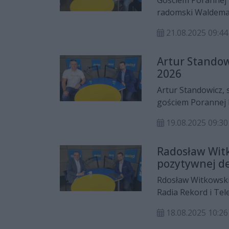
Gościem Porannej 
radomski Waldemar
innymi o powiększ
21.08.2025 09:44
Artur Standow
2026
Artur Standowicz, 
gościem Porannej 
rozmawiał z nim m
19.08.2025 09:30
prezydenta Łukasz
budowie trasy NS.
Radosław Witk
pozytywnej d
Rdosław Witkowski
Radia Rekord i Tel
innymi na temat p
18.08.2025 10:
Pracy czy przejęci