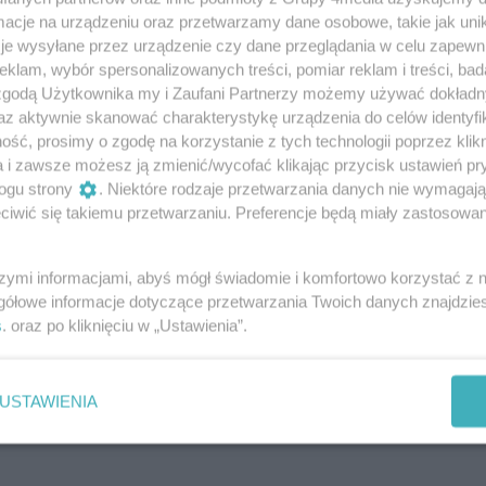
towniak: Nie można lotnisk porównywać
cje na urządzeniu oraz przetwarzamy dane osobowe, takie jak unika
ia jabłek
je wysyłane przez urządzenie czy dane przeglądania w celu zapewn
klam, wybór spersonalizowanych treści, pomiar reklam i treści, bad
rozmowy Radia Rekord i Telewizji Dami był poseł
 zgodą Użytkownika my i Zaufani Partnerzy możemy używać dokład
ak. Podsumował Raport NIK odnośnie CPK oraz brak
az aktywnie skanować charakterystykę urządzenia do celów identyfi
 sprawie roszczeń o subwencję oświatową
ść, prosimy o zgodę na korzystanie z tych technologii poprzez klikn
46
1
a i zawsze możesz ją zmienić/wycofać klikając przycisk ustawień pr
ogu strony
. Niektóre rodzaje przetwarzania danych nie wymagaj
 - ŚDP w powiecie szydłowieckim to
iwić się takiemu przetwarzaniu. Preferencje będą miały zastosowania
es
szymi informacjami, abyś mógł świadomie i komfortowo korzystać z
gółowe informacje dotyczące przetwarzania Twoich danych znajdzi
s
. oraz po kliknięciu w „Ustawienia”.
ki: Za radomskie projekty najbardziej
ki
Rozmowy Radia Rekord i Telewizji Dami był
USTAWIENIA
owsza Rafał Rajkowski, który podsumował
ycje na Mazowszu.