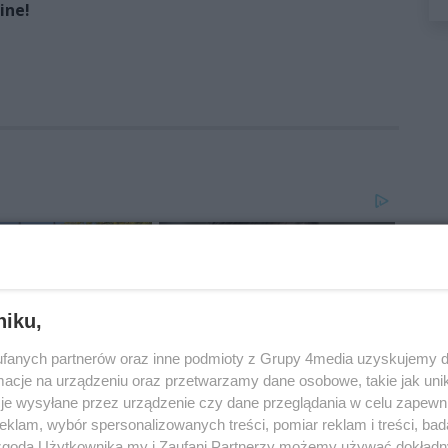
ine!
niku,
fanych partnerów oraz inne podmioty z Grupy 4media uzyskujemy d
cje na urządzeniu oraz przetwarzamy dane osobowe, takie jak unika
je wysyłane przez urządzenie czy dane przeglądania w celu zapewn
klam, wybór spersonalizowanych treści, pomiar reklam i treści, bad
 zgodą Użytkownika my i Zaufani Partnerzy możemy używać dokład