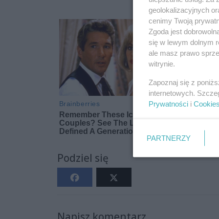
geolokalizacyjnych or
cenimy Twoją prywatno
Zgoda jest dobrowoln
się w lewym dolnym r
ale masz prawo sprzec
witrynie.
Zapoznaj się z poniż
internetowych. Szcze
Prywatności
i
Cookie
PARTNERZY
Podziel się
Napisz komentarz