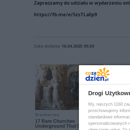
Zapraszamy do udziału w wydarzeniu onl
https://fb.me/e/5zsTLaEp9
Data dodania:
16.04.2025 09:30
Drogi Użytkow
My, naszych 1160 zau
przechowujemy informa
standardowe informac
spersonalizowanych re
ulepszanie usług. Za