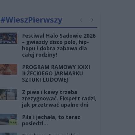
#WieszPierwszy
Poprzednie
Następne
Festiwal Halo Sadowie 2026
– gwiazdy disco polo, hip-
hopu i dobra zabawa dla
całej rodziny!
PROGRAM RAMOWY XXXI
IŁŻECKIEGO JARMARKU
SZTUKI LUDOWEJ
Z piwa i kawy trzeba
zrezygnować. Ekspert radzi,
jak przetrwać upalne dni
Piła i jechała, to teraz
posiedzi…