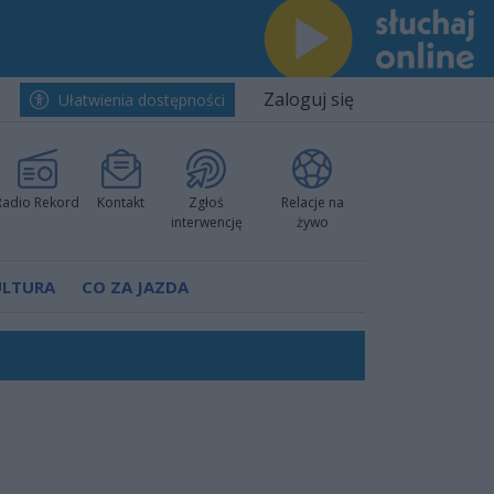
Zaloguj się
Ułatwienia dostępności
Radio Rekord
Kontakt
Zgłoś
Relacje na
interwencję
żywo
ULTURA
CO ZA JAZDA
worzyć nową sportową tradycję"
ruchu