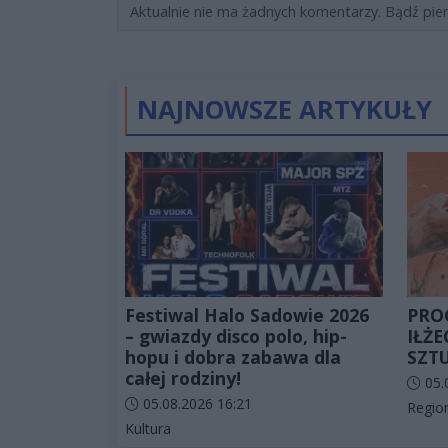
Aktualnie nie ma żadnych komentarzy. Bądź pie
NAJNOWSZE ARTYKUŁY
Festiwal Halo Sadowie 2026
PRO
– gwiazdy disco polo, hip-
IŁŻ
hopu i dobra zabawa dla
SZT
całej rodziny!
Data d
05.
Data dodania artykułu:
05.08.2026 16:21
Katego
Regio
Kategorie artykułu:
Kultura