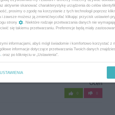
az aktywnie skanować charakterystykę urządzenia do celów identyfi
ść, prosimy o zgodę na korzystanie z tych technologii poprzez klikn
a i zawsze możesz ją zmienić/wycofać klikając przycisk ustawień pr
ogu strony
. Niektóre rodzaje przetwarzania danych nie wymagaj
iwić się takiemu przetwarzaniu. Preferencje będą miały zastosowania
szymi informacjami, abyś mógł świadomie i komfortowo korzystać z
gółowe informacje dotyczące przetwarzania Twoich danych znajdzi
s
. oraz po kliknięciu w „Ustawienia”.
USTAWIENIA
Oceń
0
0