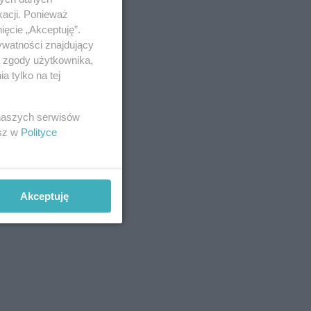
kacji. Ponieważ
ięcie „Akceptuję”.
ywatności znajdujący
ą zgody użytkownika,
 tylko na tej
 naszych serwisów
esz w
Polityce
Akceptuję