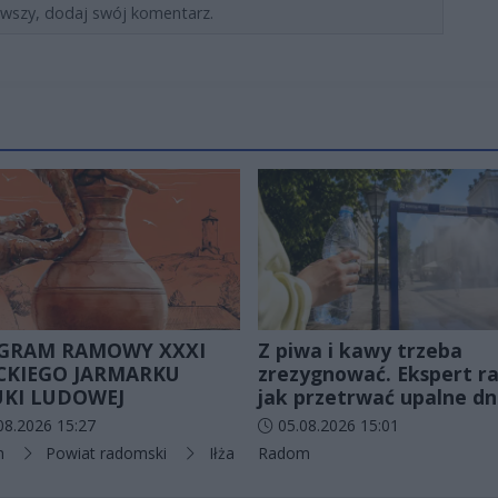
rwszy, dodaj swój komentarz.
GRAM RAMOWY XXXI
Z piwa i kawy trzeba
ECKIEGO JARMARKU
zrezygnować. Ekspert ra
UKI LUDOWEJ
jak przetrwać upalne dn
odania artykułu:
Data dodania artykułu:
08.2026 15:27
05.08.2026 15:01
rie artykułu:
Kategorie artykułu:
n
Powiat radomski
Iłża
Radom