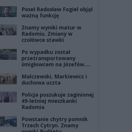
Poseł Radosław Fogiel objął
ważną funkcję
Znamy wyniki matur w
Radomiu. Zmiany w
czołówce stawki
Po wypadku został
przetransportowany
śmigłowcem na Józefów.
Historia mrozi krew w
Malczewski, Markiewicz i
żyłach
duchowa uczta
Policja poszukuje zaginionej
49-letniej mieszkanki
Radomia
Powstanie chytry pomnik
Trzech Cytryn. Znamy
wyniki Budżetu