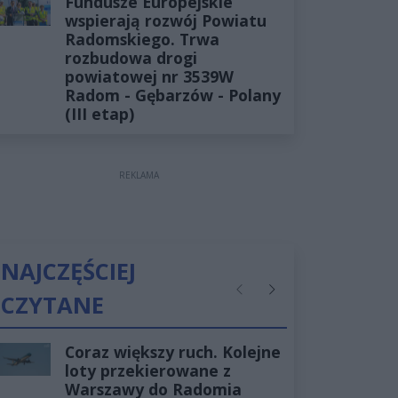
Fundusze Europejskie
wspierają rozwój Powiatu
Radomskiego. Trwa
rozbudowa drogi
powiatowej nr 3539W
Radom - Gębarzów - Polany
(III etap)
REKLAMA
NAJCZĘŚCIEJ
CZYTANE
Poprzednie
Następne
Coraz większy ruch. Kolejne
loty przekierowane z
Warszawy do Radomia