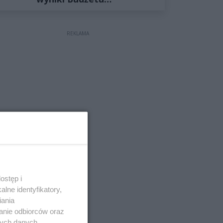
Obywatelskiego 2027
REKLAMA
ostęp i
lne identyfikatory,
iania
anie odbiorców oraz
nych danych