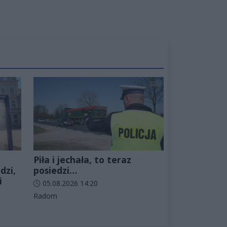
Piła i jechała, to teraz
dzi,
posiedzi…
i
Data dodania artykułu:
05.08.2026 14:20
Kategorie artykułu:
Radom