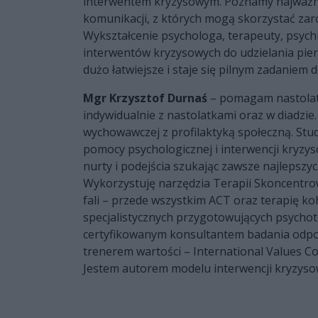
interwentem kryzysowym. Poznamy najważni
komunikacji, z których mogą skorzystać zarów
Wykształcenie psychologa, terapeuty, psychi
interwentów kryzysowych do udzielania pie
dużo łatwiejsze i staje się pilnym zadaniem
Mgr Krzysztof Durnaś
– pomagam nastolatk
indywidualnie z nastolatkami oraz w diadzi
wychowawczej z profilaktyką społeczną. Stu
pomocy psychologicznej i interwencji kryzys
nurty i podejścia szukając zawsze najlepszy
Wykorzystuję narzędzia Terapii Skoncentrowa
fali – przede wszystkim ACT oraz terapię k
specjalistycznych przygotowujących psych
certyfikowanym konsultantem badania odpo
trenerem wartości – International Values 
Jestem autorem modelu interwencji kryzys