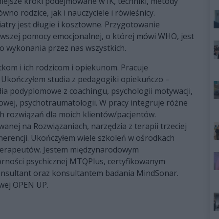
ejsze kroki podejmowane w IK, techniki, metody
no rodzice, jak i nauczyciele i rówieśnicy.
atry jest długie i kosztowne. Przygotowanie
rwszej pomocy emocjonalnej, o której mówi WHO, jest
 do wykonania przez nas wszystkich.
om i ich rodzicom i opiekunom. Pracuje
e. Ukończyłem studia z pedagogiki opiekuńczo –
dia podyplomowe z coachingu, psychologii motywacji,
owej, psychotraumatologii. W pracy integruje różne
ch rozwiązań dla moich klientów/pacjentów.
nej na Rozwiązaniach, narzędzia z terapii trzeciej
oherencji. Ukończyłem wiele szkoleń w ośrodkach
oterapeutów. Jestem międzynarodowym
rności psychicznej MTQPlus, certyfikowanym
Consultant oraz konsultantem badania MindSonar.
owej OPEN UP.