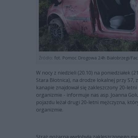
Źródło:
fot. Pomoc Drogowa 24h Białobrzegi/Fa
W nocy z niedzieli (20.10) na poniedziałek (
Stara Błotnica), na drodze lokalnej przy S7, 
kanapie znajdował się zakleszczony 20-letn
organizmie - informuje nas asp. Joanna Golus
pojazdu leżał drugi 20-letni mężczyzna, któ
organizmie.
Straż pożarna wydobyła zakleszczonego męż