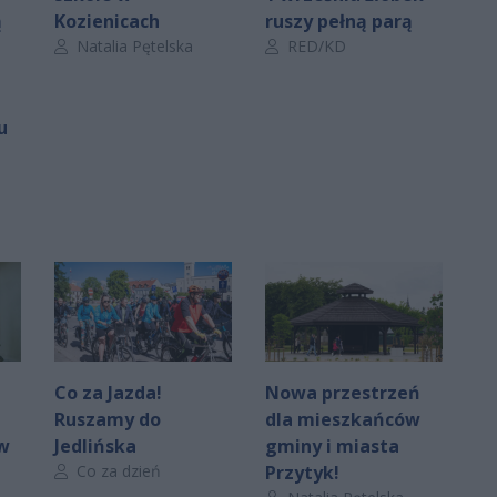
ą
Kozienicach
ruszy pełną parą
Autor artykułu:
Autor artykułu:
Natalia Pętelska
RED/KD
u
Co za Jazda!
Nowa przestrzeń
Ruszamy do
dla mieszkańców
 w
Jedlińska
gminy i miasta
Autor artykułu:
Co za dzień
Przytyk!
Autor artykułu: