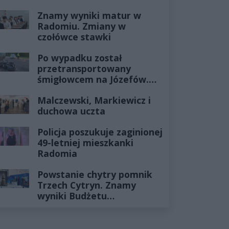
Znamy wyniki matur w
Radomiu. Zmiany w
czołówce stawki
Po wypadku został
przetransportowany
śmigłowcem na Józefów.
Historia mrozi krew w
Malczewski, Markiewicz i
żyłach
duchowa uczta
Policja poszukuje zaginionej
49-letniej mieszkanki
Radomia
Powstanie chytry pomnik
Trzech Cytryn. Znamy
wyniki Budżetu
Obywatelskiego 2027