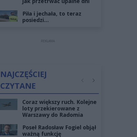
jak przetrwać upalne dni
Piła i jechała, to teraz
posiedzi…
REKLAMA
NAJCZĘŚCIEJ
CZYTANE
Poprzednie
Następne
Coraz większy ruch. Kolejne
loty przekierowane z
Warszawy do Radomia
Poseł Radosław Fogiel objął
ważną funkcję