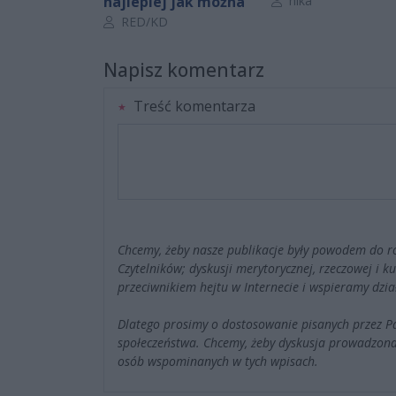
najlepiej jak można
nika
Autor artykułu:
RED/KD
Napisz komentarz
Treść komentarza
Chcemy, żeby nasze publikacje były powodem do r
Czytelników; dyskusji merytorycznej, rzeczowej i 
przeciwnikiem hejtu w Internecie i wspieramy dzia
Dlatego prosimy o dostosowanie pisanych przez 
społeczeństwa. Chcemy, żeby dyskusja prowadzona
osób wspominanych w tych wpisach.