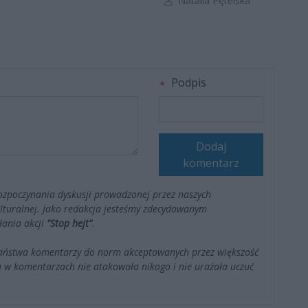
Natalia Pętelska
Podpis
Dodaj
komentarz
ozpoczynania dyskusji prowadzonej przez naszych
kulturalnej. Jako redakcja jesteśmy zdecydowanym
łania akcji
"Stop hejt"
.
Państwa komentarzy do norm akceptowanych przez większość
 w komentarzach nie atakowała nikogo i nie urażała uczuć