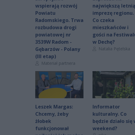
wspierają rozwój
największą letni
Powiatu
imprezę regionu.
Radomskiego. Trwa
Co czeka
rozbudowa drogi
mieszkańców i
powiatowej nr
gości na Festiwal
3539W Radom -
w Dechę?
Autor artykułu:
Gębarzów - Polany
Natalia Pętelska
(III etap)
Autor artykułu:
Materiał partnera
Leszek Margas:
Informator
Chcemy, żeby
kulturalny. Co
żłobek
będzie działo się
funkcjonował
weekend?
Autor artykułu: