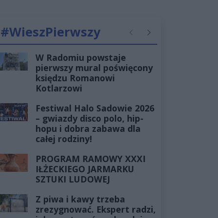
#WieszPierwszy
Poprzednie
Następne
W Radomiu powstaje
pierwszy mural poświęcony
księdzu Romanowi
Kotlarzowi
Festiwal Halo Sadowie 2026
– gwiazdy disco polo, hip-
hopu i dobra zabawa dla
całej rodziny!
PROGRAM RAMOWY XXXI
IŁŻECKIEGO JARMARKU
SZTUKI LUDOWEJ
Z piwa i kawy trzeba
zrezygnować. Ekspert radzi,