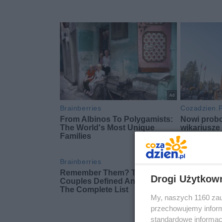
Drogi Użytkow
My, naszych 1160 zau
przechowujemy informa
standardowe informac