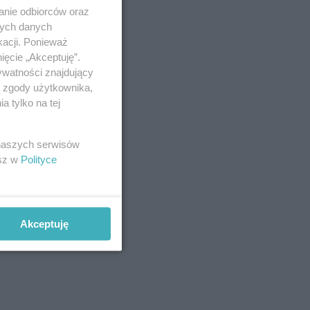
anie odbiorców oraz
nych danych
kacji. Ponieważ
ięcie „Akceptuję”.
ywatności znajdujący
ą zgody użytkownika,
 tylko na tej
 naszych serwisów
esz w
Polityce
Akceptuję