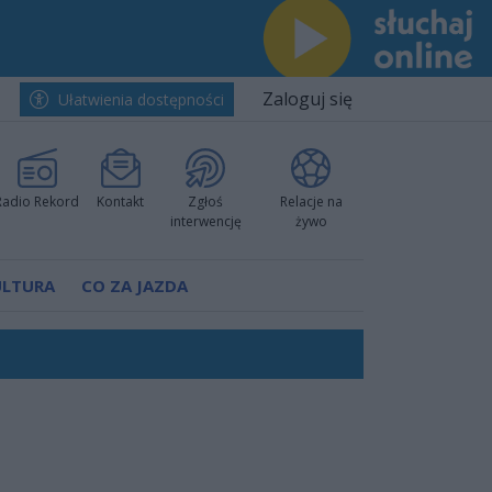
Zaloguj się
Ułatwienia dostępności
Radio Rekord
Kontakt
Zgłoś
Relacje na
interwencję
żywo
ULTURA
CO ZA JAZDA
rzowi
worzyć nową sportową tradycję"
ruchu