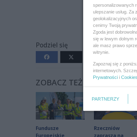
spersonalizowanych re
ulepszanie usług. Za
geolokalizacyjnych or
cenimy Twoją prywatno
Zgoda jest dobrowoln
się w lewym dolnym r
Podziel się
ale masz prawo sprzec
witrynie.
Zapoznaj się z poniż
internetowych. Szcze
Prywatności
i
Cookie
ZOBACZ TEŻ:
PARTNERZY
Fundusze
Rzeczniów
Europejskie
zaprasza na