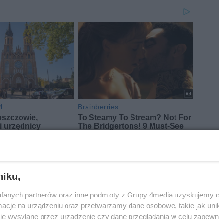
niku,
fanych partnerów oraz inne podmioty z Grupy 4media uzyskujemy d
cje na urządzeniu oraz przetwarzamy dane osobowe, takie jak unika
je wysyłane przez urządzenie czy dane przeglądania w celu zapewn