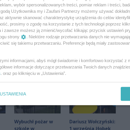
klam, wybór spersonalizowanych treści, pomiar reklam i treści, bad
 zgodą Użytkownika my i Zaufani Partnerzy możemy używać dokład
az aktywnie skanować charakterystykę urządzenia do celów identyfi
ść, prosimy o zgodę na korzystanie z tych technologii poprzez klikn
a i zawsze możesz ją zmienić/wycofać klikając przycisk ustawień pr
ogu strony
. Niektóre rodzaje przetwarzania danych nie wymagaj
Oceń
iwić się takiemu przetwarzaniu. Preferencje będą miały zastosowania
0
0
szymi informacjami, abyś mógł świadomie i komfortowo korzystać z
gółowe informacje dotyczące przetwarzania Twoich danych znajdzi
s
. oraz po kliknięciu w „Ustawienia”.
USTAWIENIA
Wybuchł pożar w
Dariusz Wołczyński:
szkole w
1 września żłobek