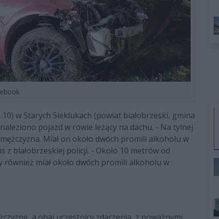
cebook
21.10) w Starych Sieklukach (powiat białobrzeski, gmina
znaleziono pojazd w rowie leżący na dachu. - Na tylnej
i mężczyzna. Miał on około dwóch promili alkoholu w
 z białobrzeskiej policji. - Około 10 metrów od
ry również miał około dwóch promili alkoholu w
czyznę, a obaj uczestnicy zdarzenia, z poważnymi