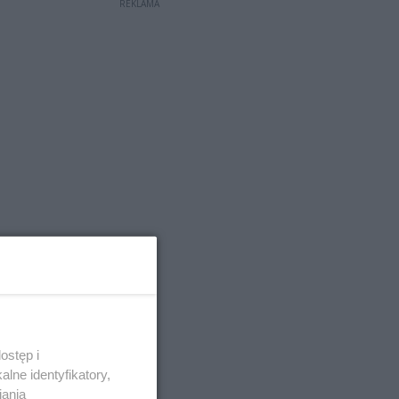
REKLAMA
ostęp i
lne identyfikatory,
iania