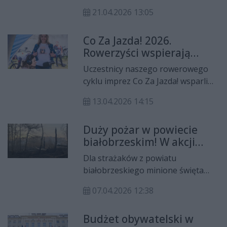
19 kwietnia, miasto zadebiutowało
21.04.2026 13:05
jako gospodarz prestiżowego,
ogólnopolskiego cyklu „Rajdy Dla
Co Za Jazda! 2026.
Frajdy”. Wydarzenie było tym
Rowerzyści wspierają
bardziej wyjątkowe, że
chorego Leona
ogólnopolski projekt świętuje
Uczestnicy naszego rowerowego
właśnie swoje 10-lecie.
cyklu imprez Co Za Jazda! wsparli
chorego Leona Słomkę. Zbiórka
13.04.2026 14:15
odbyła się w niedzielę 12 kwietnia w
Bartodziejach w gminie Jastrzębia.
Duży pożar w powiecie
białobrzeskim! W akcji
straż i dromadery
Dla strażaków z powiatu
białobrzeskiego minione święta
wielkanocne nie były spokojne.
07.04.2026 12:38
Największy pożar, jaki musieli
gasić, wybuchł w gminie Stromiec.
Budżet obywatelski w