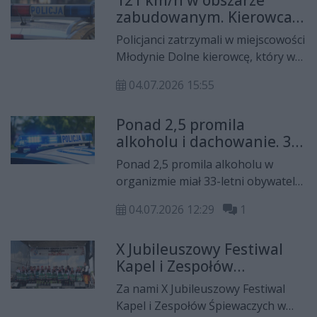
121 km/h w obszarze
zabudowanym. Kierowca
stracił prawo jazdy
Policjanci zatrzymali w miejscowości
Młodynie Dolne kierowcę, który w
obszarze zabudowanym znacznie
04.07.2026 15:55
przekroczył dozwoloną prędkość.
61-letni mężczyzna jechał 121 km/h
Ponad 2,5 promila
przy obowiązującym ograniczeniu
alkoholu i dachowanie. 33-
do 50 km/h.
letni kierowca zatrzymany
Ponad 2,5 promila alkoholu w
organizmie miał 33-letni obywatel
Ukrainy, który doprowadził do
04.07.2026 12:29
1
groźnego zdarzenia drogowego.
Mężczyzna stracił panowanie nad
X Jubileuszowy Festiwal
samochodem na łuku drogi, a
Kapel i Zespołów
pojazd dachował w przydrożnym
Śpiewaczych w Starej
rowie. Na szczęście nikt nie odniósł
Za nami X Jubileuszowy Festiwal
Błotnicy
obrażeń.
Kapel i Zespołów Śpiewaczych w