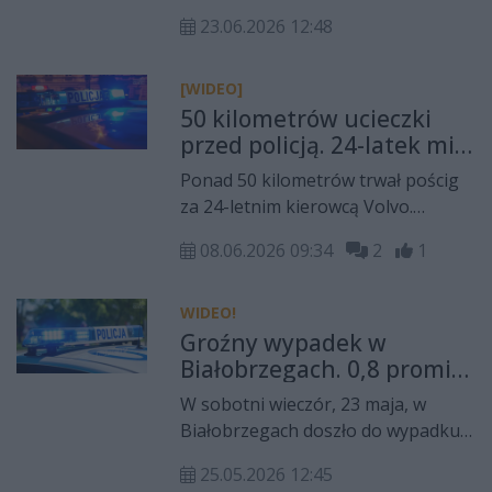
Starej Błotnicy. To cykliczne
23.06.2026 12:48
wydarzenie folkowe na stałe
wpisało się w kalendarz lokalnych
imprez kulturalnych regionu
[WIDEO]
radomskiego.
50 kilometrów ucieczki
przed policją. 24-latek miał
dwa zakazy i był pod
Ponad 50 kilometrów trwał pościg
wpływem narkotyków
za 24-letnim kierowcą Volvo.
Mężczyzna nie tylko znacznie
08.06.2026 09:34
2
1
przekroczył dozwoloną prędkość,
ale także posiadał dwa sądowe
zakazy prowadzenia pojazdów. Jak
WIDEO!
się później okazało, był pod
Groźny wypadek w
wpływem narkotyków.
Białobrzegach. 0,8 promila
u rowerzystki
W sobotni wieczór, 23 maja, w
Białobrzegach doszło do wypadku
drogowego z udziałem rowerzystki
25.05.2026 12:45
i samochodu osobowego.