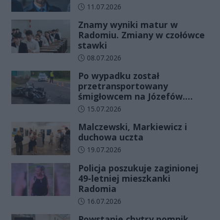
Data dodania artykułu:
11.07.2026
Znamy wyniki matur w
Radomiu. Zmiany w czołówce
stawki
Data dodania artykułu:
08.07.2026
Po wypadku został
przetransportowany
śmigłowcem na Józefów.
Historia mrozi krew w żyłach
Data dodania artykułu:
15.07.2026
Malczewski, Markiewicz i
duchowa uczta
Data dodania artykułu:
19.07.2026
Policja poszukuje zaginionej
49-letniej mieszkanki
Radomia
Data dodania artykułu:
16.07.2026
Powstanie chytry pomnik