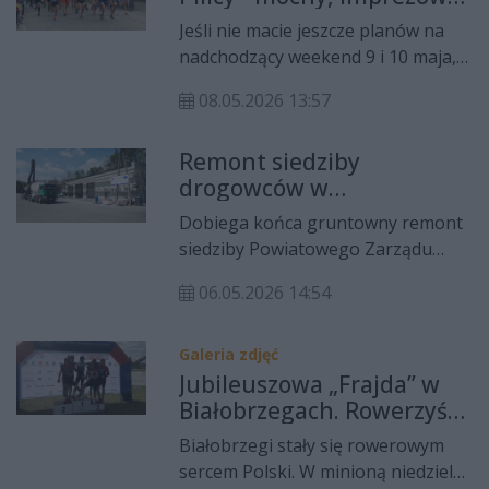
weekend w Białobrzegach
Jeśli nie macie jeszcze planów na
nadchodzący weekend 9 i 10 maja,
Białobrzegi podają rozwiązanie na
08.05.2026 13:57
tacy. Miasto przygotowało
prawdziwy miks atrakcji - od
Remont siedziby
kiermaszu staroci, przez muzyczny
drogowców w
hołd dla Marka Grechuty, aż po
Białobrzegach na finiszu.
wielkie święto sportu i kolorów.
Dobiega końca gruntowny remont
Nowoczesna baza już
siedziby Powiatowego Zarządu
wkrótce gotowa
Dróg Publicznych w Białobrzegach.
06.05.2026 14:54
Inwestycja obejmuje kompleksową
termomodernizację zaplecza
techniczno-garażowego, dzięki
Galeria zdjęć
czemu obiekty zyskają nową jakość
Jubileuszowa „Frajda” w
i funkcjonalność. Zakończenie prac
Białobrzegach. Rowerzyści
planowane jest na koniec maja.
opanowali dolinę Pilicy
Białobrzegi stały się rowerowym
sercem Polski. W minioną niedzielę,