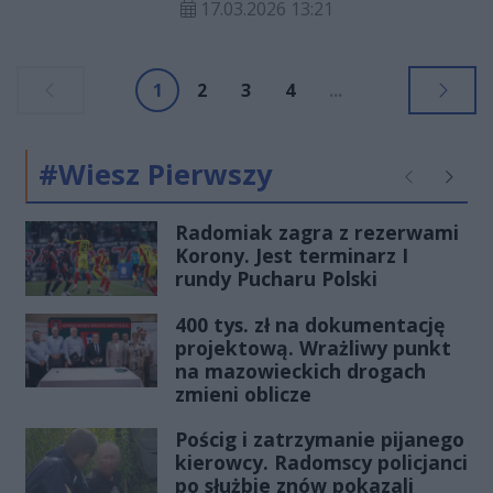
17.03.2026 13:21
Świętej Trójcy. Odbędzie on się w
najbliższą niedzielę 22 marca.
1
2
3
4
...
#Wiesz Pierwszy
Poprzednie
Następ
Radomiak zagra z rezerwami
Korony. Jest terminarz I
rundy Pucharu Polski
400 tys. zł na dokumentację
projektową. Wrażliwy punkt
na mazowieckich drogach
zmieni oblicze
Pościg i zatrzymanie pijanego
kierowcy. Radomscy policjanci
po służbie znów pokazali