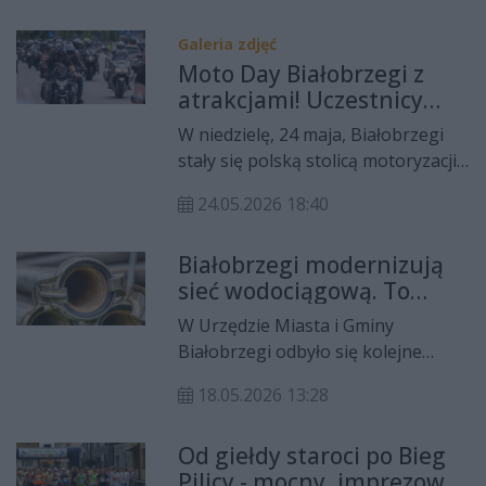
Zdarzenie miało miejsce po
godzinie 18:00 na skrzyżowaniu ulic
Galeria zdjęć
Sądowej i Żeromskiego, w
Moto Day Białobrzegi z
bezpośrednim sąsiedztwie
atrakcjami! Uczestnicy
Komendy Powiatowej Policji.
pomogli Leonowi
W niedzielę, 24 maja, Białobrzegi
stały się polską stolicą motoryzacji.
Siódma edycja Moto Day
24.05.2026 18:40
Białobrzegi, zorganizowana przez
grupę WBR Bikers wraz z
Białobrzegi modernizują
partnerami, przyciągnęła tłumy
sieć wodociągową. To
fanów jednośladów oraz
jedna z największych
mieszkańców.
W Urzędzie Miasta i Gminy
inwestycji w historii
Białobrzegi odbyło się kolejne
gminy
spotkanie robocze dedykowane
18.05.2026 13:28
wdrożeniu strategicznego projektu
modernizacji lokalnej sieci
Od giełdy staroci po Bieg
wodociągowej. To przedsięwzięcie
Pilicy - mocny, imprezowy
pochłonie ponad 24 miliony złotych.