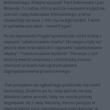
Witkowskiego. Kolejne sytuacje? Pani Kalinowska i pan
Molenda. To ludzie, którzy jeszcze niedawno krytycznie
oceniali rządy Radosława Witkowskiego, a teraz
uśmiechają się wraz z nim i są na jego listach. Takich
przykładów jest wiele - mówił Prygiel.
Po tej wypowiedzi Prygiel symbolicznie rozbił ścianę z
napisem "zabetonowane miasto". Na miejscu były też
jeszcze dwie inne tabliczki z napisami "zabetonowana
władza" i "zabetonowane myślenie". Pierwsza z nich
dotyczy kwestii związanej z urbanistyką miasta i
obecnymi pracami nad ogólnym planem
zagospodarowania przestrzennego.
-Pan prezydent nie ogłosił tego publicznie, nie zrobił
konsultacji. Zrobił to po to, żeby później nie były
składane żadne wnioski, żeby nie musiał później
dogadywać się z radą. Niestety, interes partyjny w
mieście bierze górę nad interesem mieszkańców. Ja