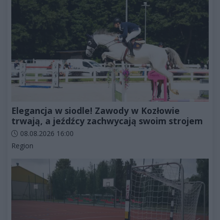
Elegancja w siodle! Zawody w Kozłowie
trwają, a jeźdźcy zachwycają swoim strojem
Data dodania artykułu:
08.08.2026 16:00
Kategorie artykułu:
Region