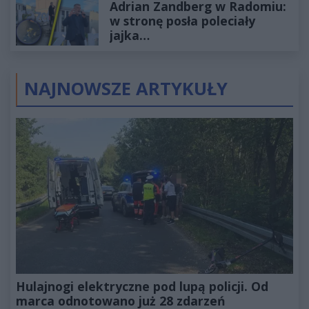
Adrian Zandberg w Radomiu:
złotych
w stronę posła poleciały
jajka…
NAJNOWSZE ARTYKUŁY
Hulajnogi elektryczne pod lupą policji. Od
marca odnotowano już 28 zdarzeń