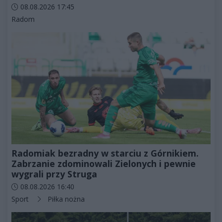
Data dodania artykułu:
08.08.2026 17:45
Kategorie artykułu:
Radom
Radomiak bezradny w starciu z Górnikiem.
Zabrzanie zdominowali Zielonych i pewnie
wygrali przy Struga
Data dodania artykułu:
08.08.2026 16:40
Kategorie artykułu:
Sport
Piłka nożna