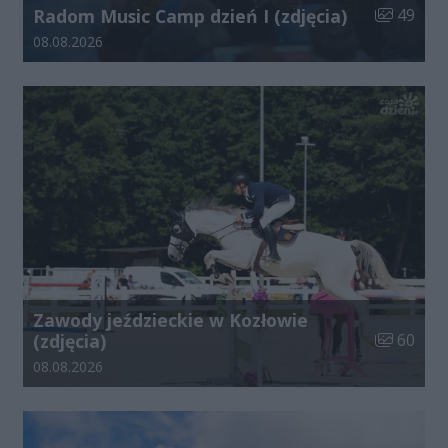
Liczba zdj
Radom Music Camp dzień I (zdjęcia)
49
Data dodania galerii:
08.08.2026
Zawody jeździeckie w Kozłowie
Liczba zdj
(zdjęcia)
60
Data dodania galerii:
08.08.2026