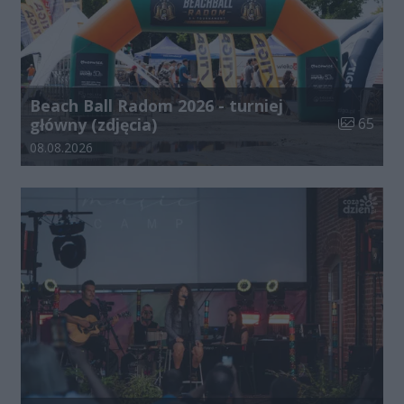
Beach Ball Radom 2026 - turniej
Liczba zdj
główny (zdjęcia)
65
Data dodania galerii:
08.08.2026