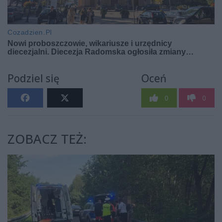
Podziel się
Oceń
0
0
ZOBACZ TEŻ: