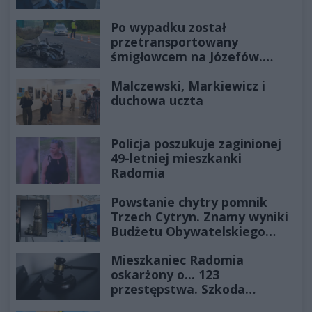
Po wypadku został
przetransportowany
śmigłowcem na Józefów.
Historia mrozi krew w żyłach
Malczewski, Markiewicz i
duchowa uczta
Policja poszukuje zaginionej
49-letniej mieszkanki
Radomia
Powstanie chytry pomnik
Trzech Cytryn. Znamy wyniki
Budżetu Obywatelskiego
2027
Mieszkaniec Radomia
oskarżony o... 123
przestępstwa. Szkoda
wyceniona na ponad milion