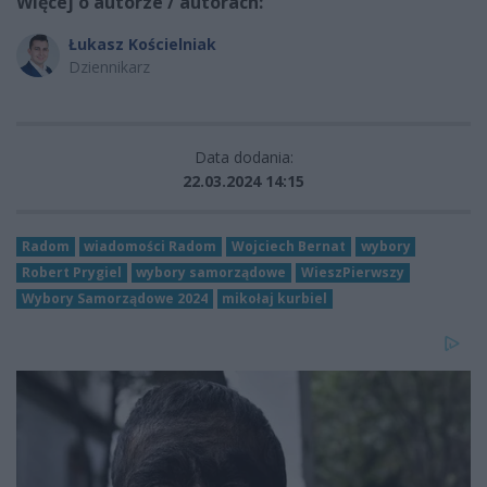
Więcej o autorze / autorach:
Łukasz Kościelniak
Dziennikarz
Data dodania:
22.03.2024 14:15
Radom
wiadomości Radom
Wojciech Bernat
wybory
Robert Prygiel
wybory samorządowe
WieszPierwszy
Wybory Samorządowe 2024
mikołaj kurbiel