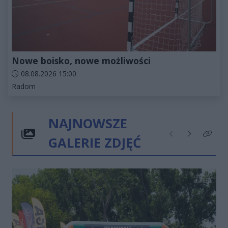
Nowe boisko, nowe możliwości
Data dodania artykułu:
08.08.2026 15:00
Kategorie artykułu:
Radom
NAJNOWSZE
GALERIE ZDJĘĆ
Poprzednie
Następne
Kliknij