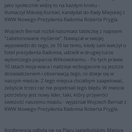
jako społecznik widzę to na każdym kroku -
tłumaczył Mikołaj Kurbiel, kandydat do Rady Miejskiej z
KWW Nowego Prezydenta Radomia Roberta Prygla.
Wojciech Bernat rozbił natomiast tabliczkę z napisem
"zabetonowane myślenie". Nawiązał w swojej
wypowiedzi do tego, że 10 lat temu, kiedy sam walczył o
fotel prezydenta Radomia, udzielił w drugiej turze
wyborczego poparcia Witkowskiemu. - Po tych prawie
10 latach moja wiara i nadzieje wzbogacone są jeszcze
doświadczeniem i obserwacją tego, co dzieje się w
naszym mieście. Z tego miejsca chciałbym zaapelować,
żebyście trzeci raz nie popełniali tego błędu. W mieście
potrzebny jest nowy lider, taki, który przywróci
świeżość naszemu miastu - wyjaśniał Wojciech Bernat z
KWW Nowego Prezydenta Radomia Roberta Prygla.
Konferencja odbyła się na Placu Jagiellońskim. Miejsce