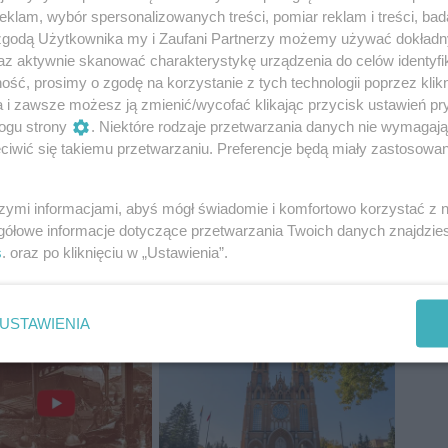
sja
pornografia
klam, wybór spersonalizowanych treści, pomiar reklam i treści, bad
 zgodą Użytkownika my i Zaufani Partnerzy możemy używać dokład
az aktywnie skanować charakterystykę urządzenia do celów identyfi
ść, prosimy o zgodę na korzystanie z tych technologii poprzez klikn
a i zawsze możesz ją zmienić/wycofać klikając przycisk ustawień pr
ogu strony
. Niektóre rodzaje przetwarzania danych nie wymagaj
iwić się takiemu przetwarzaniu. Preferencje będą miały zastosowania
szymi informacjami, abyś mógł świadomie i komfortowo korzystać z
gółowe informacje dotyczące przetwarzania Twoich danych znajdzi
s
. oraz po kliknięciu w „Ustawienia”.
USTAWIENIA