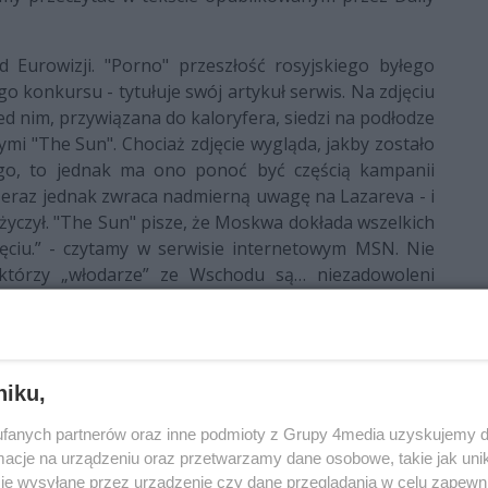
d Eurowizji. "Porno" przeszłość rosyjskiego byłego
go konkursu - tytułuje swój artykuł serwis. Na zdjęciu
ed nim, przywiązana do kaloryfera, siedzi na podłodze
mi "The Sun". Chociaż zdjęcie wygląda, jakby zostało
ego, to jednak ma ono ponoć być częścią kampanii
Teraz jednak zwraca nadmierną uwagę na Lazareva - i
o życzył. "The Sun" pisze, że Moskwa dokłada wszelkich
jęciu.” - czytamy w serwisie internetowym MSN. Nie
ektórzy „włodarze” ze Wschodu są… niezadowoleni
zekonamy się niedługo.
niku,
fanych partnerów oraz inne podmioty z Grupy 4media uzyskujemy d
cje na urządzeniu oraz przetwarzamy dane osobowe, takie jak unika
je wysyłane przez urządzenie czy dane przeglądania w celu zapewn