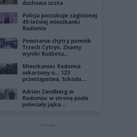
duchowa uczta
Policja poszukuje zaginionej
49-letniej mieszkanki
Radomia
Powstanie chytry pomnik
Trzech Cytryn. Znamy
wyniki Budżetu
Obywatelskiego 2027
Mieszkaniec Radomia
oskarżony o... 123
przestępstwa. Szkoda
wyceniona na ponad milion
Adrian Zandberg w
złotych
Radomiu: w stronę posła
poleciały jajka…
REKLAMA