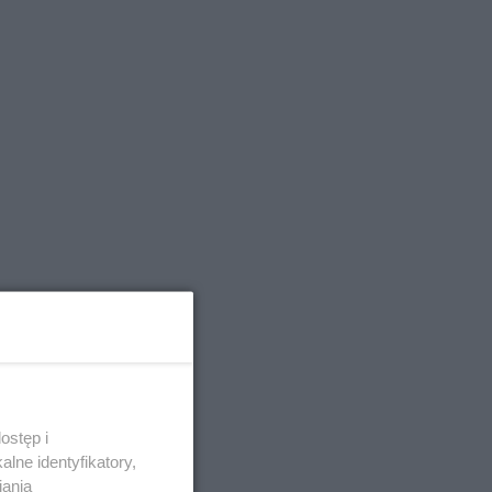
ostęp i
lne identyfikatory,
iania