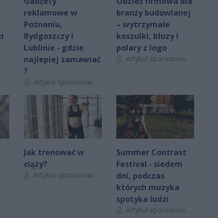
Gadżety
Odzież firmowa dla
reklamowe w
branży budowlanej
Poznaniu,
– wytrzymałe
i
Bydgoszczy i
koszulki, bluzy i
Lublinie - gdzie
polary z logo
Autor artykułu:
najlepiej zamawiać
Artykuł sponsorowany
?
Autor artykułu:
y
Artykuł sponsorowany
Jak trenować w
Summer Contrast
ciąży?
Festival - siedem
Autor artykułu:
Artykuł sponsorowany
dni, podczas
których muzyka
spotyka ludzi
Autor artykułu:
y
Artykuł sponsorowany