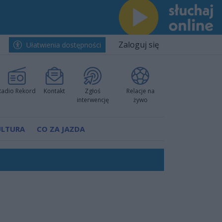
Zaloguj się
Ułatwienia dostępności
Radio Rekord
Kontakt
Zgłoś
Relacje na
interwencję
żywo
ULTURA
CO ZA JAZDA
nkurencyjne w Ustce!
 decyzję prokuratury