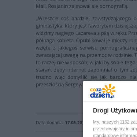
Mail, Rosjanin zajmował się pornografią.
„Wreszcie coś bardziej zawstydzającego o
gimnastyka, który jest faworytem dzisiejsze
widzimy nagiego Lazareva z piłą w ręku. Prz
półnaga kobieta. Opublikował je między inny
wzięte z jakiegoś serwisu pornograficzn
zwracającej uwagę na przemoc w rodzinie. 
to raczej nie w sposób, w jaki by sobie teg
starań, żeby internet zapomniał o tym zd
trudno więc domyślić się jak bardzo ni
przeszłością Sergeya. O tym z pewnością pr
Drogi Użytkow
My, naszych 1162 zau
Data dodania:
17.05.2016 13:59
przechowujemy informa
standardowe informac