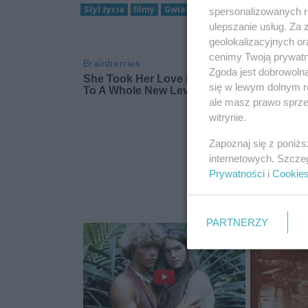
Styl życia
filmy
Gwiazdy
porno
eurowizja
ro
spersonalizowanych re
ulepszanie usług. Za
geolokalizacyjnych or
cenimy Twoją prywatno
Zgoda jest dobrowoln
się w lewym dolnym r
ale masz prawo sprzec
witrynie.
Zapoznaj się z poniż
internetowych. Szcze
Prywatności
i
Cookie
PARTNERZY