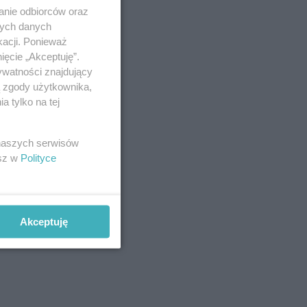
anie odbiorców oraz
nych danych
kacji. Ponieważ
ięcie „Akceptuję”.
ywatności znajdujący
ą zgody użytkownika,
 tylko na tej
 naszych serwisów
esz w
Polityce
Akceptuję