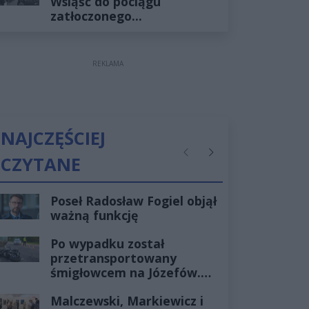
Wsiąść do pociągu
zatłoczonego...
REKLAMA
NAJCZĘŚCIEJ
CZYTANE
Poprzednie
Następne
Poseł Radosław Fogiel objął
ważną funkcję
Po wypadku został
przetransportowany
śmigłowcem na Józefów.
Historia mrozi krew w
Malczewski, Markiewicz i
żyłach