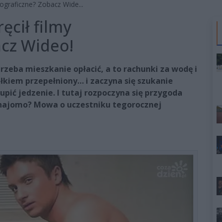
nograficzne? Zobacz Wide...
ęcił filmy
cz Wideo!
trzeba mieszkanie opłacić, a to rachunki za wodę i
całkiem przepełniony… i zaczyna się szukanie
upić jedzenie. I tutaj rozpoczyna się przygoda
 znajomo? Mowa o uczestniku tegorocznej