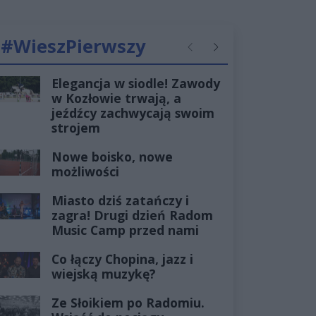
#WieszPierwszy
Poprzednie
Następne
Elegancja w siodle! Zawody
w Kozłowie trwają, a
jeźdźcy zachwycają swoim
strojem
Nowe boisko, nowe
możliwości
Miasto dziś zatańczy i
zagra! Drugi dzień Radom
Music Camp przed nami
Co łączy Chopina, jazz i
wiejską muzykę?
Ze Słoikiem po Radomiu.