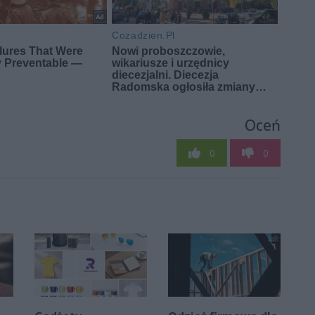
Oceń
0
0