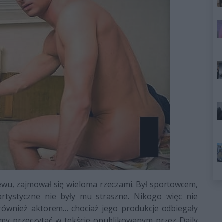
ewu, zajmował się wieloma rzeczami. Był sportowcem,
artystyczne nie były mu straszne. Nikogo więc nie
 również aktorem… chociaż jego produkcje odbiegały
my przeczytać w tekście opublikowanym przez Daily