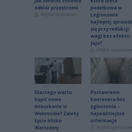
Jak światło zmienia
Która dieta
odbiór przestrzeni
pudełkowa w
Autor artykułu:
Artykuł sponsorowany
Legionowie
najlepiej sprawdz
się przy redukcji
wagi bez efektu
jojo?
Autor artykułu:
Artykuł sponsorowan
Dlaczego warto
Postawienie
kupić nowe
kontenera bez
mieszkanie w
zgłoszenia –
Wołominie? Zalety
najważniejsze
życia blisko
informacje
Autor artykułu:
Warszawy
Artykuł sponsorowan