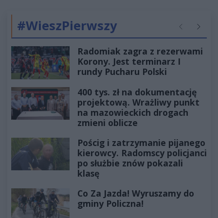
#WieszPierwszy
Poprzednie
Następ
Radomiak zagra z rezerwami
Korony. Jest terminarz I
rundy Pucharu Polski
400 tys. zł na dokumentację
projektową. Wrażliwy punkt
na mazowieckich drogach
zmieni oblicze
Pościg i zatrzymanie pijanego
kierowcy. Radomscy policjanci
po służbie znów pokazali
klasę
Co Za Jazda! Wyruszamy do
gminy Policzna!