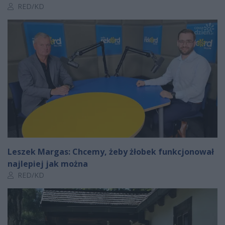
Autor artykułu:
RED/KD
Leszek Margas: Chcemy, żeby żłobek funkcjonował
najlepiej jak można
Autor artykułu:
RED/KD