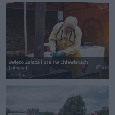
Święto Żelaza i Stali w Chlewiskach
Liczba zdj
(zdjęcia)
51
Data dodania galerii:
03.08.2026