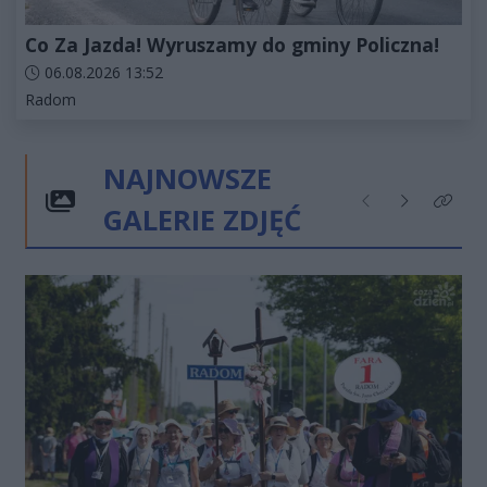
Co Za Jazda! Wyruszamy do gminy Policzna!
Data dodania artykułu:
06.08.2026 13:52
Kategorie artykułu:
Radom
NAJNOWSZE
GALERIE ZDJĘĆ
Poprzednie
Następne
Kliknij