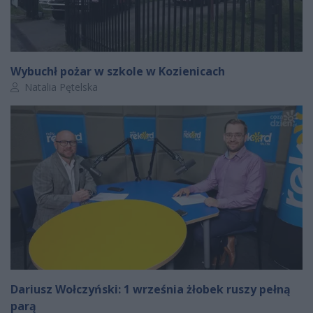
Wybuchł pożar w szkole w Kozienicach
Autor artykułu:
Natalia Pętelska
Dariusz Wołczyński: 1 września żłobek ruszy pełną
parą