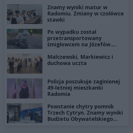
Znamy wyniki matur w
Radomiu. Zmiany w czołówce
stawki
Po wypadku został
przetransportowany
śmigłowcem na Józefów.
Historia mrozi krew w żyłach
Malczewski, Markiewicz i
duchowa uczta
Policja poszukuje zaginionej
49-letniej mieszkanki
Radomia
Powstanie chytry pomnik
Trzech Cytryn. Znamy wyniki
Budżetu Obywatelskiego
2027