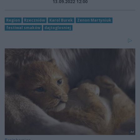
13.09.2022 12:00
Region
Rzeczniów
Karol Burek
Zenon Martyniuk
festiwal smaków
dajtoglosniej