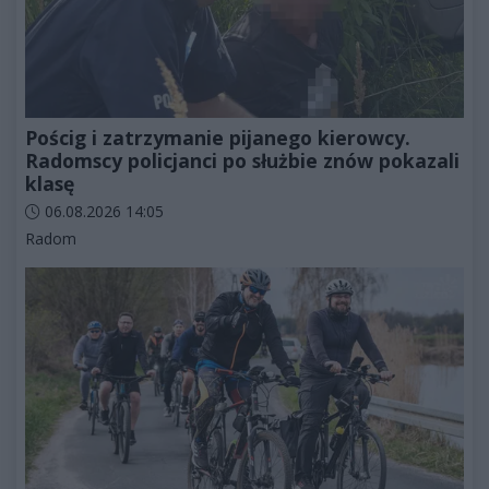
Pościg i zatrzymanie pijanego kierowcy.
Radomscy policjanci po służbie znów pokazali
klasę
Data dodania artykułu:
06.08.2026 14:05
Kategorie artykułu:
Radom