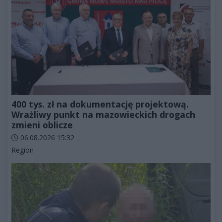
400 tys. zł na dokumentację projektową.
Wrażliwy punkt na mazowieckich drogach
zmieni oblicze
Data dodania artykułu:
06.08.2026 15:32
Kategorie artykułu:
Region