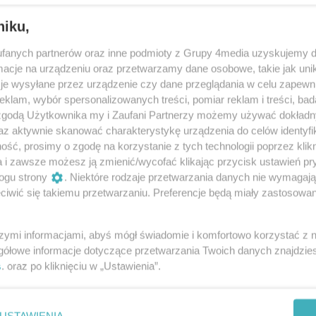
estiwal Smaków w Rzeczniowie
niku,
ześnia w Rzeczniowie odbędzie się Festiwal Smaków.
zenia, nie zabraknie też atrakcji muzycznych.
fanych partnerów oraz inne podmioty z Grupy 4media uzyskujemy d
cje na urządzeniu oraz przetwarzamy dane osobowe, takie jak unika
je wysyłane przez urządzenie czy dane przeglądania w celu zapewn
klam, wybór spersonalizowanych treści, pomiar reklam i treści, bad
stiwal Smaków przeniesiony!
 zgodą Użytkownika my i Zaufani Partnerzy możemy używać dokład
az aktywnie skanować charakterystykę urządzenia do celów identyfi
runków atmosferycznych sobotni (14.09) Festiwal
ść, prosimy o zgodę na korzystanie z tych technologii poprzez klikn
wie został przeniesiony na 22 września. Niedzielne
a i zawsze możesz ją zmienić/wycofać klikając przycisk ustawień pr
owiatowo-gminne pozostają bez zmian.
ogu strony
. Niektóre rodzaje przetwarzania danych nie wymagaj
iwić się takiemu przetwarzaniu. Preferencje będą miały zastosowania
ków w Rzeczniowie za nami
szymi informacjami, abyś mógł świadomie i komfortowo korzystać z
spodyń wiejskich z powiatu lipskiego i zwoleńskiego
gółowe informacje dotyczące przetwarzania Twoich danych znajdzi
onkursie „Bitwa Regionów”, występy artystyczne
s
. oraz po kliknięciu w „Ustawienia”.
atrakcji czekało na odwiedzających stadion w
ony weekend (10 i 11 września) podczas pierwszej
maków.
USTAWIENIA