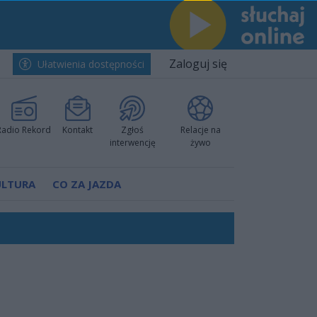
Zaloguj się
Ułatwienia dostępności
Radio Rekord
Kontakt
Zgłoś
Relacje na
interwencję
żywo
ULTURA
CO ZA JAZDA
nkurencyjne w Ustce!
ano umowę
Polski
 decyzję prokuratury
ów pokazali klasę