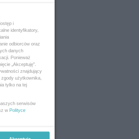
ostęp i
lne identyfikatory,
iania
anie odbiorców oraz
nych danych
kacji. Ponieważ
ięcie „Akceptuję”.
ywatności znajdujący
ą zgody użytkownika,
 tylko na tej
 naszych serwisów
esz w
Polityce
Akceptuję