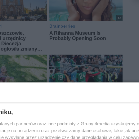
niku,
fanych partnerów oraz inne podmioty z Grupy 4media uzyskujemy d
cje na urządzeniu oraz przetwarzamy dane osobowe, takie jak unika
je wysyłane przez urządzenie czy dane przeglądania w celu zapewn