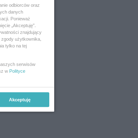
anie odbiorców oraz
nych danych
kacji. Ponieważ
ięcie „Akceptuję”.
ywatności znajdujący
ą zgody użytkownika,
 tylko na tej
 naszych serwisów
esz w
Polityce
Akceptuję