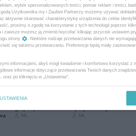
Oceń
klam, wybór spersonalizowanych treści, pomiar reklam i treści, bad
 zgodą Użytkownika my i Zaufani Partnerzy możemy używać dokład
0
0
az aktywnie skanować charakterystykę urządzenia do celów identyfi
ść, prosimy o zgodę na korzystanie z tych technologii poprzez klikn
a i zawsze możesz ją zmienić/wycofać klikając przycisk ustawień pr
ogu strony
. Niektóre rodzaje przetwarzania danych nie wymagaj
iwić się takiemu przetwarzaniu. Preferencje będą miały zastosowania
szymi informacjami, abyś mógł świadomie i komfortowo korzystać z
gółowe informacje dotyczące przetwarzania Twoich danych znajdzi
s
. oraz po kliknięciu w „Ustawienia”.
Blisko 500
Policjanci polują na
wykroczeń. Tak w
kierowców
USTAWIENIA
lipcu pracowała
jednośladów. Trwa
grupa Speed
specjalna akcja
Autor artykułu:
Autor artykułu:
rwa
MŁ
MŁ