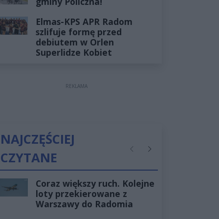
gminy Policzna!
Elmas-KPS APR Radom
szlifuje formę przed
debiutem w Orlen
Superlidze Kobiet
REKLAMA
NAJCZĘŚCIEJ
CZYTANE
Poprzednie
Następne
Coraz większy ruch. Kolejne
loty przekierowane z
Warszawy do Radomia