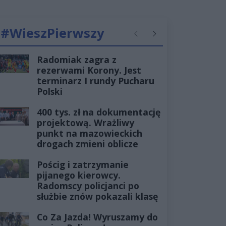
#WieszPierwszy
Poprzednie
Następne
Radomiak zagra z
rezerwami Korony. Jest
terminarz I rundy Pucharu
Polski
400 tys. zł na dokumentację
projektową. Wrażliwy
punkt na mazowieckich
drogach zmieni oblicze
Pościg i zatrzymanie
pijanego kierowcy.
Radomscy policjanci po
służbie znów pokazali klasę
Co Za Jazda! Wyruszamy do