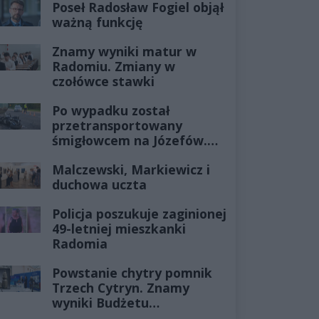
Poseł Radosław Fogiel objął
ważną funkcję
Znamy wyniki matur w
Radomiu. Zmiany w
czołówce stawki
Po wypadku został
przetransportowany
śmigłowcem na Józefów.
Historia mrozi krew w
Malczewski, Markiewicz i
żyłach
duchowa uczta
Policja poszukuje zaginionej
49-letniej mieszkanki
Radomia
Powstanie chytry pomnik
Trzech Cytryn. Znamy
wyniki Budżetu
Obywatelskiego 2027