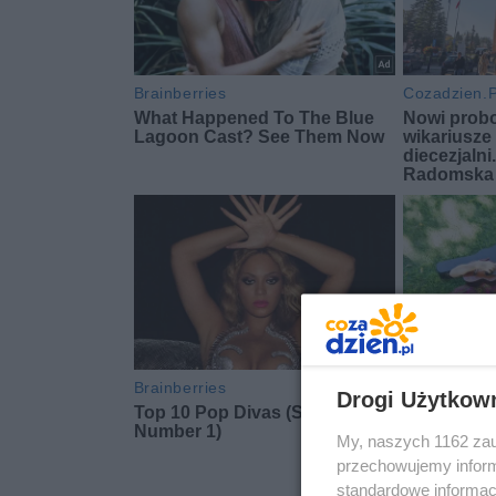
Drogi Użytkow
My, naszych 1162 zau
przechowujemy informa
standardowe informac