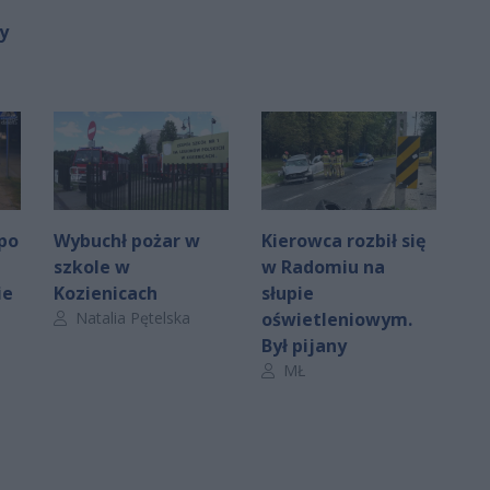
y
 po
Wybuchł pożar w
Kierowca rozbił się
szkole w
w Radomiu na
ie
Kozienicach
słupie
Autor artykułu:
Natalia Pętelska
oświetleniowym.
Był pijany
Autor artykułu:
MŁ