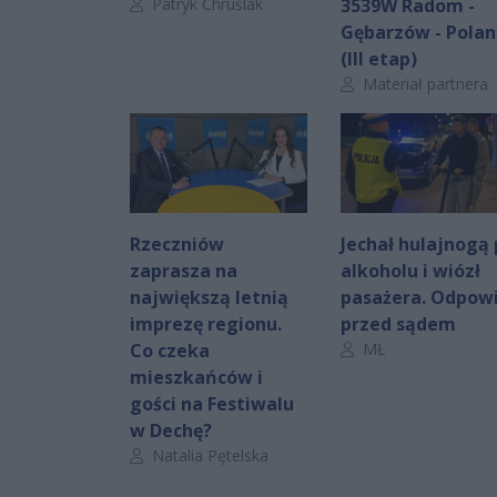
Autor artykułu:
Patryk Chruślak
3539W Radom -
Gębarzów - Polan
(III etap)
Autor artykułu:
Materiał partnera
Rzeczniów
Jechał hulajnogą
zaprasza na
alkoholu i wiózł
największą letnią
pasażera. Odpow
imprezę regionu.
przed sądem
Autor artykułu:
Co czeka
MŁ
mieszkańców i
gości na Festiwalu
w Dechę?
Autor artykułu:
Natalia Pętelska