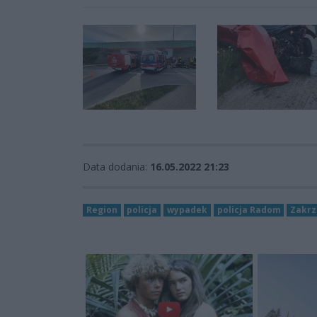
Data dodania:
16.05.2022 21:23
Region
policja
wypadek
policja Radom
Zakr