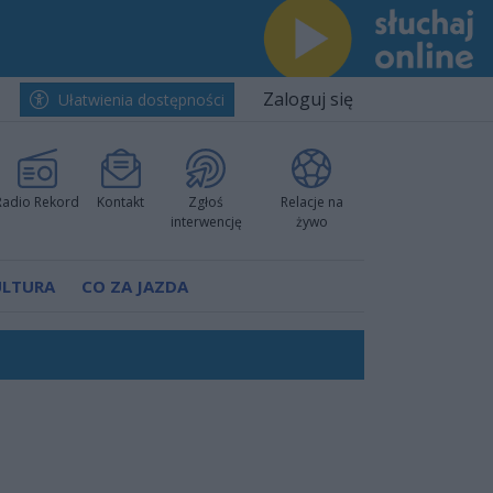
Zaloguj się
Ułatwienia dostępności
Radio Rekord
Kontakt
Zgłoś
Relacje na
interwencję
żywo
ULTURA
CO ZA JAZDA
ów pokazali klasę
rzowi
worzyć nową sportową tradycję"
ruchu