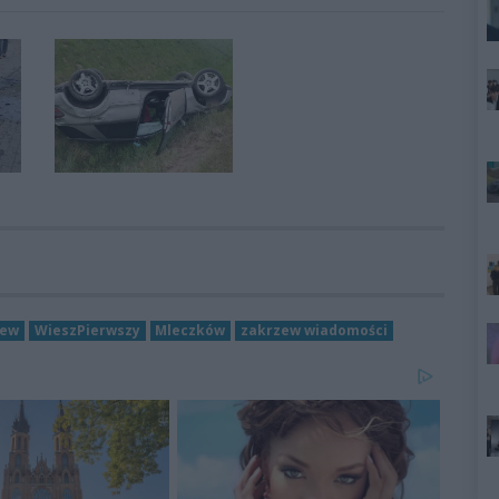
zew
WieszPierwszy
Mleczków
zakrzew wiadomości