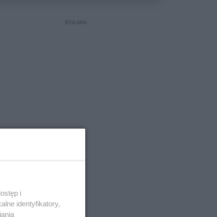
REKLAMA
ostęp i
lne identyfikatory,
iania