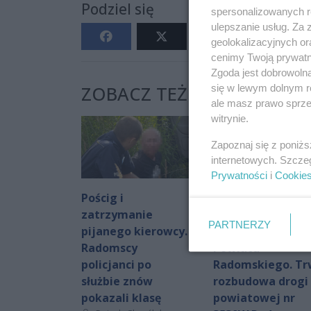
Podziel się
spersonalizowanych re
ulepszanie usług. Za
geolokalizacyjnych or
cenimy Twoją prywatno
Zgoda jest dobrowoln
ZOBACZ TEŻ:
się w lewym dolnym r
ale masz prawo sprzec
witrynie.
Zapoznaj się z poniż
internetowych. Szcze
Prywatności
i
Cookie
Pościg i
Fundusze
zatrzymanie
Europejskie
PARTNERZY
pijanego kierowcy.
wspierają rozwój
Radomscy
Powiatu
policjanci po
Radomskiego. T
służbie znów
rozbudowa drogi
pokazali klasę
powiatowej nr