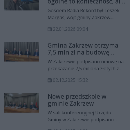
ogólne to konieczność, ale
szkolnego, planowanych
i realne wyzwanie dla
inwestycjach drogowych oraz
Gościem Radia Rekord był Leszek
samorządów
remontach i przeglądach dróg po
Margas, wójt gminy Zakrzew.
okresie zimowym. W rozmowie
Krzysztof Domagała rozmawiał z
pojawił się także temat kolejnych
22.01.2026 09:04
nim m.in. o konsultacjach
przetargów i inwestycji
społecznych dotyczących planów
zaplanowanych na najbliższe
Gmina Zakrzew otrzyma
ogólnych, realizowanych i
miesiące w gminie.
7,5 mln zł na budowę
planowanych inwestycjach oraz
nowego przedszkola
sytuacji finansowej gminy. W
W Zakrzewie podpisano umowę na
rozmowie poruszono także temat
przekazanie 7,5 miliona złotych z
nowego autobusu szkolnego i
rezerwy celowej budżetu państwa.
perspektyw rozwoju Zakrzewa w
02.12.2025 15:32
Środki zostaną przeznaczone na
2026 roku.
budowę nowoczesnego
Nowe przedszkole w
przedszkola oraz
gminie Zakrzew
zagospodarowanie terenu w
Janiszewie. W wydarzeniu
W sali konferencyjnej Urzędu
uczestniczył wojewoda mazowiecki
Gminy w Zakrzewie podpisano
Mariusz Frankowski, który jako
umowę na budowę nowego