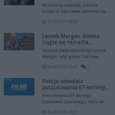
muzyczny, który połączył
niedozwolonym, zderzyła się z
W minioną niedzielę, szkolne
pokolenia
fiatem, którego 25-letni kierowca
boisko w Zakrzewie zamieniło się w
skręcał w lewo.
centrum muzyki, radości i
25.08.2025 08:08
wspólnoty — podczas święta
plonów i piątej już edycji festiwalu
Leszek Margas: Gmina
Muzyczne Echa 2025. Od porannej
ciągle się rozrasta,
mszy świętej, przez energiczne
przybywa nam młodych
występy lokalnych zespołów
Gościem Radia Rekord był Leszek
ludzi
ludowych, aż po wieczorne
Margas, wójt gminy Zakrzew.
koncerty Poparzonych Kawą Trzy i
Krzysztof Domagała rozmawiał z
Dawida Kwiatkowskiego — to był
06.08.2025 10:41
1
nim m.in. o: budowie nowego
dzień pełen niezapomnianych
żłobka, planach dotyczących
wrażeń dla całej gminy.
Policja odwołała
przedszkola, modernizacji szkół i
poszukiwania 67-letniego
kotłowni, remoncie Orlika,
Stanisława Sitarskiego z
inwestycjach drogowych,
Poszukiwania 67-letniego
Przytyka
współpracy z miastem Radom, a
Stanisława Sitarskiego, który we
także zbliżających się dożynkach i
wtorek 29 lipca około godziny 14:00
zmianach granic administracyjnych
05.08.2025 15:01
wyszedł z domu w miejscowości