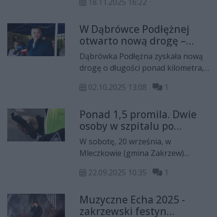
przedstawiciel rządu podpisał
18.11.2025 16:22
przedszkola. Zakończenie
dokumenty wraz z władzami gminy.
inwestycji planowane jest na
W Dąbrówce Podłężnej
czerwiec 2027 roku, a jej koszt
otwarto nową drogę –
wyniesie ponad 12 milionów
uroczystość z udziałem
złotych. Całe przedsięwzięcie jest
Dąbrówka Podłężna zyskała nową
wicemarszałka
możliwe dzięki wsparciu samorządu
drogę o długości ponad kilometra,
województwa
województwa mazowieckiego.
której budowa kosztowała niemal
mazowieckiego
02.10.2025 13:08
1
1,8 mln zł, z czego milion złotych
pochodziło z budżetu województwa
Ponad 1,5 promila. Dwie
mazowieckiego. W uroczystości
osoby w szpitalu po
związanej z otwarciem drogi wzięli
zderzeniu BMW z fiatem
udział m.in. wójt gminy Zakrzew
W sobotę, 20 września, w
Leszek Margas, wicemarszałek
Mleczkowie (gmina Zakrzew)
województwa mazowieckiego Rafał
doszło do poważnego wypadku
Rajkowski, radni oraz
22.09.2025 10:35
1
drogowego. Z ustaleń policji
przedstawiciele lokalnej
wynika, że 29-letnia kobieta
społeczności.
Muzyczne Echa 2025 -
kierująca BMW, wykonując manewr
zakrzewski festyn
wyprzedzania w miejscu