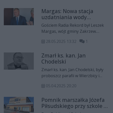
gminy.
Przytyk i nie nawiązał kontaktu z
Margas: Nowa stacja
rodziną, zostały odwołane przez
uzdatniania wody
policję.
powinna rozwiązać
Gościem Radia Rekord był Leszek
problemy, z którymi
Margas, wójt gminy Zakrzew.
borykali się mieszkańcy
Łukasz Kościelniak rozmawiał ze
naszej gminy
28.05.2025 13:32
1
swoim gościem m.in. o zbliżającym
się 75-leciu OSP w Gulinie,
Zmarł ks. kan. Jan
dobiegającej końca budowie stacji
Chodelski
uzdatniania wody w Jaszowicach,
wymianie oświetlenia ulicznego na
Zmarł ks. kan. Jan Chodelski, były
terenie gminy czy pozyskanych
proboszcz parafii w Wierzbicy i
dofinansowaniach na inwestycje.
Bielisze, dyrektor drukarni Diecezji
05.04.2025 20:20
Radomskiej oraz Domu Księży
Emerytów w Radomiu. Uroczystości
Pomnik marszałka Józefa
pogrzebowe odbędą się we wtorek,
Piłsudskiego przy szkole w
8 kwietnia.
Cerekwi