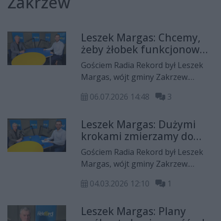
Zakrzew
Leszek Margas: Chcemy,
żeby żłobek funkcjonował
najlepiej jak można
Gościem Radia Rekord był Leszek
Margas, wójt gminy Zakrzew.
Krzysztof Domagała rozmawiał z
06.07.2026 14:48
3
nim m.in. o kończących się
inwestycjach
Leszek Margas: Dużymi
termomodernizacyjnych,
krokami zmierzamy do
uruchomieniu nowego żłobka i
końca budowy żłobka
budowie przedszkola w Janiszewie,
Gościem Radia Rekord był Leszek
inwestycjach drogowych oraz
Margas, wójt gminy Zakrzew.
planowanym nowym przebiegu
Krzysztof Domagała rozmawiał z
drogi wojewódzkiej nr 740.
04.03.2026 12:10
1
nim m.in. o postępach przy budowie
nowego żłobka i przedszkola,
Leszek Margas: Plany
uruchomieniu nowego autobusu