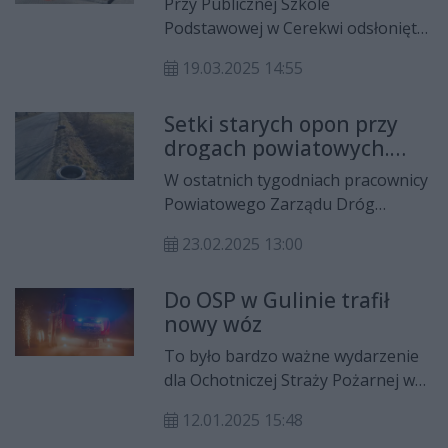
Przy Publicznej Szkole
Podstawowej w Cerekwi odsłonięto
pomnik marszałka Józefa
19.03.2025 14:55
Piłsudskiego. Jego budowa
kosztowała blisko 70 tys. zł.
Setki starych opon przy
drogach powiatowych.
Będą fotopułapki i patrole
W ostatnich tygodniach pracownicy
policji
Powiatowego Zarządu Dróg
Publicznych w Radomiu zebrali
23.02.2025 13:00
blisko 200 starych opon,
porzuconych w rowach wzdłuż dróg
Do OSP w Gulinie trafił
powiatowych. Nielegalne
nowy wóz
wywożenie tego rodzaju odpadów
ma miejsce w gminach Iłża,
To było bardzo ważne wydarzenie
Wierzbica czy Zakrzew. O sprawie
dla Ochotniczej Straży Pożarnej w
została powiadomiona policja.
Gulinie. W piątek do jednostki trafił
Jednym ze sposobów znalezienia
12.01.2025 15:48
nowy wóz ratowniczo-gaśniczy.
sprawców będą fotopułapki, ale