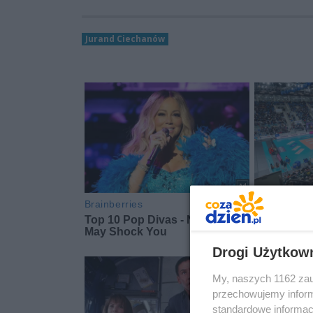
Jurand Ciechanów
Drogi Użytkow
My, naszych 1162 zau
przechowujemy informa
standardowe informac