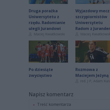
Druga porażka
Wyjazdowy mecz
Uniwersytetu z
szczypiornistów
rzędu. Radomianie
Uniwersytetu
ulegli Jurandowi
Radom z Jurand
Autor artykułu:
Autor artykułu:
Maciej Kwiatkowski
Maciej Kwiatkowsk
Po dziesiąte
Rozmowa z
zwycięstwo
Maciejem Jeżyną
Autor artykułu:
red. J P, Adam Kurasiewic
Napisz komentarz
Treść komentarza