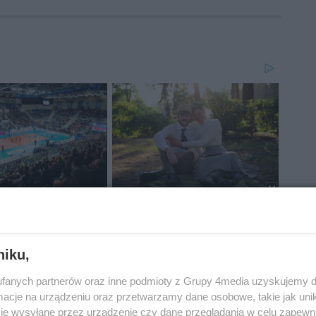
niku,
fanych partnerów oraz inne podmioty z Grupy 4media uzyskujemy d
cje na urządzeniu oraz przetwarzamy dane osobowe, takie jak unika
je wysyłane przez urządzenie czy dane przeglądania w celu zapewn