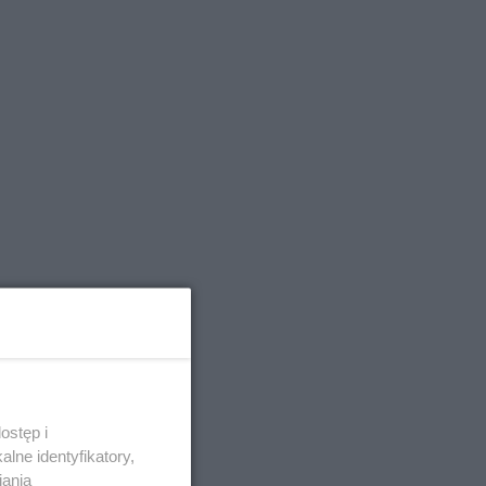
ostęp i
lne identyfikatory,
iania