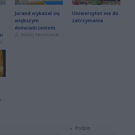
Jurand wykazał się
Uniwersytet nie do
większym
zatrzymania
doświadczeniem
Autor artykułu:
em
Maciej Kwiatkowski
i
z
Podpis