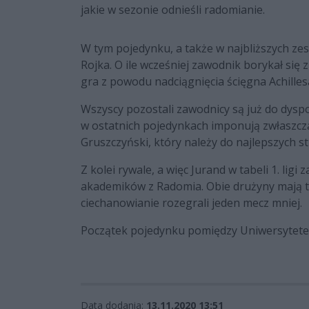
jakie w sezonie odnieśli radomianie.
W tym pojedynku, a także w najbliższych zes
Rojka. O ile wcześniej zawodnik borykał się z
gra z powodu nadciągnięcia ścięgna Achilles
Wszyscy pozostali zawodnicy są już do dyspo
w ostatnich pojedynkach imponują zwłaszcza
Gruszczyński, który należy do najlepszych s
Z kolei rywale, a więc Jurand w tabeli 1. lig
akademików z Radomia. Obie drużyny mają ta
ciechanowianie rozegrali jeden mecz mniej.
Początek pojedynku pomiędzy Uniwersytetem
Data dodania:
13.11.2020 13:51