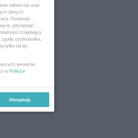
anie odbiorców oraz
nych danych
kacji. Ponieważ
ięcie „Akceptuję”.
ywatności znajdujący
ą zgody użytkownika,
 tylko na tej
 naszych serwisów
esz w
Polityce
Akceptuję