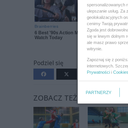
spersonalizowanych re
ulepszanie usług. Za
geolokalizacyjnych or
cenimy Twoją prywatno
Zgoda jest dobrowoln
się w lewym dolnym r
ale masz prawo sprzec
witrynie.
Zapoznaj się z poniż
Podziel się
internetowych. Szcze
Prywatności
i
Cookie
PARTNERZY
ZOBACZ TEŻ: