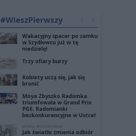
#WieszPierwszy
Poprzednie
Następne
Wakacyjny spacer po zamku
w Szydłowcu już w tę
niedzielę!
Trzy ofiary burzy
Kobiety uczą się, jak się
bronić
Moya Zbyszko Radomka
triumfowała w Grand Prix
PGE. Radomianki
bezkonkurencyjne w Ustce!
ARTYKUŁ SPONSOROWANY
Jak światło zmienia odbiór