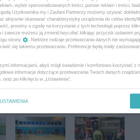
klam, wybór spersonalizowanych treści, pomiar reklam i treści, bad
 zgodą Użytkownika my i Zaufani Partnerzy możemy używać dokład
az aktywnie skanować charakterystykę urządzenia do celów identyfi
ść, prosimy o zgodę na korzystanie z tych technologii poprzez klikn
a i zawsze możesz ją zmienić/wycofać klikając przycisk ustawień pr
ogu strony
. Niektóre rodzaje przetwarzania danych nie wymagaj
iwić się takiemu przetwarzaniu. Preferencje będą miały zastosowania
szymi informacjami, abyś mógł świadomie i komfortowo korzystać z
Oceń
gółowe informacje dotyczące przetwarzania Twoich danych znajdzi
s
. oraz po kliknięciu w „Ustawienia”.
0
0
USTAWIENIA