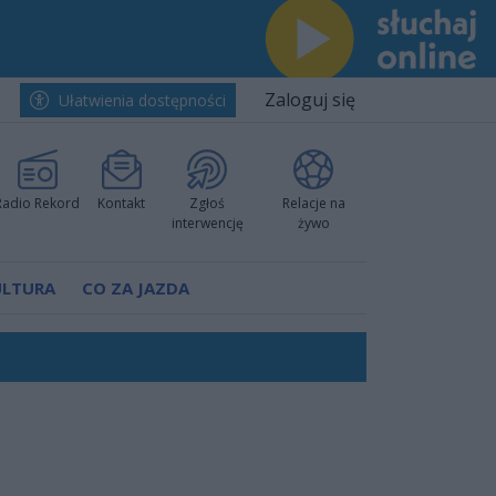
Zaloguj się
Ułatwienia dostępności
Radio Rekord
Kontakt
Zgłoś
Relacje na
interwencję
żywo
ULTURA
CO ZA JAZDA
nkurencyjne w Ustce!
ano umowę
Polski
 decyzję prokuratury
ów pokazali klasę