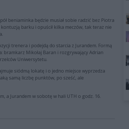
pół beniaminka będzie musiał sobie radzić bez Piotra
 kontuzją barku i opuścił kilka meczów, tak teraz nie
a.
zycji trenera i podejdą do starcia z Jurandem. Formą
: bramkarz Mikołaj Baran i rozgrywający Adrian
trzelców Uniwersytetu.
i zajmuje siódmą lokatę i o jedno miejsce wyprzedza
ką samą liczbę punktów, po sześć, ale
, a Jurandem w sobotę w hali UTH o godz. 16.