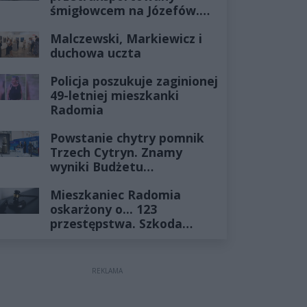
śmigłowcem na Józefów.
Historia mrozi krew w
Malczewski, Markiewicz i
żyłach
duchowa uczta
Policja poszukuje zaginionej
49-letniej mieszkanki
Radomia
Powstanie chytry pomnik
Trzech Cytryn. Znamy
wyniki Budżetu
Obywatelskiego 2027
Mieszkaniec Radomia
oskarżony o... 123
przestępstwa. Szkoda
wyceniona na ponad milion
złotych
REKLAMA