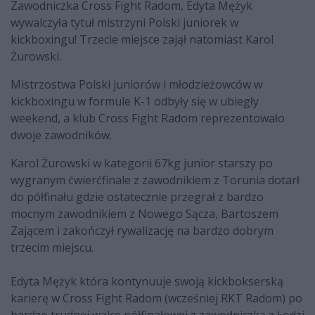
Zawodniczka Cross Fight Radom, Edyta Mężyk
wywalczyła tytuł mistrzyni Polski juniorek w
kickboxingu! Trzecie miejsce zajął natomiast Karol
Żurowski.
Mistrzostwa Polski juniorów i młodzieżowców w
kickboxingu w formule K-1 odbyły się w ubiegły
weekend, a klub Cross Fight Radom reprezentowało
dwoje zawodników.
Karol Żurowski w kategorii 67kg junior starszy po
wygranym ćwierćfinale z zawodnikiem z Torunia dotarł
do półfinału gdzie ostatecznie przegrał z bardzo
mocnym zawodnikiem z Nowego Sącza, Bartoszem
Zającem i zakończył rywalizację na bardzo dobrym
trzecim miejscu.
Edyta Mężyk która kontynuuje swoją kickbokserską
karierę w Cross Fight Radom (wcześniej RKT Radom) po
bardzo trudnej walce półfinałowej z zawodniczką z Łodzi