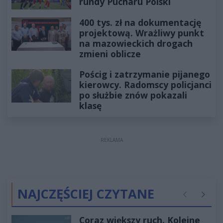
rundy Pucharu Polski
400 tys. zł na dokumentację
projektową. Wrażliwy punkt
na mazowieckich drogach
zmieni oblicze
Pościg i zatrzymanie pijanego
kierowcy. Radomscy policjanci
po służbie znów pokazali
klasę
REKLAMA
NAJCZĘŚCIEJ CZYTANE
Poprzednie
Następ
Coraz większy ruch. Kolejne