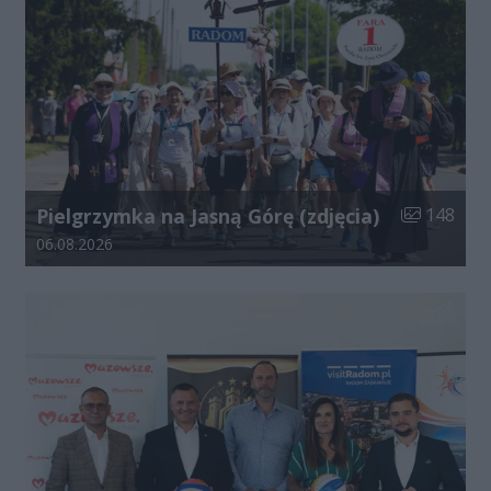
Liczba zdjęć
Pielgrzymka na Jasną Górę (zdjęcia)
148
Data dodania galerii:
06.08.2026