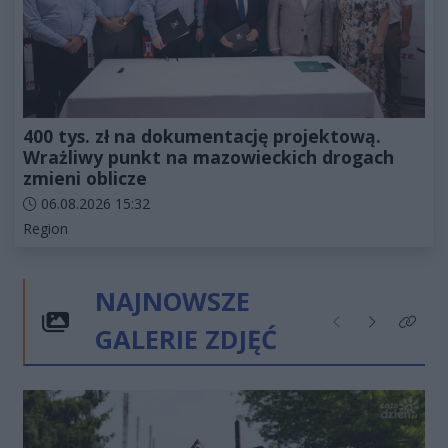
400 tys. zł na dokumentację projektową.
Wrażliwy punkt na mazowieckich drogach
zmieni oblicze
Data dodania artykułu:
06.08.2026 15:32
Kategorie artykułu:
Region
NAJNOWSZE
GALERIE ZDJĘĆ
Poprzednie
Następne
Kliknij