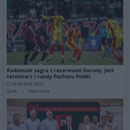
Radomiak zagra z rezerwami Korony. Jest
terminarz I rundy Pucharu Polski
Data dodania artykułu:
06.08.2026 22:07
Kategorie artykułu:
Sport
Piłka nożna