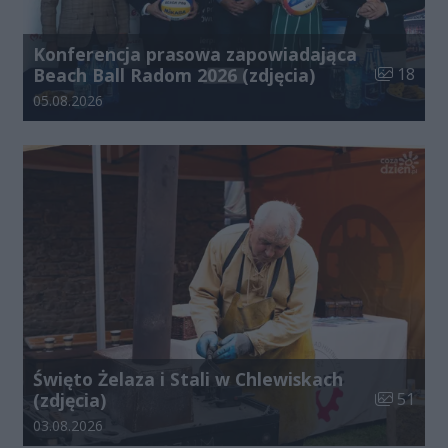
Konferencja prasowa zapowiadająca
Liczba zdj
Beach Ball Radom 2026 (zdjęcia)
18
Data dodania galerii:
05.08.2026
Święto Żelaza i Stali w Chlewiskach
Liczba zdj
(zdjęcia)
51
Data dodania galerii:
03.08.2026