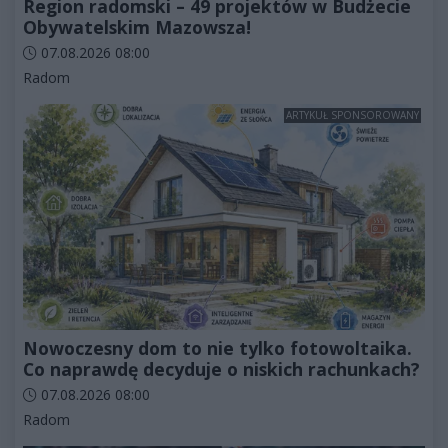
Region radomski – 49 projektów w Budżecie
Obywatelskim Mazowsza!
Data dodania artykułu:
07.08.2026 08:00
Kategorie artykułu:
Radom
ARTYKUŁ SPONSOROWANY
Nowoczesny dom to nie tylko fotowoltaika.
Co naprawdę decyduje o niskich rachunkach?
Data dodania artykułu:
07.08.2026 08:00
Kategorie artykułu:
Radom