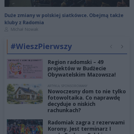
Duże zmiany w polskiej siatkówce. Obejmą także
kluby z Radomia
Autor artykułu:
Michał Nowak
#WieszPierwszy
Poprzednie
Następ
Region radomski – 49
projektów w Budżecie
Obywatelskim Mazowsza!
ARTYKUŁ SPONSOROWANY
Nowoczesny dom to nie tylko
fotowoltaika. Co naprawdę
decyduje o niskich
rachunkach?
Radomiak zagra z rezerwami
Korony. Jest terminarz I