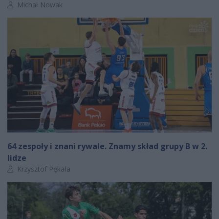
Autor artykułu:
Michał Nowak
64 zespoły i znani rywale. Znamy skład grupy B w 2.
lidze
Autor artykułu:
Krzysztof Pękała