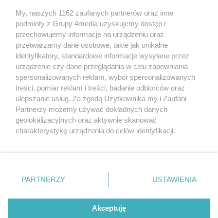
My, naszych 1162 zaufanych partnerów oraz inne
podmioty z Grupy 4media uzyskujemy dostęp i
przechowujemy informacje na urządzeniu oraz
przetwarzamy dane osobowe, takie jak unikalne
identyfikatory, standardowe informacje wysyłane przez
urządzenie czy dane przeglądania w celu zapewniania
spersonalizowanych reklam, wybór spersonalizowanych
Redakcja
Reklama
Prywatność
Praca Łódź
treści, pomiar reklam i treści, badanie odbiorców oraz
the:protocol
ulepszanie usług. Za zgodą Użytkownika my i Zaufani
Partnerzy możemy używać dokładnych danych
geolokalizacyjnych oraz aktywnie skanować
charakterystykę urządzenia do celów identyfikacji.
Ponieważ cenimy Twoją prywatność, prosimy o zgodę na
Szukaj
korzystanie z tych technologii poprzez kliknięcie
„Akceptuję”. Zgoda jest dobrowolna i zawsze możesz ją
zmienić/wycofać klikając przycisk ustawień prywatności
Facebook.com
Youtube.com
PARTNERZY
USTAWIENIA
znajdujący się w lewym dolnym rogu strony
. Niektóre
rodzaje przetwarzania danych nie wymagają zgody
użytkownika, ale masz prawo sprzeciwić się takiemu
Akceptuję
przetwarzaniu. Preferencje będą miały zastosowania tylko