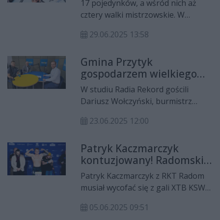
17 pojedynków, a wśród nich aż
cztery walki mistrzowskie. W
Przytyku podczas gali TFL 34 nie
29.06.2025 13:58
zabrakło emocji. Swoje walki
przegrali lokalni wojownicy.
Gmina Przytyk
gospodarzem wielkiego
wydarzenia MMA – gala
W studiu Radia Rekord gościli
TFL 34 już 28 czerwca
Dariusz Wołczyński, burmistrz
Przytyka oraz Patryk Pietrasik –
23.06.2025 12:00
zawodnik RKT Radom i jeden z
uczestników gali TFL 34, która już
Patryk Kaczmarczyk
28 czerwca odbędzie się w
kontuzjowany! Radomski
Słowikowie. W rozmowie z
wojownik nie powalczy na
Krzysztofem Domagałą
Patryk Kaczmarczyk z RKT Radom
XTB KSW 108!
opowiedzieli m.in. o kulisach
musiał wycofać się z gali XTB KSW
organizacji wydarzenia, rosnącej
108 z powodu kontuzji nogi.
popularności sportów walki w
05.06.2025 09:51
regionie oraz o przygotowaniach