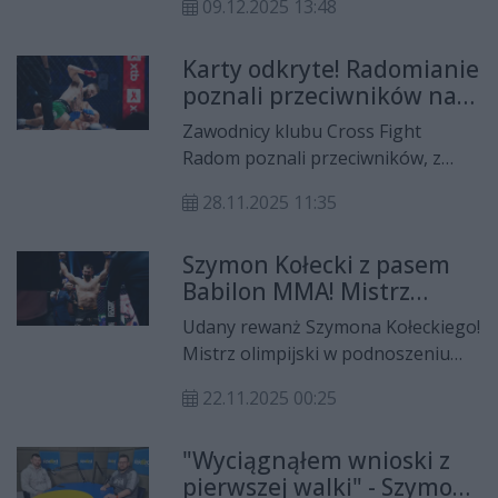
09.12.2025 13:48
na polskiej scenie MMA. Wygrał
wszystkie cztery półzawodowe
Karty odkryte! Radomianie
starcia w organizacji TFL, a w
poznali przeciwników na
rozmowie z portalem WP
XTB KSW 114
SportoweFakty zdradził, że chce być
Zawodnicy klubu Cross Fight
kolejnym Polakiem w UFC.
Radom poznali przeciwników, z
którymi skrzyżują rękawie na gali
28.11.2025 11:35
XTB KSW 114, która odbędzie się 17
stycznia w hali Radomskiego
Szymon Kołecki z pasem
Centrum Sportu. Cezary Kęsik
Babilon MMA! Mistrz
zmierzy się z Henrym Fadipe, a
olimpijski triumfował w
Piotr Kacprzak z Wojciechem
Udany rewanż Szymona Kołeckiego!
Radomskim Centrum
Kazieczką.
Mistrz olimpijski w podnoszeniu
Sportu
ciężarów w walce o pas Babilon
22.11.2025 00:25
MMA kategorii półciężkiej pokonał
Marcina Łazarza rewanżując się mu
"Wyciągnąłem wnioski z
za lipcową porażkę w
pierwszej walki" - Szymon
Międzyzdrojach. W arenie