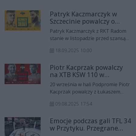
114, podczas której w klatce
Patryk Kaczmarczyk w
zobaczymy miejscowego wojownika
Szczecinie powalczy o
Alberta Odzimkowskiego.
tymczasowy pas kategorii
Patryk Kaczmarczyk z RKT Radom
piórkowej!
stanie w listopadzie przed szansą
zdobycia tymczasowego pasa wagi
18.09.2025 10:00
piórkowej federacji KSW! W
szczecinie podczas XTB KSW 112
Piotr Kacprzak powalczy
zmierzy się z Adamem Soldaevem.
na XTB KSW 110 w
Rzeszowie we wrześniu
20 września w hali Podpromie Piotr
Kacprzak powalczy z Łukaszem
Charzewskim na gali XTB KSW 110.
09.08.2025 17:54
Emocje podczas gali TFL 34
w Przytyku. Przegrane
lokalnych wojowników