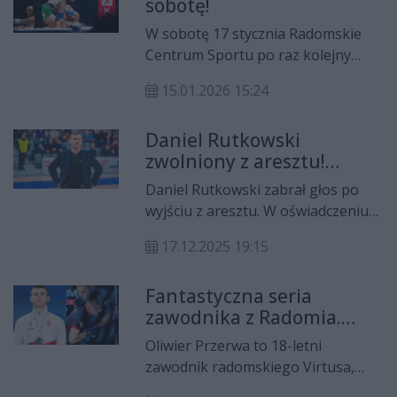
sobotę!
zawodnik RKT Radom zmierzy się z
Czechem Leo Brichtą, numerem
W sobotę 17 stycznia Radomskie
trzy rankingu.
Centrum Sportu po raz kolejny
zamieni się w arenę walk. Gala XTB
15.01.2026 15:24
KSW 114 zainauguruje nowy rok
dla największej polskiej federacji
Daniel Rutkowski
MMA. Dzień wcześniej, w piątek o
zwolniony z aresztu!
godzinie 19, w Centrum Handlowym
Sportowiec wydał
M1 przy Alei Grzecznarowskiego
Daniel Rutkowski zabrał głos po
oświadczenie.
odbędzie się oficjalne ważenie
wyjściu z aresztu. W oświadczeniu
Publikujemy je w całości
zawodników.
podkreśla, że po 15 miesiącach
17.12.2025 19:15
izolacji sąd zdecydował o jego
zwolnieniu po przeprowadzeniu
Fantastyczna seria
postępowania dowodowego.
zawodnika z Radomia.
Oświadczenie sportowca
Chce być kolejnym
prezentujemy w całości i w
Oliwier Przerwa to 18-letni
Polakiem w UFC
niezmienionej formie.
zawodnik radomskiego Virtusa,
który coraz śmielej poczyna sobie