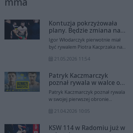
mma
Kontuzja pokrzyżowała
plany. Będzie zmiana na
karcie walk
Igor Włodarczyk pierwotnie miał
być rywalem Piotra Kacprzaka na
gali XTB KSW 119 w Radomiu, ale
21.05.2026 11:54
doznał kontuzji. W związku z tym
federacja poinformowała, że w
Patryk Kaczmarczyk
klatce zastąpi go Slimen Hassaini z
poznał rywala w walce o
Nemesis Team.
obronę pasa KSW na gali w
Patryk Kaczmarczyk poznał rywala
Radomiu
w swojej pierwszej obronie
mistrzowskiego pasa kategorii
21.04.2026 10:05
piórkowej federacji KSW. Podczas
gali, która 20 czerwca odbędzie się
KSW 114 w Radomiu już w
w Radomskim Centrum Sportu,