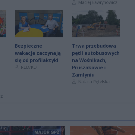
Autor artykułu:
Maciej Ławrynowicz
Bezpieczne
Trwa przebudowa
wakacje zaczynają
pętli autobusowych
się od profilaktyki
na Wośnikach,
Autor artykułu:
RED/KD
Pruszakowie i
Zamłyniu
Autor artykułu:
Natalia Pętelska
cz