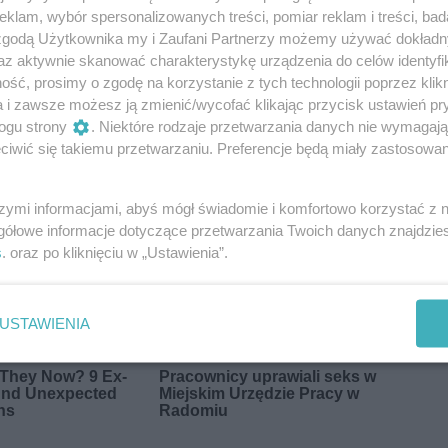
klam, wybór spersonalizowanych treści, pomiar reklam i treści, bad
 zgodą Użytkownika my i Zaufani Partnerzy możemy używać dokład
az aktywnie skanować charakterystykę urządzenia do celów identyfi
ść, prosimy o zgodę na korzystanie z tych technologii poprzez klikn
a i zawsze możesz ją zmienić/wycofać klikając przycisk ustawień pr
ogu strony
. Niektóre rodzaje przetwarzania danych nie wymagaj
iwić się takiemu przetwarzaniu. Preferencje będą miały zastosowania
szymi informacjami, abyś mógł świadomie i komfortowo korzystać z
gółowe informacje dotyczące przetwarzania Twoich danych znajdzi
s
. oraz po kliknięciu w „Ustawienia”.
USTAWIENIA