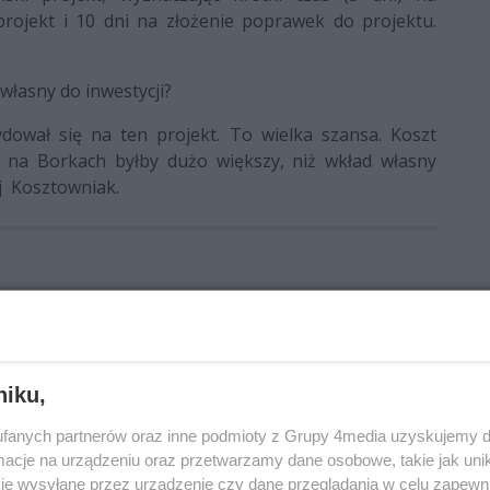
rojekt i 10 dni na złożenie poprawek do projektu.
własny do inwestycji?
dował się na ten projekt. To wielka szansa. Koszt
 na Borkach byłby dużo większy, niż wkład własny
ej Kosztowniak.
Kosztowniak
komisja europejska
Life Plus
Skórkiewicz
niku,
fanych partnerów oraz inne podmioty z Grupy 4media uzyskujemy d
cje na urządzeniu oraz przetwarzamy dane osobowe, takie jak unika
je wysyłane przez urządzenie czy dane przeglądania w celu zapewn