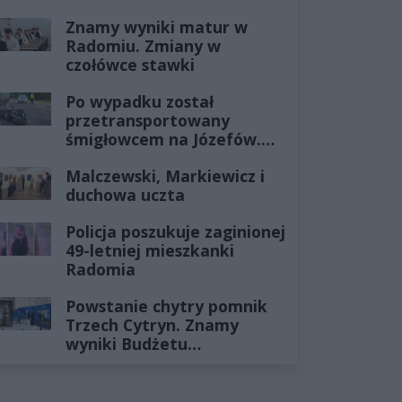
Znamy wyniki matur w
Radomiu. Zmiany w
czołówce stawki
Po wypadku został
przetransportowany
śmigłowcem na Józefów.
Historia mrozi krew w
Malczewski, Markiewicz i
żyłach
duchowa uczta
Policja poszukuje zaginionej
49-letniej mieszkanki
Radomia
Powstanie chytry pomnik
Trzech Cytryn. Znamy
wyniki Budżetu
Obywatelskiego 2027