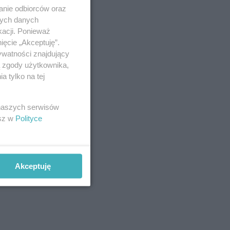
anie odbiorców oraz
nych danych
kacji. Ponieważ
ięcie „Akceptuję”.
ywatności znajdujący
ą zgody użytkownika,
 tylko na tej
 naszych serwisów
esz w
Polityce
Akceptuję