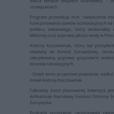
marca senator Wojciech Skurkiewicz. – 
rozwiązaniach.
Program przewiduje m.in. "zwiększenie mo
funkcjonowania stawów kolmatacyjnych na Bo
polderu zalewowego, który wchłaniałby
Mlecznej oraz poprawę jakości wody w Pot
Andrzej Kosztowniak, który był prezyde
składany do Komisji Europejskiej, zwrac
zdecydowaną poprawę gospodarki wodnej 
terenów rekreacyjnych.
- Dzięki temu projektowi powstanie, wzdłuż
mówił Andrzej Kosztowniak.
Całkowity koszt planowanej inwestycji je
dofinansuje Narodowy Fundusz Ochrony Śro
Europejska.
Bruksela pozytywnie zaopiniowała radom