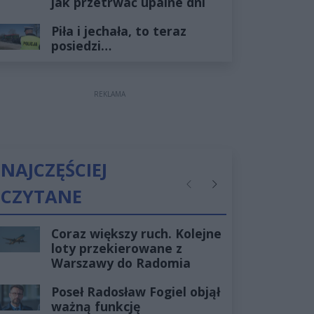
jak przetrwać upalne dni
Piła i jechała, to teraz
posiedzi…
REKLAMA
NAJCZĘŚCIEJ
CZYTANE
Poprzednie
Następne
Coraz większy ruch. Kolejne
loty przekierowane z
Warszawy do Radomia
Poseł Radosław Fogiel objął
ważną funkcję