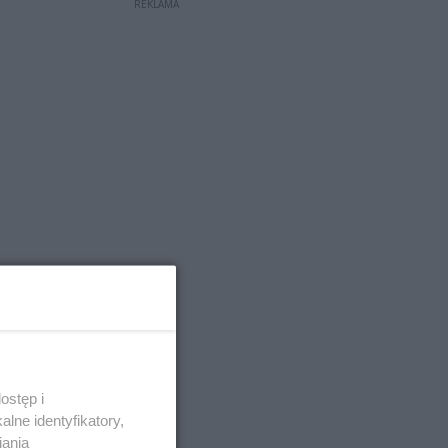
REKLAMA
ostęp i
lne identyfikatory,
iania