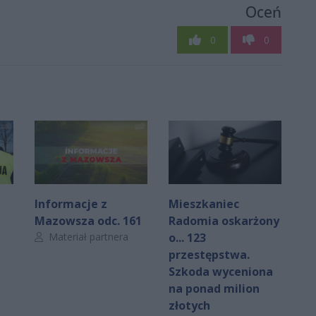
Oceń
0
0
Informacje z
Mieszkaniec
Mazowsza odc. 161
Radomia oskarżony
Autor artykułu:
Materiał partnera
o... 123
przestępstwa.
Szkoda wyceniona
na ponad milion
złotych