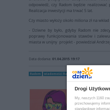
odpowiedź, czy Radom będzie realizować p
Realizacja inwestycji ma trwać 5 lat.
Czy miasto wyłoży około miliona zł na wkład 
- Dziwne by było, gdyby Radom nie zdecy
poprawy funkcjonowania stawów i zalewu
miasta w unijny projekt - powiedział Andrz
Data dodania:
01.04.2015 19:17
Radom
wiadomości Radom
Wodociagi Miejskie
Drogi Użytkow
My, naszych 1160 zau
przechowujemy informa
standardowe informac