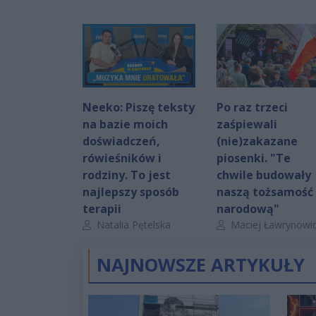
Neeko: Piszę teksty
Po raz trzeci
na bazie moich
zaśpiewali
doświadczeń,
(nie)zakazane
rówieśników i
piosenki. "Te
rodziny. To jest
chwile budowały
najlepszy sposób
naszą tożsamość
terapii
narodową"
Autor artykułu:
Autor artykułu:
Natalia Pętelska
Maciej Ławrynowi
NAJNOWSZE ARTYKUŁY