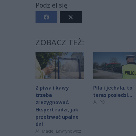
Podziel się
ZOBACZ TEŻ:
Z piwa i kawy
Piła i jechała, to
trzeba
teraz posiedzi…
Autor artykułu:
zrezygnować.
PD
Ekspert radzi, jak
przetrwać upalne
dni
Autor artykułu:
Maciej Ławrynowicz