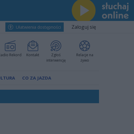
Zaloguj się
Ułatwienia dostępności
Radio Rekord
Kontakt
Zgłoś
Relacje na
interwencję
żywo
ULTURA
CO ZA JAZDA
rzowi
worzyć nową sportową tradycję"
ruchu