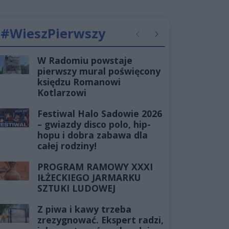
#WieszPierwszy
Poprzednie
Następne
W Radomiu powstaje
pierwszy mural poświęcony
księdzu Romanowi
Kotlarzowi
Festiwal Halo Sadowie 2026
– gwiazdy disco polo, hip-
hopu i dobra zabawa dla
całej rodziny!
PROGRAM RAMOWY XXXI
IŁŻECKIEGO JARMARKU
SZTUKI LUDOWEJ
Z piwa i kawy trzeba
zrezygnować. Ekspert radzi,