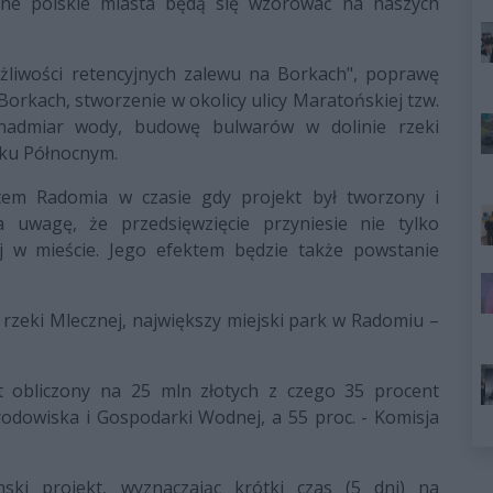
Inne polskie miasta będą się wzorować na naszych
żliwości retencyjnych zalewu na Borkach", poprawę
rkach, stworzenie w okolicy ulicy Maratońskiej tzw.
 nadmiar wody, budowę bulwarów w dolinie rzeki
oku Północnym.
ntem Radomia w czasie gdy projekt był tworzony i
a uwagę, że przedsięwzięcie przyniesie nie tylko
w mieście. Jego efektem będzie także powstanie
 rzeki Mlecznej, największy miejski park w Radomiu –
st obliczony na 25 mln złotych z czego 35 procent
dowiska i Gospodarki Wodnej, a 55 proc. - Komisja
ski projekt, wyznaczając krótki czas (5 dni) na