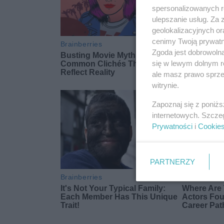
spersonalizowanych re
ulepszanie usług. Za
geolokalizacyjnych or
cenimy Twoją prywatno
Zgoda jest dobrowoln
się w lewym dolnym r
ale masz prawo sprzec
witrynie.
Zapoznaj się z poniż
internetowych. Szcze
Prywatności
i
Cookie
PARTNERZY