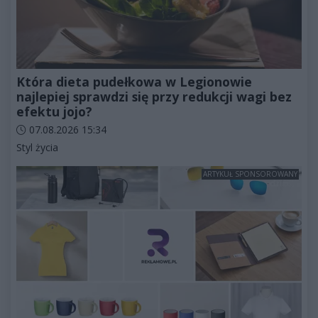
Która dieta pudełkowa w Legionowie
najlepiej sprawdzi się przy redukcji wagi bez
efektu jojo?
Data dodania artykułu:
07.08.2026 15:34
Kategorie artykułu:
Styl życia
ARTYKUŁ SPONSOROWANY