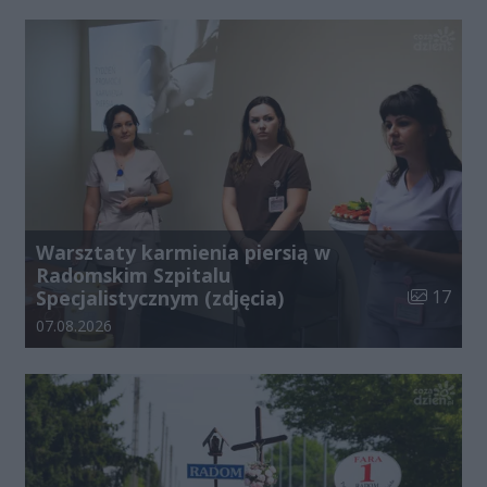
Warsztaty karmienia piersią w
Radomskim Szpitalu
Liczba zdj
Specjalistycznym (zdjęcia)
17
Data dodania galerii:
07.08.2026