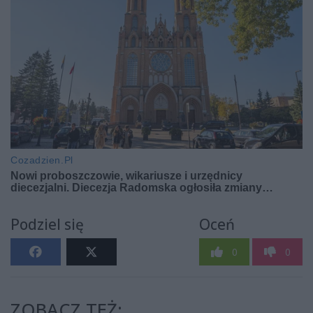
Podziel się
Oceń
0
0
ZOBACZ TEŻ: