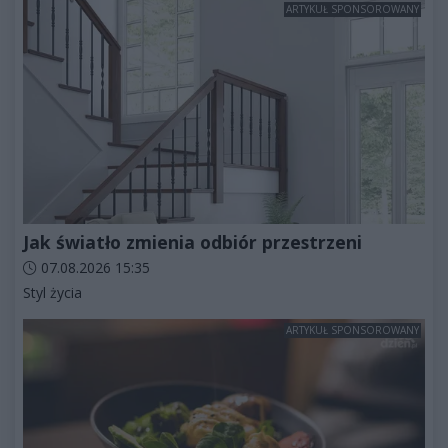
ARTYKUŁ SPONSOROWANY
Jak światło zmienia odbiór przestrzeni
Data dodania artykułu:
07.08.2026 15:35
Kategorie artykułu:
Styl życia
ARTYKUŁ SPONSOROWANY