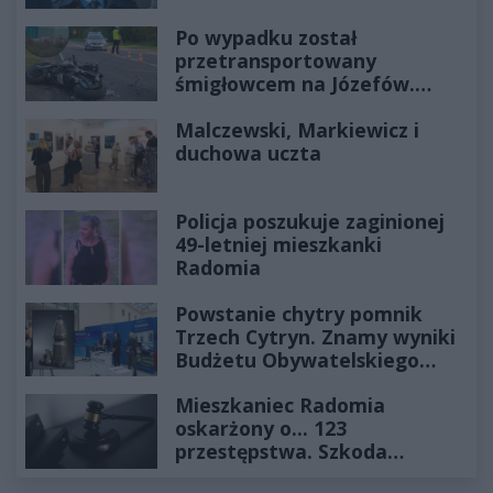
Po wypadku został
przetransportowany
śmigłowcem na Józefów.
Historia mrozi krew w żyłach
Malczewski, Markiewicz i
duchowa uczta
Policja poszukuje zaginionej
49-letniej mieszkanki
Radomia
Powstanie chytry pomnik
Trzech Cytryn. Znamy wyniki
Budżetu Obywatelskiego
2027
Mieszkaniec Radomia
oskarżony o... 123
przestępstwa. Szkoda
wyceniona na ponad milion