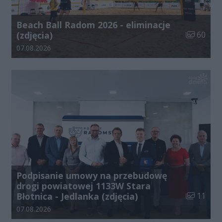
Beach Ball Radom 2026 - eliminacje
Liczba zdj
(zdjęcia)
60
Data dodania galerii:
07.08.2026
Podpisanie umowy na przebudowę
drogi powiatowej 1133W Stara
Liczba zdj
Błotnica - Jedlanka (zdjęcia)
11
Data dodania galerii:
07.08.2026