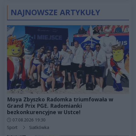
złotych
NAJNOWSZE ARTYKUŁY
Moya Zbyszko Radomka triumfowała w
Grand Prix PGE. Radomianki
bezkonkurencyjne w Ustce!
Data dodania artykułu:
07.08.2026 19:30
Kategorie artykułu:
Sport
Siatkówka