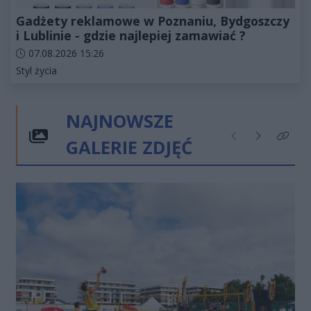
Gadżety reklamowe w Poznaniu, Bydgoszczy
i Lublinie - gdzie najlepiej zamawiać ?
Data dodania artykułu:
07.08.2026 15:26
Kategorie artykułu:
Styl życia
NAJNOWSZE
GALERIE ZDJĘĆ
Poprzednie
Następne
Kliknij