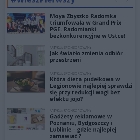
Poprzednie
Następ
Moya Zbyszko Radomka
triumfowała w Grand Prix
PGE. Radomianki
bezkonkurencyjne w Ustce!
ARTYKUŁ SPONSOROWANY
Jak światło zmienia odbiór
przestrzeni
ARTYKUŁ SPONSOROWANY
Która dieta pudełkowa w
Legionowie najlepiej sprawdzi
się przy redukcji wagi bez
efektu jojo?
ARTYKUŁ SPONSOROWANY
Gadżety reklamowe w
Poznaniu, Bydgoszczy i
Lublinie - gdzie najlepiej
zamawiać ?