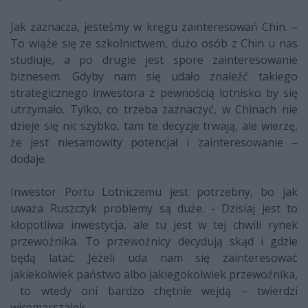
Jak zaznacza, jesteśmy w kręgu zainteresowań Chin. –
To wiąże się ze szkolnictwem, dużo osób z Chin u nas
studiuje, a po drugie jest spore zainteresowanie
biznesem. Gdyby nam się udało znaleźć takiego
strategicznego inwestora z pewnością lotnisko by się
utrzymało. Tylko, co trzeba zaznaczyć, w Chinach nie
dzieje się nic szybko, tam te decyzje trwają, ale wierzę,
że jest niesamowity potencjał i zainteresowanie –
dodaje.
Inwestor Portu Lotniczemu jest potrzebny, bo jak
uważa Ruszczyk problemy są duże. - Dzisiaj jest to
kłopotliwa inwestycja, ale tu jest w tej chwili rynek
przewoźnika. To przewoźnicy decydują skąd i gdzie
będą latać. Jeżeli uda nam się zainteresować
jakiekolwiek państwo albo jakiegokolwiek przewoźnika,
to wtedy oni bardzo chętnie wejdą – twierdzi
wicemarszałek.