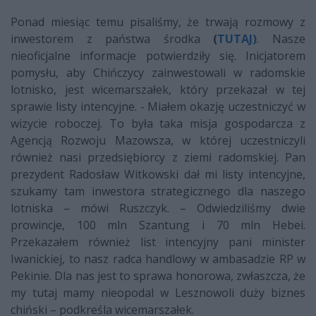
Ponad miesiąc temu pisaliśmy, że trwają rozmowy z
inwestorem z państwa środka
(
TUTAJ)
. Nasze
nieoficjalne informacje potwierdziły się. Inicjatorem
pomysłu, aby Chińczycy zainwestowali w radomskie
lotnisko, jest wicemarszałek, który przekazał w tej
sprawie listy intencyjne. - Miałem okazję uczestniczyć w
wizycie roboczej. To była taka misja gospodarcza z
Agencją Rozwoju Mazowsza, w której uczestniczyli
również nasi przedsiębiorcy z ziemi radomskiej. Pan
prezydent Radosław Witkowski dał mi listy intencyjne,
szukamy tam inwestora strategicznego dla naszego
lotniska – mówi Ruszczyk. – Odwiedziliśmy dwie
prowincje, 100 mln Szantung i 70 mln Hebei.
Przekazałem również list intencyjny pani minister
Iwanickiej, to nasz radca handlowy w ambasadzie RP w
Pekinie. Dla nas jest to sprawa honorowa, zwłaszcza, że
my tutaj mamy nieopodal w Lesznowoli duży biznes
chiński – podkreśla wicemarszałek.