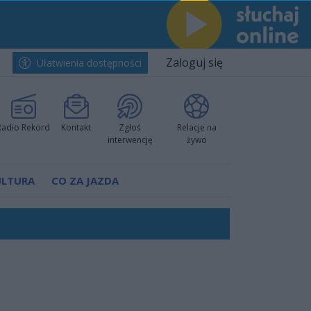
Zaloguj się
Ułatwienia dostępności
Radio Rekord
Kontakt
Zgłoś
Relacje na
interwencję
żywo
ULTURA
CO ZA JAZDA
nkurencyjne w Ustce!
 decyzję prokuratury