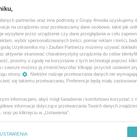
niku,
fanych partnerów oraz inne podmioty z Grupy 4media uzyskujemy d
cje na urządzeniu oraz przetwarzamy dane osobowe, takie jak unika
tor dla radomskiego lotniska?
je wysyłane przez urządzenie czy dane przeglądania w celu zapewn
klam, wybór spersonalizowanych treści, pomiar reklam i treści, bad
 zgodą Użytkownika my i Zaufani Partnerzy możemy używać dokład
az aktywnie skanować charakterystykę urządzenia do celów identyfi
ść, prosimy o zgodę na korzystanie z tych technologii poprzez klikn
ażowe dla radomskich żaków
a i zawsze możesz ją zmienić/wycofać klikając przycisk ustawień pr
ogu strony
. Niektóre rodzaje przetwarzania danych nie wymagaj
iwić się takiemu przetwarzaniu. Preferencje będą miały zastosowania
szymi informacjami, abyś mógł świadomie i komfortowo korzystać z
y zwrot. Zagraniczny inwestor dla
gółowe informacje dotyczące przetwarzania Twoich danych znajdzi
s
. oraz po kliknięciu w „Ustawienia”.
USTAWIENIA