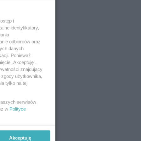
ostęp i
lne identyfikatory,
iania
anie odbiorców oraz
nych danych
kacji. Ponieważ
ięcie „Akceptuję”.
ywatności znajdujący
ą zgody użytkownika,
 tylko na tej
 naszych serwisów
esz w
Polityce
Akceptuję