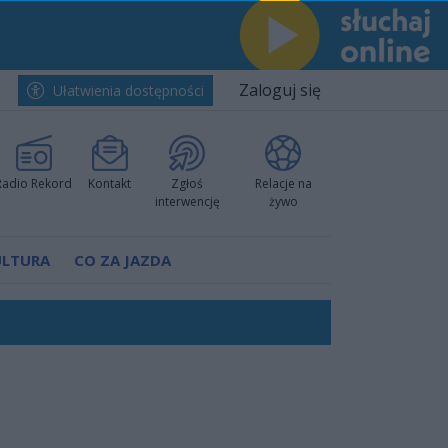
Zaloguj się
Ułatwienia dostępności
Radio Rekord
Kontakt
Zgłoś
Relacje na
interwencję
żywo
ULTURA
CO ZA JAZDA
Polski
 decyzję prokuratury
ów pokazali klasę
worzyć nową sportową tradycję"
ruchu