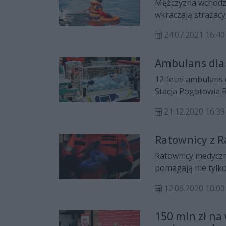
Mężczyzna wchodzi 
wkraczają strażacy
wyglądały w sobot
24.07.2021 16:40
zalewem Jagodno.
Ambulans dla
12-letni ambulan
Stacja Pogotowia
trafił do pogotow
21.12.2020 16:39
Ratownicy z 
Ratownicy medyczn
pomagają nie tylko
12.06.2020 10:00
150 mln zł na