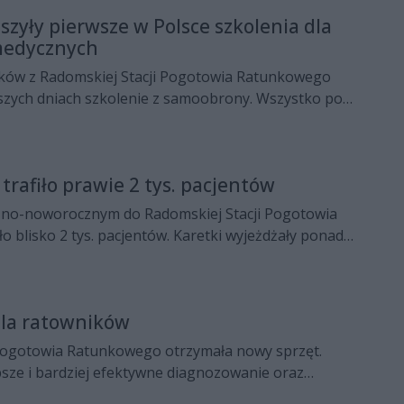
zyły pierwsze w Polsce szkolenia dla
medycznych
ków z Radomskiej Stacji Pogotowia Ratunkowego
ższych dniach szkolenie z samoobrony. Wszystko po
ni obronić się w przypadku zagrożenia życia lub
dziennej pracy.
trafiło prawie 2 tys. pacjentów
zno-noworocznym do Radomskiej Stacji Pogotowia
o blisko 2 tys. pacjentów. Karetki wyjeżdżały ponad
dla ratowników
Pogotowia Ratunkowego otrzymała nowy sprzęt.
bsze i bardziej efektywne diagnozowanie oraz
.