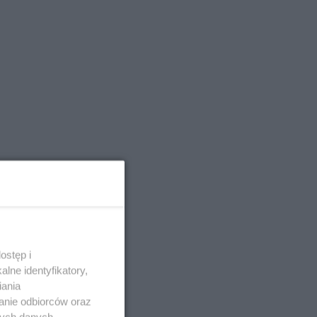
ostęp i
lne identyfikatory,
iania
anie odbiorców oraz
nych danych