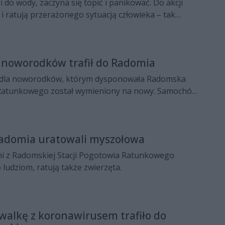
do wody, zaczyna się topić i panikować. Do akcji
 i ratują przerażonego sytuacją człowieka – tak
ę, 24 lipca ćwiczenia ratownictwa wodnego nad
 noworodków trafił do Radomia
s dla noworodków, którym dysponowała Radomska
 Ratunkowego został wymieniony na nowy. Samochód
ia w ramach Budżetu Obywatelskiego 2020.
Radomia uratowali myszołowa
i z Radomskiej Stacji Pogotowia Ratunkowego
 ludziom, ratują także zwierzęta.
 walkę z koronawirusem trafiło do