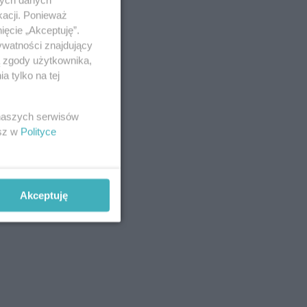
kacji. Ponieważ
ięcie „Akceptuję”.
ywatności znajdujący
ą zgody użytkownika,
 tylko na tej
 naszych serwisów
esz w
Polityce
Akceptuję