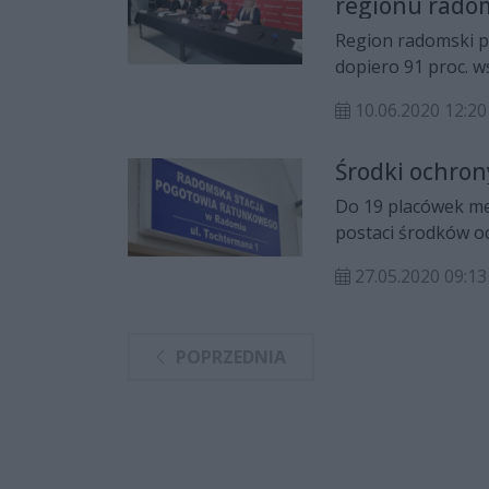
regionu rado
Region radomski p
dopiero 91 proc. w
mln wydano na wal
10.06.2020 12:20
epidemii.
Środki ochron
Do 19 placówek me
postaci środków oc
i regionu radomsk
27.05.2020 09:13
POPRZEDNIA