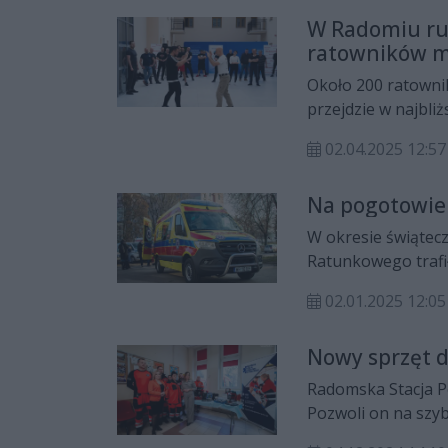
W Radomiu rus
ratowników 
Około 200 ratowni
przejdzie w najbli
to, aby potrafili o
02.04.2025 12:57
zdrowia podczas co
Na pogotowie 
W okresie świątec
Ratunkowego trafił
tysiąc razy.
02.01.2025 12:05
Nowy sprzęt 
Radomska Stacja 
Pozwoli on na szy
leczenie pacjentów