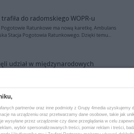
 trafiła do radomskiego WOPR-u
 Pogotowie Ratunkowe ma nową karetkę. Ambulans
ka Stacja Pogotowia Ratunkowego. Dzięki temu
z większe możliwości prowadzenia działań
ęli udział w międzynarodowych
y, wybuch, skażenie gazem bojowym sarin i blisko
wyglądały ćwiczenia antyterrorystyczne
służb w Warszawie. Uczestniczyli w nich m.in
niku,
skiej Stacji Pogotowia Ratunkowego.
fanych partnerów oraz inne podmioty z Grupy 4media uzyskujemy d
cje na urządzeniu oraz przetwarzamy dane osobowe, takie jak unika
nsy pogotowia ratunkowego dla
je wysyłane przez urządzenie czy dane przeglądania w celu zapewn
minalistyki
klam, wybór spersonalizowanych treści, pomiar reklam i treści, bad
olicji w Radomiu otrzymała ambulans, z którego do
 zgodą Użytkownika my i Zaufani Partnerzy możemy używać dokład