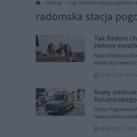
Strona główna
Artykuły
Tag: radomska stacja pogotowia 
radomska stacja pog
Tak Radom chc
zielone światł
Rada Miejska w Rad
lokalizacji inwesty
zatem zielone świat
25.05.2026 15:
administracyjno-fo
sytuacji finansowe
Nowy ambulan
Ratunkowego
Stacja Pogotowia 
nowoczesną karet
rosnące potrzeby 
06.08.2025 12:58
podnoszenia jakoś