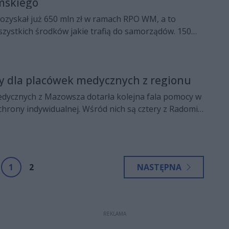
mskiego
ozyskał już 650 mln zł w ramach RPO WM, a to
szystkich środków jakie trafią do samorządów. 150
kę z koronawirusem od początku ogłoszenia stanu
y dla placówek medycznych z regionu
dycznych z Mazowsza dotarła kolejna fala pomocy w
hrony indywidualnej. Wśród nich są cztery z Radomia
iego.
1
2
NASTĘPNA
REKLAMA