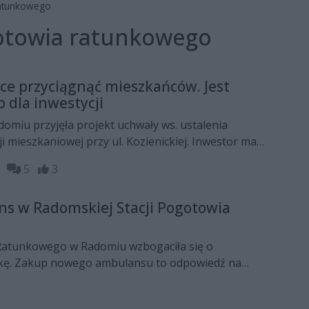
ratunkowego
otowia ratunkowego
e przyciągnąć mieszkańców. Jest
o dla inwestycji
omiu przyjęła projekt uchwały ws. ustalenia
cji mieszkaniowej przy ul. Kozienickiej. Inwestor ma
ło, by przystąpić do realizacji dalszej ścieżki
04
5
3
rmalnej. Ponadto radni zaakceptowali raport z
j Radomskiego Szpitala Specjalistycznego.
s w Radomskiej Stacji Pogotowia
Ratunkowego w Radomiu wzbogaciła się o
kę. Zakup nowego ambulansu to odpowiedź na
w zakresie ratownictwa medycznego oraz dążenie do
ci udzielanej pomocy.