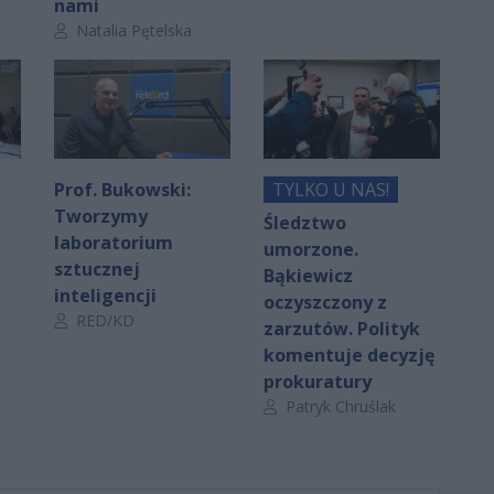
nami
Autor artykułu:
Natalia Pętelska
Prof. Bukowski:
TYLKO U NAS!
Tworzymy
Śledztwo
laboratorium
umorzone.
sztucznej
Bąkiewicz
inteligencji
oczyszczony z
Autor artykułu:
RED/KD
zarzutów. Polityk
komentuje decyzję
prokuratury
Autor artykułu:
Patryk Chruślak