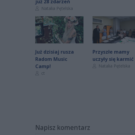
już 28 zdarzeń
Autor artykułu:
Natalia Pętelska
Już dzisiaj rusza
Przyszłe mamy
Radom Music
uczyły się karmić
Autor artykułu:
Camp!
Natalia Pętelska
Autor artykułu:
ct
Napisz komentarz