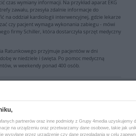
 czas wymiany informacji. Na przykład aparat EKG
trefy zawału, przesyła zdalnie informacje do
 na oddział kardiologii interwencyjnej, gdzie lekarze
zać czy pacjent wymaga wykonania zabiegu - mówi
ego firmy Schiller, która dostarczyła sprzęt medyczny
ia Ratunkowego przyjmuje pacjentów w dni
ą dobę w niedziele i święta. Po pomoc medyczną
jentów, w weekendy ponad 400 osób.
erwszy
radomska stacja pogotowia ratunkowego
niku,
fanych partnerów oraz inne podmioty z Grupy 4media uzyskujemy d
cje na urządzeniu oraz przetwarzamy dane osobowe, takie jak unika
je wysyłane przez urządzenie czy dane przeglądania w celu zapewn