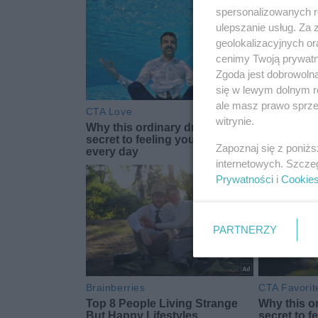
spersonalizowanych re
ulepszanie usług. Za
geolokalizacyjnych or
cenimy Twoją prywatno
Zgoda jest dobrowoln
się w lewym dolnym r
ale masz prawo sprzec
witrynie.
Zapoznaj się z poniż
internetowych. Szcze
Prywatności
i
Cookie
PARTNERZY