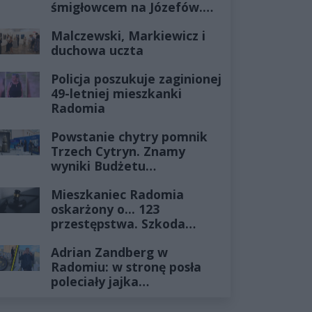
śmigłowcem na Józefów.
Historia mrozi krew w
Malczewski, Markiewicz i
żyłach
duchowa uczta
Policja poszukuje zaginionej
49-letniej mieszkanki
Radomia
Powstanie chytry pomnik
Trzech Cytryn. Znamy
wyniki Budżetu
Obywatelskiego 2027
Mieszkaniec Radomia
oskarżony o... 123
przestępstwa. Szkoda
wyceniona na ponad milion
Adrian Zandberg w
złotych
Radomiu: w stronę posła
poleciały jajka…