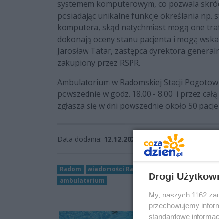
systemem komputerowym, co pozwala skrócić
posiadając unikalne funkcje określania np. s
komputera, skąd natychmiast mogą one trafić
dokonają oceny stanu pacjenta i mogą wska
Jarosław Tatar, zastępca dyrektora generaln
zakupiony przez RSPR.
Ambulatorium w Radomskiej Stacji Pogotow
powszednie w godz. 18.00 - 8.00 i przez cał
zgłasza się w dni powszednie około 50 pac
Data dodania:
12.12.2022 14:06
Radom
wiadomości Radom
pogotowie
WieszPi
Drogi Użytkow
ambulatorium
My, naszych 1162 zau
przechowujemy informa
standardowe informac