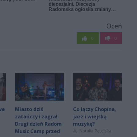
Oceń
0
0
we
Miasto dziś
Co łączy Chopina,
zatańczy i zagra!
jazz i wiejską
Drugi dzień Radom
muzykę?
Autor artykułu:
Music Camp przed
Natalia Pętelska