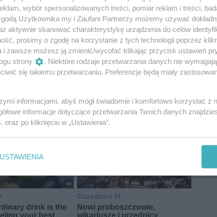
klam, wybór spersonalizowanych treści, pomiar reklam i treści, bad
 zgodą Użytkownika my i Zaufani Partnerzy możemy używać dokład
az aktywnie skanować charakterystykę urządzenia do celów identyfi
ść, prosimy o zgodę na korzystanie z tych technologii poprzez klikn
a i zawsze możesz ją zmienić/wycofać klikając przycisk ustawień pr
ogu strony
. Niektóre rodzaje przetwarzania danych nie wymagaj
iwić się takiemu przetwarzaniu. Preferencje będą miały zastosowania
szymi informacjami, abyś mógł świadomie i komfortowo korzystać z
gółowe informacje dotyczące przetwarzania Twoich danych znajdzi
s
. oraz po kliknięciu w „Ustawienia”.
USTAWIENIA