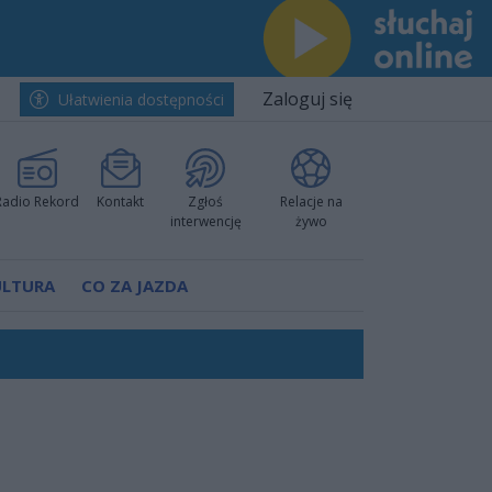
Zaloguj się
Ułatwienia dostępności
Radio Rekord
Kontakt
Zgłoś
Relacje na
interwencję
żywo
ULTURA
CO ZA JAZDA
h i pewnie wygrali przy Struga
nkurencyjne w Ustce!
 decyzję prokuratury