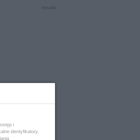
REKLAMA
ostęp i
lne identyfikatory,
iania