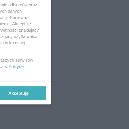
anie odbiorców oraz
nych danych
kacji. Ponieważ
ięcie „Akceptuję”.
ywatności znajdujący
ą zgody użytkownika,
 tylko na tej
 naszych serwisów
esz w
Polityce
Akceptuję