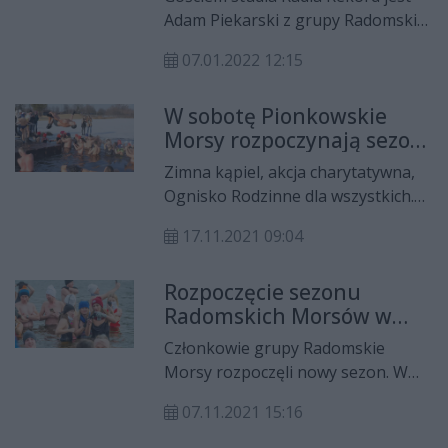
Adam Piekarski z grupy Radomskie
Morsy. Opowiada Milenie
07.01.2022 12:15
Majewskiej, jak bezpiecznie
morsować i jakie korzyści płyną z
W sobotę Pionkowskie
tego hobby.
Morsy rozpoczynają sezon.
Będzie wiele atrakcji
Zimna kąpiel, akcja charytatywna,
Ognisko Rodzinne dla wszystkich.
W sobotę, 20 listopada
17.11.2021 09:04
Pionkowskie Morsy nad Stawem
Górnym w Pionkach oficjalnie
Rozpoczęcie sezonu
rozpoczynają sezon.
Radomskich Morsów w
Siczkach (zdjęcia)
Członkowie grupy Radomskie
Morsy rozpoczęli nowy sezon. W
niedzielę, 7 listopada punktualnie o
07.11.2021 15:16
godzinie 12 weszli do wody w
Siczkach.