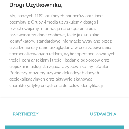
Drogi Użytkowniku,
My, naszych 1162 zaufanych partnerów oraz inne
podmioty z Grupy 4media uzyskujemy dostęp i
przechowujemy informacje na urządzeniu oraz
przetwarzamy dane osobowe, takie jak unikalne
identyfikatory, standardowe informacje wysyłane przez
urządzenie czy dane przeglądania w celu zapewniania
spersonalizowanych reklam, wybór spersonalizowanych
Redakcja
Reklama
Prywatność
Praca Łódź
treści, pomiar reklam i treści, badanie odbiorców oraz
the:protocol
ulepszanie usług. Za zgodą Użytkownika my i Zaufani
Partnerzy możemy używać dokładnych danych
geolokalizacyjnych oraz aktywnie skanować
charakterystykę urządzenia do celów identyfikacji.
Ponieważ cenimy Twoją prywatność, prosimy o zgodę na
Szukaj
korzystanie z tych technologii poprzez kliknięcie
„Akceptuję”. Zgoda jest dobrowolna i zawsze możesz ją
zmienić/wycofać klikając przycisk ustawień prywatności
Facebook.com
Youtube.com
PARTNERZY
USTAWIENIA
znajdujący się w lewym dolnym rogu strony
. Niektóre
rodzaje przetwarzania danych nie wymagają zgody