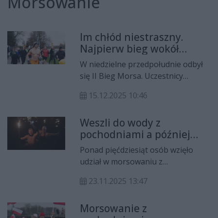
Morsowanie
Im chłód niestraszny.
Najpierw bieg wokół
zalewu, a potem... skok do
W niedzielne przedpołudnie odbył
zalewu!
się II Bieg Morsa. Uczestnicy
pokonali niespełna dwa kilometry w
15.12.2025 10:46
szczytnym celu - by wspomóc
półtorarocznego Dominika, który
Weszli do wody z
walczy ze śmiertelną chorobą,
pochodniami a później
dystrofią mięśniową Duchenne'a.
nadciągnęła prawdziwa
Ponad pięćdziesiąt osób wzięło
zima. Na to czekały
udział w morsowaniu z
Radomskie Morsy!
pochodniami na radomskich
23.11.2025 13:47
Borkach. To wydarzenie miało
miejsce w sobotę 22 listopada.
Morsowanie z
Dzień później nadeszła zima - ku