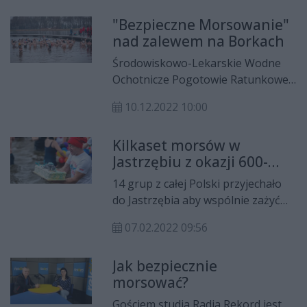
"Bezpieczne Morsowanie"
nad zalewem na Borkach
Środowiskowo-Lekarskie Wodne
Ochotnicze Pogotowie Ratunkowe
zaprasza na niedzielne "Bezpieczne
10.12.2022 10:00
Morsowanie" nad zalewem na
Borkach. Będzie wiele atrakcji m.in.
Kilkaset morsów w
nauka pierwszej pomocy, pokazy
Jastrzębiu z okazji 600-
ratownictwa wodnego i lądowego,
lecia miejscowości
będzie też można skorzystać z
14 grup z całej Polski przyjechało
przenośnej sauny.
do Jastrzębia aby wspólnie zażyć
zimnych kąpieli w zalewie. VI Zlot
07.02.2022 09:56
Morsów był jednym z wydarzeń z
okazji 600-lecia założenia
Jak bezpiecznie
miejscowości.
morsować?
Gościem studia Radia Rekord jest