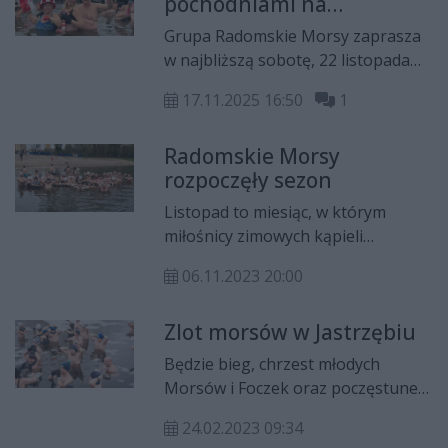
pochodniami na
uciesze pasjonatów kąpieli w
radomskich Borkach.
lodowatej wodzie!
Grupa Radomskie Morsy zaprasza
Śmiałkowie czekają na
w najbliższą sobotę, 22 listopada
mróz!
na Morsowanie z Pochodniami.
17.11.2025 16:50
1
Miłośnicy zimnych kąpieli dopiero
rozkręcają sezon.
Radomskie Morsy
rozpoczęły sezon
Listopad to miesiąc, w którym
miłośnicy zimowych kąpieli
rozpoczynają sezon morsowy.
06.11.2023 20:00
Pierwsze wejście do wody w tym
sezonie mają już za sobą
Zlot morsów w Jastrzębiu
członkowie grupy Radomskie
Morsy, którzy kąpią się w zalewie
Będzie bieg, chrzest młodych
na Borkach.
Morsów i Foczek oraz poczęstunek
- w sobotę, 25 lutego w Jastrzębiu
24.02.2023 09:34
odbędzie się VII Zlot Morsów.