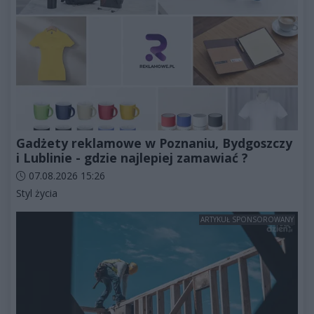
Gadżety reklamowe w Poznaniu, Bydgoszczy
i Lublinie - gdzie najlepiej zamawiać ?
Data dodania artykułu:
07.08.2026 15:26
Kategorie artykułu:
Styl życia
ARTYKUŁ SPONSOROWANY