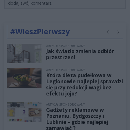
dodaj swój komentarz.
#WieszPierwszy
Poprzednie
Następ
ARTYKUŁ SPONSOROWANY
Jak światło zmienia odbiór
przestrzeni
ARTYKUŁ SPONSOROWANY
Która dieta pudełkowa w
Legionowie najlepiej sprawdzi
się przy redukcji wagi bez
efektu jojo?
ARTYKUŁ SPONSOROWANY
Gadżety reklamowe w
Poznaniu, Bydgoszczy i
Lublinie - gdzie najlepiej
zamawiać ?