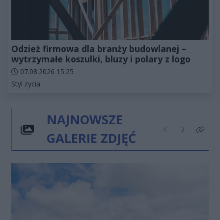
Odzież firmowa dla branży budowlanej –
wytrzymałe koszulki, bluzy i polary z logo
Data dodania artykułu:
07.08.2026 15:25
Kategorie artykułu:
Styl życia
NAJNOWSZE
GALERIE ZDJĘĆ
Poprzednie
Następne
Kliknij