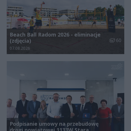
Beach Ball Radom 2026 - eliminacje
Liczba zdj
(zdjęcia)
60
Data dodania galerii:
07.08.2026
Podpisanie umowy na przebudowę
drogi powiatowej 1133W Stara