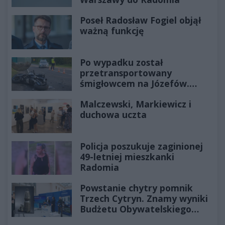
Poseł Radosław Fogiel objął
ważną funkcję
Po wypadku został
przetransportowany
śmigłowcem na Józefów.
Historia mrozi krew w żyłach
Malczewski, Markiewicz i
duchowa uczta
Policja poszukuje zaginionej
49-letniej mieszkanki
Radomia
Powstanie chytry pomnik
Trzech Cytryn. Znamy wyniki
Budżetu Obywatelskiego
2027