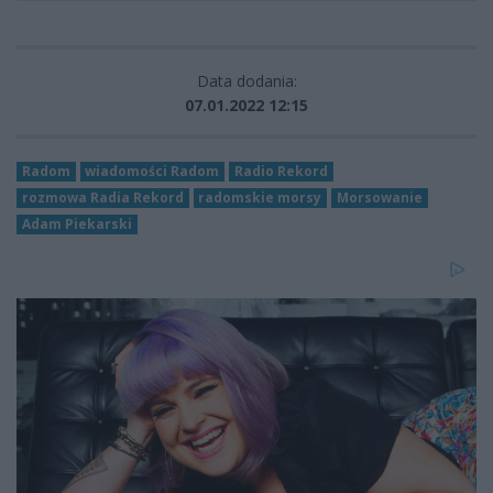
Data dodania:
07.01.2022 12:15
Radom
wiadomości Radom
Radio Rekord
rozmowa Radia Rekord
radomskie morsy
Morsowanie
Adam Piekarski