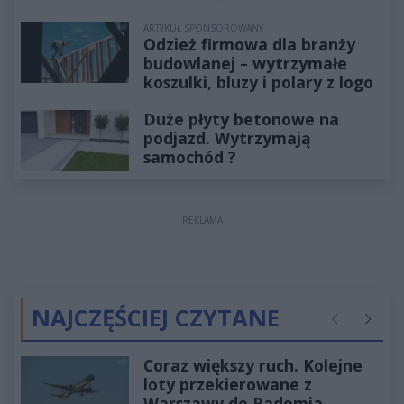
ARTYKUŁ SPONSOROWANY
Odzież firmowa dla branży
budowlanej – wytrzymałe
koszulki, bluzy i polary z logo
Duże płyty betonowe na
podjazd. Wytrzymają
samochód ?
REKLAMA
NAJCZĘŚCIEJ CZYTANE
Poprzednie
Następ
Coraz większy ruch. Kolejne
loty przekierowane z
Warszawy do Radomia