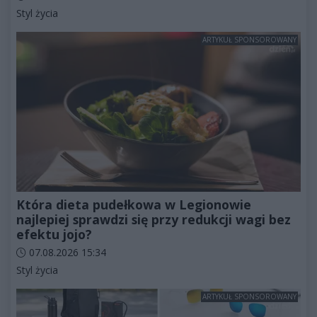
Kategorie artykułu:
Styl życia
ARTYKUŁ SPONSOROWANY
Która dieta pudełkowa w Legionowie
najlepiej sprawdzi się przy redukcji wagi bez
efektu jojo?
Data dodania artykułu:
07.08.2026 15:34
Kategorie artykułu:
Styl życia
ARTYKUŁ SPONSOROWANY