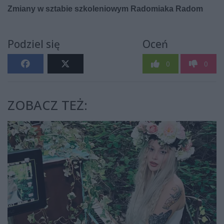
Podziel się
Oceń
0
0
ZOBACZ TEŻ: