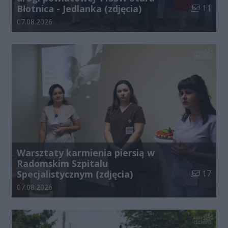
Liczba zdj
Błotnica - Jedlanka (zdjęcia)
11
Data dodania galerii:
07.08.2026
Warsztaty karmienia piersią w
Radomskim Szpitalu
Liczba zdj
Specjalistycznym (zdjęcia)
17
Data dodania galerii:
07.08.2026