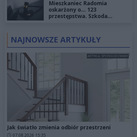
Mieszkaniec Radomia
oskarżony o... 123
przestępstwa. Szkoda
wyceniona na ponad milion
złotych
NAJNOWSZE ARTYKUŁY
ARTYKUŁ SPONSOROWANY
Jak światło zmienia odbiór przestrzeni
Data dodania artykułu:
07.08.2026 15:35