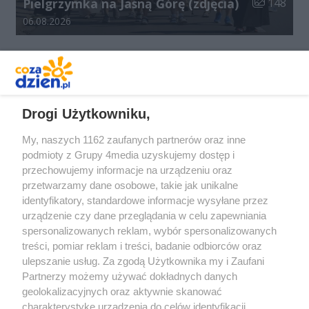
Liczba zdjęć
Pielgrzymka na Jasną Górę (zdjęcia)
148
Data dodania galerii:
06.08.2026
REKLAMA
Drogi Użytkowniku,
My, naszych 1162 zaufanych partnerów oraz inne
podmioty z Grupy 4media uzyskujemy dostęp i
przechowujemy informacje na urządzeniu oraz
przetwarzamy dane osobowe, takie jak unikalne
identyfikatory, standardowe informacje wysyłane przez
urządzenie czy dane przeglądania w celu zapewniania
spersonalizowanych reklam, wybór spersonalizowanych
Redakcja
Reklama
Prywatność
Praca Łódź
treści, pomiar reklam i treści, badanie odbiorców oraz
the:protocol
ulepszanie usług. Za zgodą Użytkownika my i Zaufani
Partnerzy możemy używać dokładnych danych
geolokalizacyjnych oraz aktywnie skanować
charakterystykę urządzenia do celów identyfikacji.