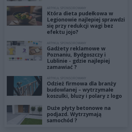
ARTYKUŁ SPONSOROWANY
Która dieta pudełkowa w
Legionowie najlepiej sprawdzi
się przy redukcji wagi bez
efektu jojo?
ARTYKUŁ SPONSOROWANY
Gadżety reklamowe w
Poznaniu, Bydgoszczy i
Lublinie - gdzie najlepiej
zamawiać ?
ARTYKUŁ SPONSOROWANY
Odzież firmowa dla branży
budowlanej – wytrzymałe
koszulki, bluzy i polary z logo
Duże płyty betonowe na
podjazd. Wytrzymają
samochód ?