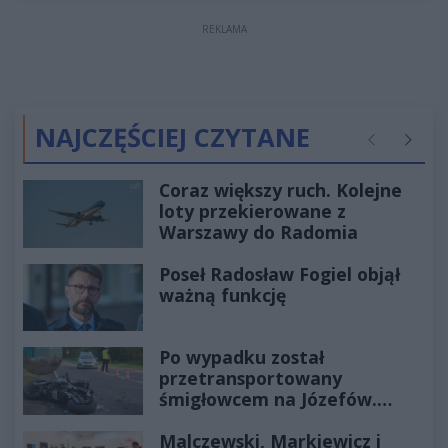
REKLAMA
NAJCZĘŚCIEJ CZYTANE
Poprzednie
Następ
Coraz większy ruch. Kolejne
loty przekierowane z
Warszawy do Radomia
Poseł Radosław Fogiel objął
ważną funkcję
Po wypadku został
przetransportowany
śmigłowcem na Józefów.
Historia mrozi krew w żyłach
Malczewski, Markiewicz i