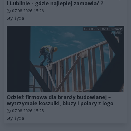
i Lublinie - gdzie najlepiej zamawiać ?
Data dodania artykułu:
07.08.2026 15:26
Kategorie artykułu:
Styl życia
ARTYKUŁ SPONSOROWANY
Odzież firmowa dla branży budowlanej –
wytrzymałe koszulki, bluzy i polary z logo
Data dodania artykułu:
07.08.2026 15:25
Kategorie artykułu:
Styl życia