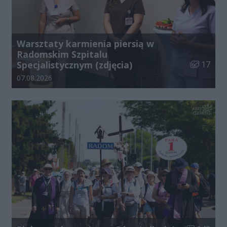
Warsztaty karmienia piersią w
Radomskim Szpitalu
Liczba zdj
Specjalistycznym (zdjęcia)
17
Data dodania galerii:
07.08.2026