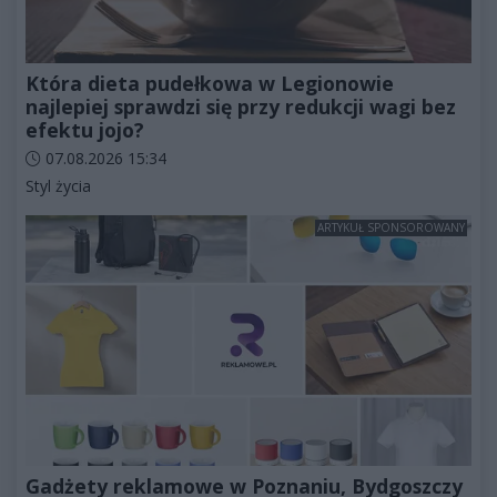
Która dieta pudełkowa w Legionowie
najlepiej sprawdzi się przy redukcji wagi bez
efektu jojo?
Data dodania artykułu:
07.08.2026 15:34
Kategorie artykułu:
Styl życia
ARTYKUŁ SPONSOROWANY
Gadżety reklamowe w Poznaniu, Bydgoszczy