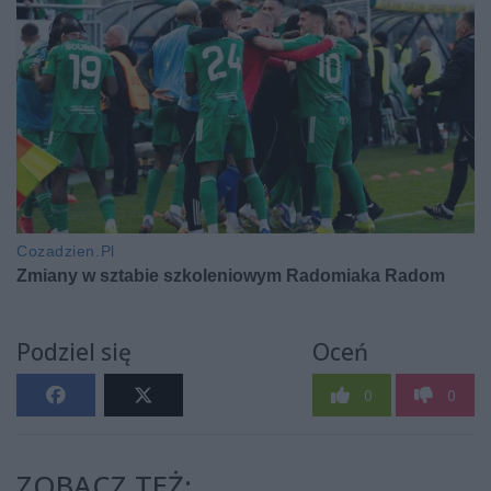
Podziel się
Oceń
0
0
ZOBACZ TEŻ: