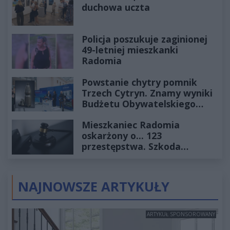
duchowa uczta
Policja poszukuje zaginionej
49-letniej mieszkanki
Radomia
Powstanie chytry pomnik
Trzech Cytryn. Znamy wyniki
Budżetu Obywatelskiego
2027
Mieszkaniec Radomia
oskarżony o... 123
przestępstwa. Szkoda
wyceniona na ponad milion
złotych
NAJNOWSZE ARTYKUŁY
ARTYKUŁ SPONSOROWANY