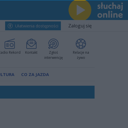
Zaloguj się
Ułatwienia dostępności
Radio Rekord
Kontakt
Zgłoś
Relacje na
interwencję
żywo
ULTURA
CO ZA JAZDA
ów pokazali klasę
rzowi
worzyć nową sportową tradycję"
ruchu