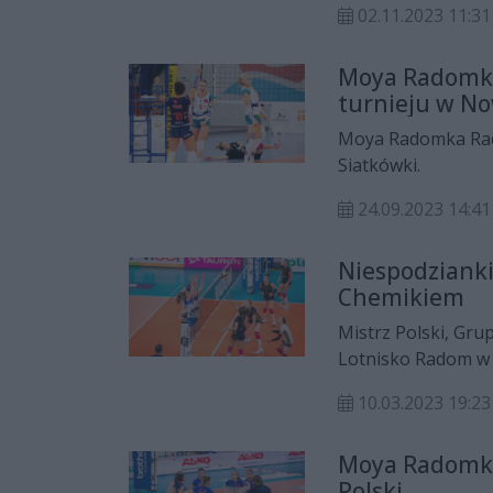
02.11.2023 11:31
Moya Radomka
turnieju w N
Moya Radomka Rado
Siatkówki.
24.09.2023 14:41
Niespodzianki
Chemikiem
Mistrz Polski, Gr
Lotnisko Radom w m
hali Radomskiego 
10.03.2023 19:23
Moya Radomka
Polski