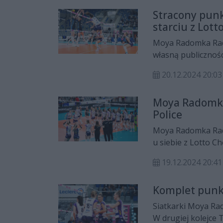
Stracony pu
starciu z Lot
Moya Radomka Rado
własną publicznośc
ostatnie spotkani
20.12.2024 20:03
Moya Radomka
Police
Moya Radomka Radom
u siebie z Lotto C
piąty ligowy trium
19.12.2024 20:41
Komplet punk
Siatkarki Moya Ra
W drugiej kolejce 