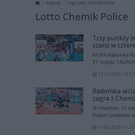
Strona główna
Artykuły
Tag: Lotto Chemik Police
Lotto Chemik Police
Trzy punkty z
szans w czter
MOYA Radomka Rad
21. kolejki TAURO
sezonie i zachował
12.03.2026 19:57
Radomka wciąż
zagra z Chem
W czwartek, 12 m
Radom podejmie wie
Radomianki wciąż m
11.03.2026 11:23