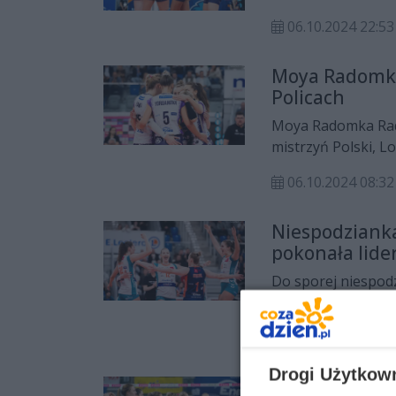
z Lotto Chemikiem 
06.10.2024 22:53
Moya Radomka
Policach
Moya Radomka Rado
mistrzyń Polski, L
06.10.2024 08:32
Niespodziank
pokonała lide
Do sporej niespod
pokonała lidera ta
breaku! Świetny de
21.01.2024 22:57
Jakub Głuszak.
Drogi Użytkow
Moya Radomka 