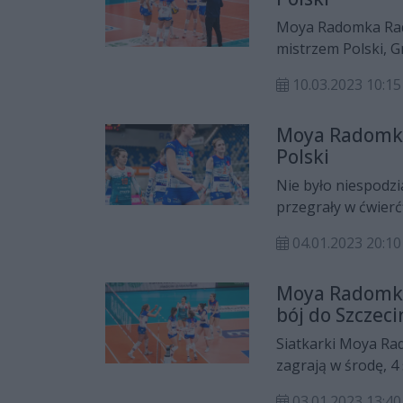
Moya Radomka Rado
mistrzem Polski, G
10.03.2023 10:15
Moya Radomka
Polski
Nie było niespodz
przegrały w ćwierć
Chemikiem Police 0:
04.01.2023 20:10
Moya Radomka
bój do Szczeci
Siatkarki Moya Ra
zagrają w środę, 4
Police.
03.01.2023 13:40