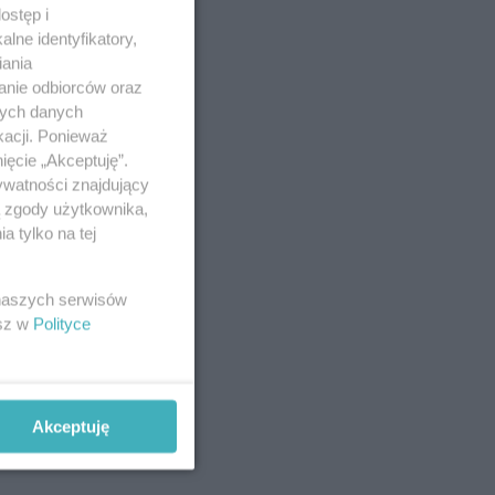
ostęp i
lne identyfikatory,
iania
anie odbiorców oraz
nych danych
kacji. Ponieważ
ięcie „Akceptuję”.
ywatności znajdujący
ą zgody użytkownika,
 tylko na tej
 naszych serwisów
esz w
Polityce
Akceptuję