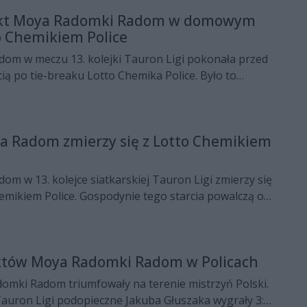
nkt Moya Radomki Radom w domowym
to Chemikiem Police
m w meczu 13. kolejki Tauron Ligi pokonała przed
ią po tie-breaku Lotto Chemika Police. Było to
e podopiecznych Jakuba Głuszaka w 2024 roku.
 Radom zmierzy się z Lotto Chemikiem
 w 13. kolejce siatkarskiej Tauron Ligi zmierzy się
hemikiem Police. Gospodynie tego starcia powalczą o
f w tym sezonie.
tów Moya Radomki Radom w Policach
domki Radom triumfowały na terenie mistrzyń Polski.
Tauron Ligi podopieczne Jakuba Głuszaka wygrały 3:1