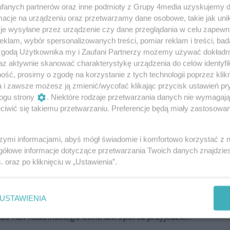
 z nowym trenerem
fanych partnerów oraz inne podmioty z Grupy 4media uzyskujemy d
cje na urządzeniu oraz przetwarzamy dane osobowe, takie jak unika
m jedzie do lidera z Polic. Już z nowym pierwszym
je wysyłane przez urządzenie czy dane przeglądania w celu zapewn
kubem Głuszakiem.
klam, wybór spersonalizowanych treści, pomiar reklam i treści, bad
 zgodą Użytkownika my i Zaufani Partnerzy możemy używać dokład
az aktywnie skanować charakterystykę urządzenia do celów identyfi
ść, prosimy o zgodę na korzystanie z tych technologii poprzez klikn
 Radom nie dała rady Grupie Azoty
a i zawsze możesz ją zmienić/wycofać klikając przycisk ustawień pr
lice
ogu strony
. Niektóre rodzaje przetwarzania danych nie wymagaj
iwić się takiemu przetwarzaniu. Preferencje będą miały zastosowania
m przegrała w piątej kolejce Tauron Ligi z Grupą
lice 0:3. Rywalki w tym sezonie ligowym nie
eta.
szymi informacjami, abyś mógł świadomie i komfortowo korzystać z
gółowe informacje dotyczące przetwarzania Twoich danych znajdzi
s
. oraz po kliknięciu w „Ustawienia”.
gający rywal Moya Radomki Radom.
Grupa Azoty Chemik Police
USTAWIENIA
 Moya Radomki Radom kolejny rywal z czołówki. W
a do hali Radomskiego Centrum Sportu przyjedzie
k Police.