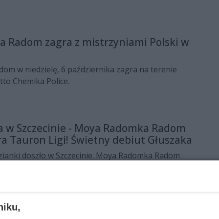
Police.
 Radom zagra z mistrzyniami Polski w
m w niedzielę, 6 października zagra na terenie
otto Chemika Police.
a w Szczecinie - Moya Radomka Radom
ra Tauron Ligi! Świetny debiut Głuszaka
zianki doszło w Szczecinie. Moya Radomka Radom
beli Tauron Ligi, Grupę Azoty Chemika Police po tie-
biut w roli szkoleniowca radomskiej ekipy zaliczył
niku,
Radom jedzie do Polic na mecz z