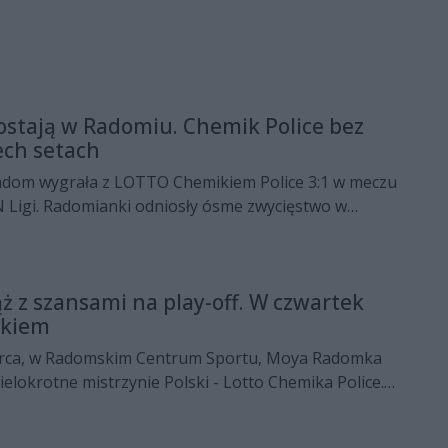
ostają w Radomiu. Chemik Police bez
ech setach
om wygrała z LOTTO Chemikiem Police 3:1 w meczu
N Ligi. Radomianki odniosły ósme zwycięstwo w
y szanse na awans do fazy play-off.
 z szansami na play-off. W czwartek
ikiem
arca, w Radomskim Centrum Sportu, Moya Radomka
lokrotne mistrzynie Polski - Lotto Chemika Police.
ają jeszcze szanse na awans do fazy play-off.