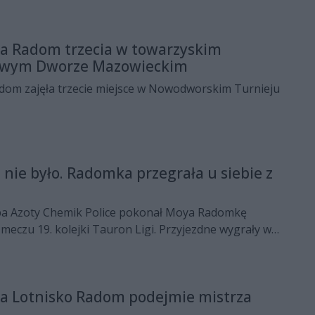
 Radom trzecia w towarzyskim
owym Dworze Mazowieckim
m zajęła trzecie miejsce w Nowodworskim Turnieju
 nie było. Radomka przegrała u siebie z
upa Azoty Chemik Police pokonał Moya Radomkę
eczu 19. kolejki Tauron Ligi. Przyjezdne wygrały w
Centrum Sportu 3:1.
 Lotnisko Radom podejmie mistrza