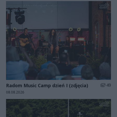
Liczba zd
Radom Music Camp dzień I (zdjęcia)
49
Data dodania galerii:
08.08.2026