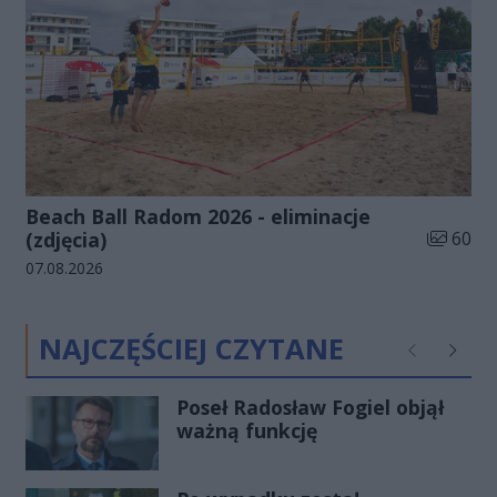
Beach Ball Radom 2026 - eliminacje
Liczba zd
(zdjęcia)
60
Data dodania galerii:
07.08.2026
NAJCZĘŚCIEJ CZYTANE
Poprzednie
Następ
Poseł Radosław Fogiel objął
ważną funkcję