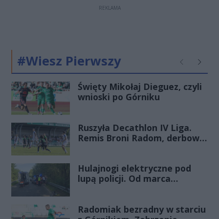
REKLAMA
#Wiesz Pierwszy
Poprzednie
Następ
Święty Mikołaj Dieguez, czyli
wnioski po Górniku
Ruszyła Decathlon IV Liga.
Remis Broni Radom, derbowa
wygrana Energii Kozienice
Hulajnogi elektryczne pod
lupą policji. Od marca
odnotowano już 28 zdarzeń
Radomiak bezradny w starciu