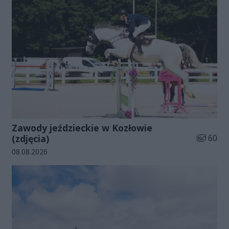
Zawody jeździeckie w Kozłowie
Liczba zd
(zdjęcia)
60
Data dodania galerii:
08.08.2026