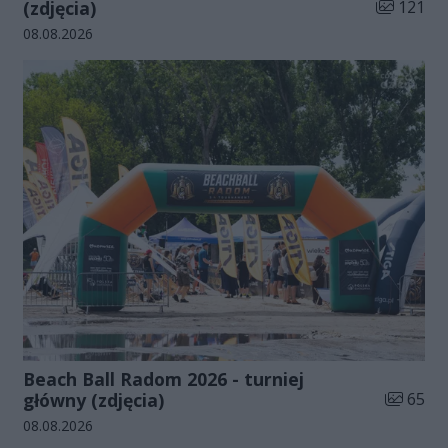
Liczba zdj
(zdjęcia)
121
Data dodania galerii:
08.08.2026
Beach Ball Radom 2026 - turniej
Liczba zd
główny (zdjęcia)
65
Data dodania galerii:
08.08.2026