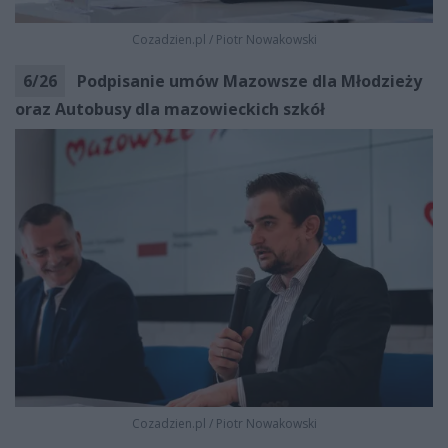
Cozadzien.pl
/
Piotr Nowakowski
6
/
26
Podpisanie umów Mazowsze dla Młodzieży
oraz Autobusy dla mazowieckich szkół
Cozadzien.pl
/
Piotr Nowakowski