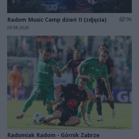
Liczba zd
Radom Music Camp dzień II (zdjęcia)
96
Data dodania galerii:
09.08.2026
Radomiak Radom - Górnik Zabrze