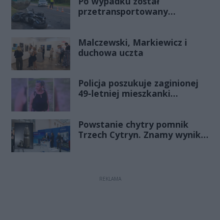
Po wypadku został
przetransportowany
śmigłowcem na Józefów.
Historia mrozi krew w żyłach
Malczewski, Markiewicz i
duchowa uczta
Policja poszukuje zaginionej
49-letniej mieszkanki
Radomia
Powstanie chytry pomnik
Trzech Cytryn. Znamy wyniki
Budżetu Obywatelskiego
2027
REKLAMA