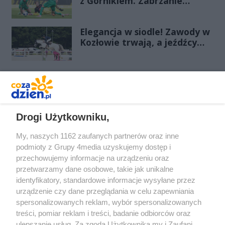
z Górnikiem. Zabrzanie
zdominowali Zielonych i
pewnie wygrali przy Struga
Elegancja w siodle! Zawody w
Kozłowie trwają, a jeźdźcy
zachwycają swoim strojem
REKLAMA
Drogi Użytkowniku,
My, naszych 1162 zaufanych partnerów oraz inne
podmioty z Grupy 4media uzyskujemy dostęp i
przechowujemy informacje na urządzeniu oraz
przetwarzamy dane osobowe, takie jak unikalne
identyfikatory, standardowe informacje wysyłane przez
urządzenie czy dane przeglądania w celu zapewniania
spersonalizowanych reklam, wybór spersonalizowanych
Redakcja
Reklama
Prywatność
Praca Łódź
treści, pomiar reklam i treści, badanie odbiorców oraz
the:protocol
ulepszanie usług. Za zgodą Użytkownika my i Zaufani