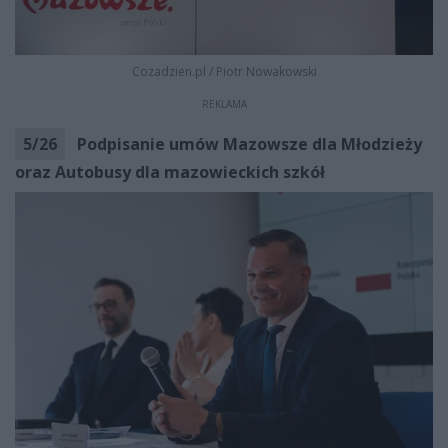
Cozadzien.pl
/
Piotr Nowakowski
REKLAMA
5
/
26
Podpisanie umów Mazowsze dla Młodzieży
oraz Autobusy dla mazowieckich szkół