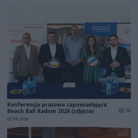
Konferencja prasowa zapowiadająca
Liczba zd
Beach Ball Radom 2026 (zdjęcia)
18
Data dodania galerii:
05.08.2026