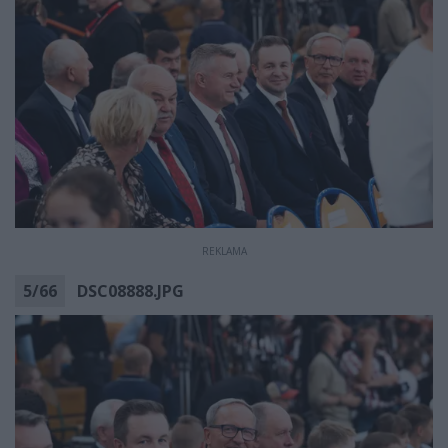
REKLAMA
5
/
66
DSC08888.JPG