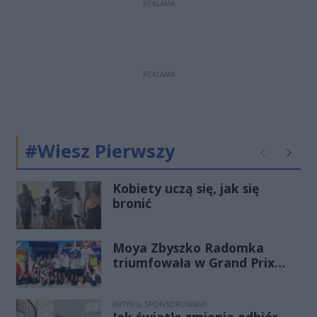
REKLAMA
REKLAMA
#Wiesz Pierwszy
Poprzednie
Następ
Kobiety uczą się, jak się
bronić
Moya Zbyszko Radomka
triumfowała w Grand Prix
PGE. Radomianki
bezkonkurencyjne w Ustce!
ARTYKUŁ SPONSOROWANY