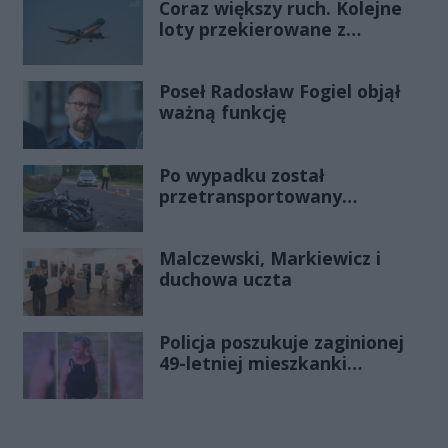
Coraz większy ruch. Kolejne
loty przekierowane z
Warszawy do Radomia
Poseł Radosław Fogiel objął
ważną funkcję
Po wypadku został
przetransportowany
śmigłowcem na Józefów.
Historia mrozi krew w żyłach
Malczewski, Markiewicz i
duchowa uczta
Policja poszukuje zaginionej
49-letniej mieszkanki
Radomia