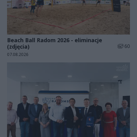
Beach Ball Radom 2026 - eliminacje
Liczba zd
(zdjęcia)
60
Data dodania galerii:
07.08.2026