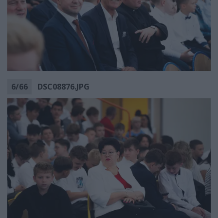
6
/
66
DSC08876.JPG