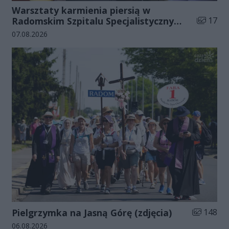
Warsztaty karmienia piersią w
Liczba zd
Radomskim Szpitalu Specjalistycznym
17
(zdjęcia)
Data dodania galerii:
07.08.2026
Liczba zdj
Pielgrzymka na Jasną Górę (zdjęcia)
148
Data dodania galerii:
06.08.2026