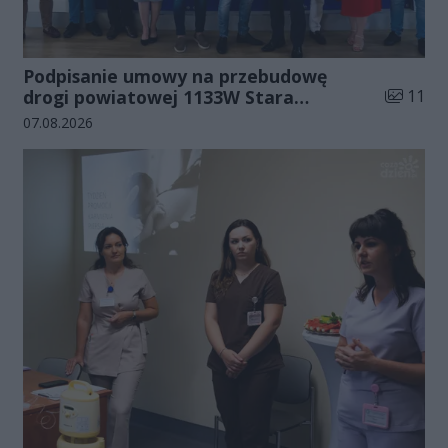
Podpisanie umowy na przebudowę
Liczba zd
drogi powiatowej 1133W Stara
11
Błotnica - Jedlanka (zdjęcia)
Data dodania galerii:
07.08.2026