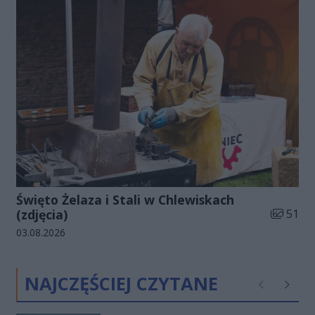
Święto Żelaza i Stali w Chlewiskach
Liczba zd
(zdjęcia)
51
Data dodania galerii:
03.08.2026
NAJCZĘŚCIEJ CZYTANE
Poprzednie
Następ