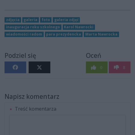
zdjęcia
galeria
foto
galeria zdjęć
inauguracja roku szkolnego
Karol Nawrocki
wiadomości radom
para prezydencka
Marta Nawrocka
Podziel się
Oceń
0
8
Napisz komentarz
Treść komentarza