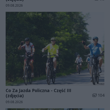
Data dodania galerii:
09.08.2026
Co Za Jazda Policzna - Część III
Liczba zdj
(zdjęcia)
104
Data dodania galerii:
09.08.2026