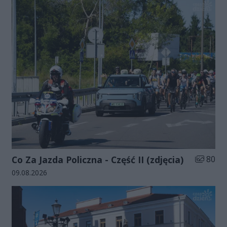
Liczba zd
Co Za Jazda Policzna - Część II (zdjęcia)
80
Data dodania galerii:
09.08.2026