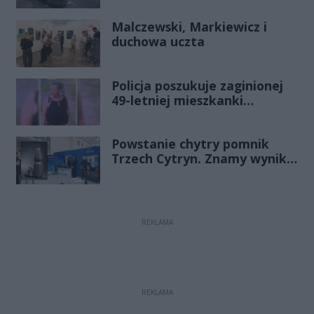
Historia mrozi krew w żyłach
Malczewski, Markiewicz i
duchowa uczta
Policja poszukuje zaginionej
49-letniej mieszkanki
Radomia
Powstanie chytry pomnik
Trzech Cytryn. Znamy wyniki
Budżetu Obywatelskiego
2027
REKLAMA
REKLAMA