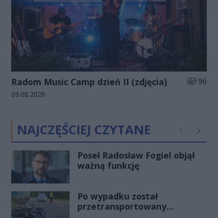
Liczba zd
Radom Music Camp dzień II (zdjęcia)
96
Data dodania galerii:
09.08.2026
NAJCZĘŚCIEJ CZYTANE
Poprzednie
Następ
Poseł Radosław Fogiel objął
ważną funkcję
Po wypadku został
przetransportowany
śmigłowcem na Józefów.