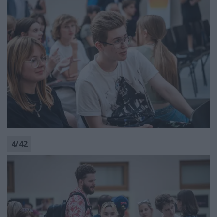
4
/
42