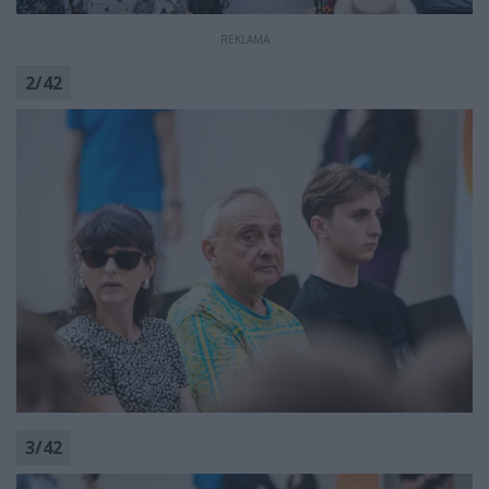
REKLAMA
2
/
42
3
/
42