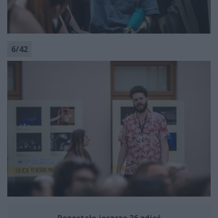
6
/
42
Pozostało jeszcze 36 zdjęć