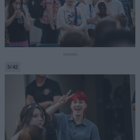
REKLAMA
5
/
42