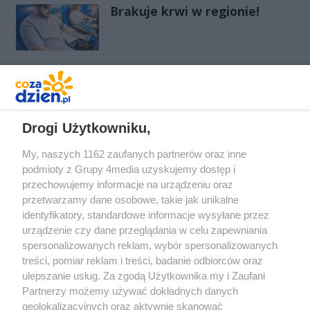
Brakuje krwi w regionie!
REKLAMA
Drogi Użytkowniku,
My, naszych 1162 zaufanych partnerów oraz inne
podmioty z Grupy 4media uzyskujemy dostęp i
przechowujemy informacje na urządzeniu oraz
przetwarzamy dane osobowe, takie jak unikalne
identyfikatory, standardowe informacje wysyłane przez
urządzenie czy dane przeglądania w celu zapewniania
spersonalizowanych reklam, wybór spersonalizowanych
Redakcja
Reklama
Prywatność
Praca Łódź
treści, pomiar reklam i treści, badanie odbiorców oraz
the:protocol
ulepszanie usług. Za zgodą Użytkownika my i Zaufani
Partnerzy możemy używać dokładnych danych
geolokalizacyjnych oraz aktywnie skanować