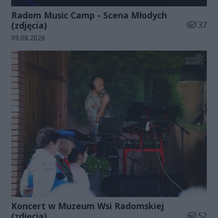
Radom Music Camp - Scena Młodych
Liczba zd
(zdjęcia)
37
Data dodania galerii:
09.08.2026
Koncert w Muzeum Wsi Radomskiej
Liczba zd
(zdjęcia)
52