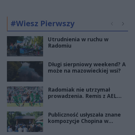
#Wiesz Pierwszy
Poprzednie
Następ
Utrudnienia w ruchu w
Radomiu
Długi sierpniowy weekend? A
może na mazowieckiej wsi?
Radomiak nie utrzymał
prowadzenia. Remis z AEL
Limassol
Publiczność usłyszała znane
kompozycje Chopina w
zupełnie nowej odsłonie