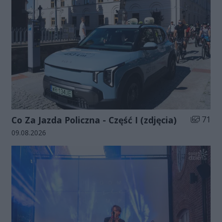
Liczba zd
Co Za Jazda Policzna - Część I (zdjęcia)
71
Data dodania galerii:
09.08.2026