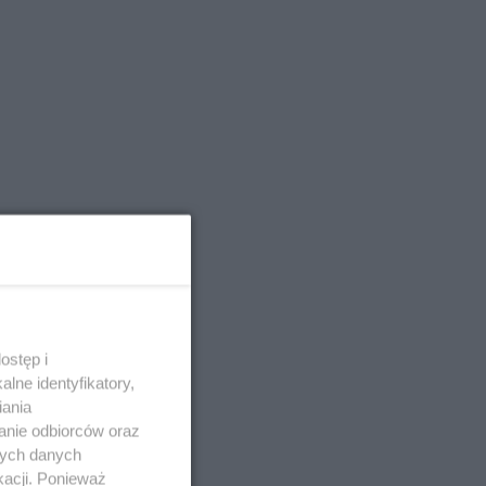
ostęp i
lne identyfikatory,
iania
anie odbiorców oraz
nych danych
kacji. Ponieważ