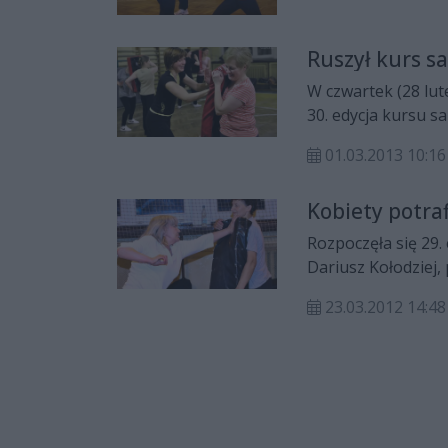
Ruszył kurs s
W czwartek (28 lu
30. edycja kursu s
się około 50 pań.
01.03.2013 10:16
Kobiety potraf
Rozpoczęła się 29.
Dariusz Kołodziej,
Polska w jednej os
23.03.2012 14:48
Stowarzyszeniem „