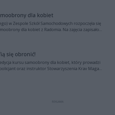
amoobrony dla kobiet
tego) w Zespole Szkół Samochodowych rozpoczęła się
amoobrony dla kobiet z Radomia. Na zajęcia zapisało
ią się obronić!
 edycja kursu samoobrony dla kobiet, który prowadzi
 policjant oraz instruktor Stowarzyszenia Krav Maga
obie. Projekt jest realizowany wspólnie ze
Bezpieczne Miasto”.
REKLAMA