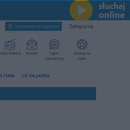
Zaloguj się
Ułatwienia dostępności
Radio Rekord
Kontakt
Zgłoś
Relacje na
interwencję
żywo
ULTURA
CO ZA JAZDA
ów pokazali klasę
rzowi
worzyć nową sportową tradycję"
ruchu