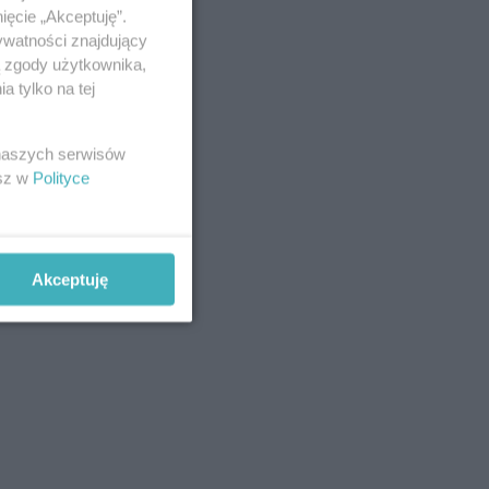
ięcie „Akceptuję”.
ywatności znajdujący
ą zgody użytkownika,
 tylko na tej
 naszych serwisów
esz w
Polityce
Akceptuję