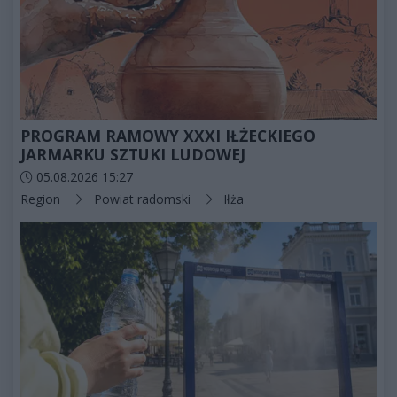
PROGRAM RAMOWY XXXI IŁŻECKIEGO
JARMARKU SZTUKI LUDOWEJ
Data dodania artykułu:
05.08.2026 15:27
Kategorie artykułu:
Region
Powiat radomski
Iłża