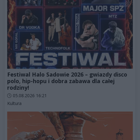
Festiwal Halo Sadowie 2026 – gwiazdy disco
polo, hip-hopu i dobra zabawa dla całej
rodziny!
Data dodania artykułu:
05.08.2026 16:21
Kategorie artykułu:
Kultura