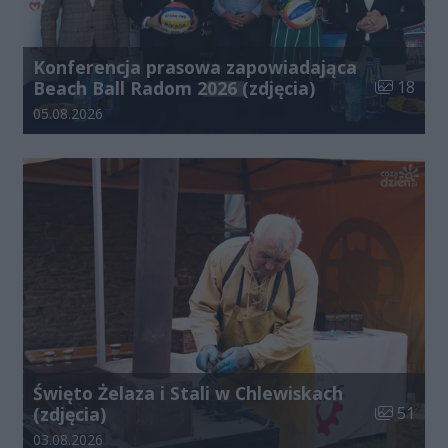
Konferencja prasowa zapowiadająca
Liczba zdj
Beach Ball Radom 2026 (zdjęcia)
18
Data dodania galerii:
05.08.2026
Święto Żelaza i Stali w Chlewiskach
Liczba zdj
(zdjęcia)
51
Data dodania galerii:
03.08.2026