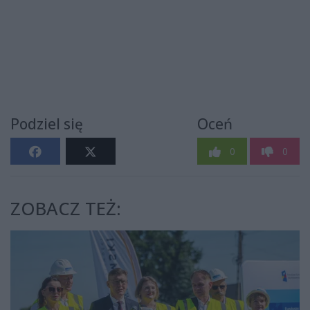
Podziel się
Oceń
0
0
ZOBACZ TEŻ: