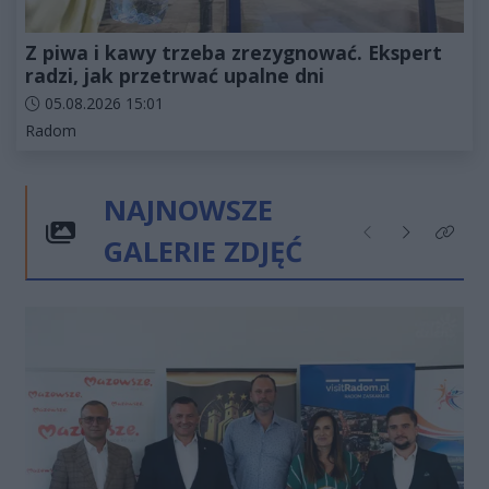
Z piwa i kawy trzeba zrezygnować. Ekspert
radzi, jak przetrwać upalne dni
Data dodania artykułu:
05.08.2026 15:01
Kategorie artykułu:
Radom
NAJNOWSZE
GALERIE ZDJĘĆ
Poprzednie
Następne
Kliknij