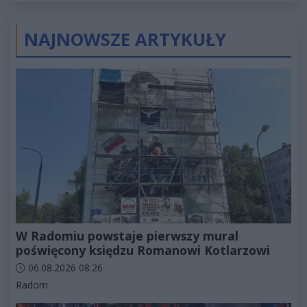
2027
NAJNOWSZE ARTYKUŁY
W Radomiu powstaje pierwszy mural
poświęcony księdzu Romanowi Kotlarzowi
Data dodania artykułu:
06.08.2026 08:26
Kategorie artykułu:
Radom