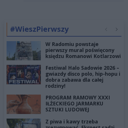
#WieszPierwszy
Poprzednie
Następ
W Radomiu powstaje
pierwszy mural poświęcony
księdzu Romanowi Kotlarzowi
Festiwal Halo Sadowie 2026 –
gwiazdy disco polo, hip-hopu i
dobra zabawa dla całej
rodziny!
PROGRAM RAMOWY XXXI
IŁŻECKIEGO JARMARKU
SZTUKI LUDOWEJ
Z piwa i kawy trzeba
zrezygnować. Ekspert radzi,