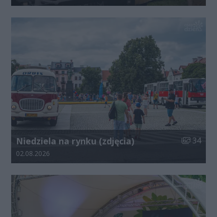
Liczba zdj
Niedziela na rynku (zdjęcia)
34
Data dodania galerii:
02.08.2026