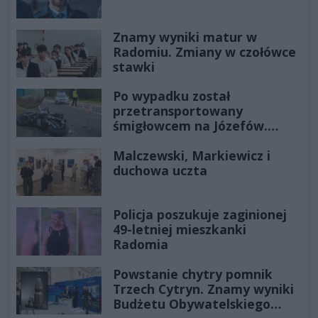
Znamy wyniki matur w
Radomiu. Zmiany w czołówce
stawki
Po wypadku został
przetransportowany
śmigłowcem na Józefów.
Historia mrozi krew w żyłach
Malczewski, Markiewicz i
duchowa uczta
Policja poszukuje zaginionej
49-letniej mieszkanki
Radomia
Powstanie chytry pomnik
Trzech Cytryn. Znamy wyniki
Budżetu Obywatelskiego