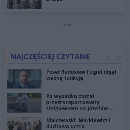
REKLAMA
NAJCZĘŚCIEJ CZYTANE
Poprzednie
Następ
Poseł Radosław Fogiel objął
ważną funkcję
Po wypadku został
przetransportowany
śmigłowcem na Józefów.
Historia mrozi krew w żyłach
Malczewski, Markiewicz i
duchowa uczta