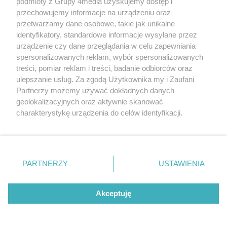
podmioty z Grupy 4media uzyskujemy dostęp i
przechowujemy informacje na urządzeniu oraz
przetwarzamy dane osobowe, takie jak unikalne
identyfikatory, standardowe informacje wysyłane przez
urządzenie czy dane przeglądania w celu zapewniania
spersonalizowanych reklam, wybór spersonalizowanych
treści, pomiar reklam i treści, badanie odbiorców oraz
ulepszanie usług. Za zgodą Użytkownika my i Zaufani
Partnerzy możemy używać dokładnych danych
geolokalizacyjnych oraz aktywnie skanować
charakterystykę urządzenia do celów identyfikacji.
Ponieważ cenimy Twoją prywatność, prosimy o zgodę na
Co łączy Chopina, jazz i wiejską muzykę?
korzystanie z tych technologii poprzez kliknięcie
Data dodania artykułu:
08.08.2026 13:00
„Akceptuję”. Zgoda jest dobrowolna i zawsze możesz ją
Kategorie artykułu:
Radom
zmienić/wycofać klikając przycisk ustawień prywatności
PARTNERZY
USTAWIENIA
znajdujący się w lewym dolnym rogu strony
. Niektóre
rodzaje przetwarzania danych nie wymagają zgody
użytkownika, ale masz prawo sprzeciwić się takiemu
Akceptuję
przetwarzaniu. Preferencje będą miały zastosowania tylko
na tej witrynie.