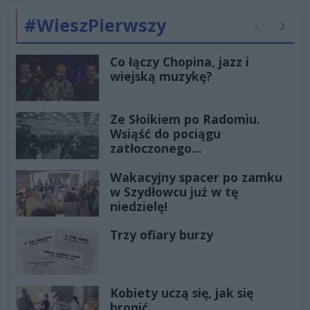
#WieszPierwszy
Poprzednie
Następ
Co łączy Chopina, jazz i
wiejską muzykę?
Ze Słoikiem po Radomiu.
Wsiąść do pociągu
zatłoczonego...
Wakacyjny spacer po zamku
w Szydłowcu już w tę
niedzielę!
Trzy ofiary burzy
Kobiety uczą się, jak się
bronić