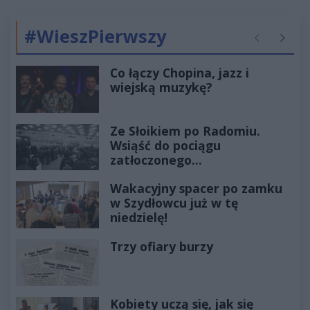
#WieszPierwszy
Poprzednie
Następ
Co łączy Chopina, jazz i
wiejską muzykę?
Ze Słoikiem po Radomiu.
Wsiąść do pociągu
zatłoczonego...
Wakacyjny spacer po zamku
w Szydłowcu już w tę
niedzielę!
Trzy ofiary burzy
Kobiety uczą się, jak się