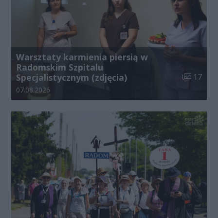
Warsztaty karmienia piersią w
Radomskim Szpitalu
Liczba zdj
Specjalistycznym (zdjęcia)
17
Data dodania galerii:
07.08.2026