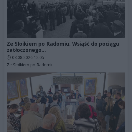
Ze Słoikiem po Radomiu. Wsiąść do pociągu
zatłoczonego...
Data dodania artykułu:
08.08.2026 12:05
Kategorie artykułu:
Ze Słoikiem po Radomiu