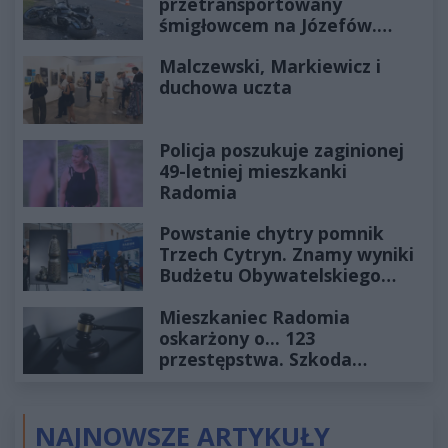
przetransportowany
śmigłowcem na Józefów.
Historia mrozi krew w żyłach
Malczewski, Markiewicz i
duchowa uczta
Policja poszukuje zaginionej
49-letniej mieszkanki
Radomia
Powstanie chytry pomnik
Trzech Cytryn. Znamy wyniki
Budżetu Obywatelskiego
2027
Mieszkaniec Radomia
oskarżony o... 123
przestępstwa. Szkoda
wyceniona na ponad milion
złotych
NAJNOWSZE ARTYKUŁY