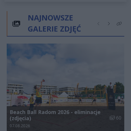
NAJNOWSZE
GALERIE ZDJĘĆ
Poprzednie
Następne
Kliknij
Beach Ball Radom 2026 - eliminacje
Liczba zdj
(zdjęcia)
60
Data dodania galerii:
07.08.2026