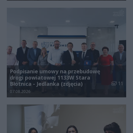
Podpisanie umowy na przebudowę
drogi powiatowej 1133W Stara
Liczba zdj
Błotnica - Jedlanka (zdjęcia)
11
Data dodania galerii:
07.08.2026