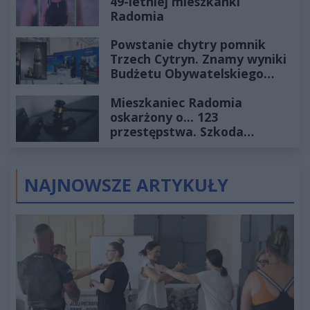
49-letniej mieszkanki
Radomia
Powstanie chytry pomnik
Trzech Cytryn. Znamy wyniki
Budżetu Obywatelskiego
2027
Mieszkaniec Radomia
oskarżony o... 123
przestępstwa. Szkoda
wyceniona na ponad milion
złotych
NAJNOWSZE ARTYKUŁY