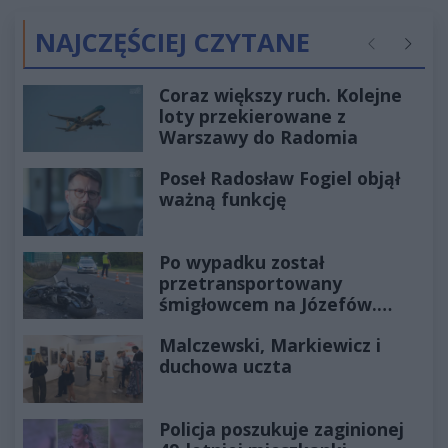
NAJCZĘŚCIEJ CZYTANE
Poprzednie
Następ
Coraz większy ruch. Kolejne
loty przekierowane z
Warszawy do Radomia
Poseł Radosław Fogiel objął
ważną funkcję
Po wypadku został
przetransportowany
śmigłowcem na Józefów.
Historia mrozi krew w żyłach
Malczewski, Markiewicz i
duchowa uczta
Policja poszukuje zaginionej