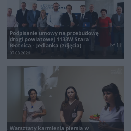
Podpisanie umowy na przebudowę
drogi powiatowej 1133W Stara
Liczba zdj
Błotnica - Jedlanka (zdjęcia)
11
Data dodania galerii:
07.08.2026
Warsztaty karmienia piersią w