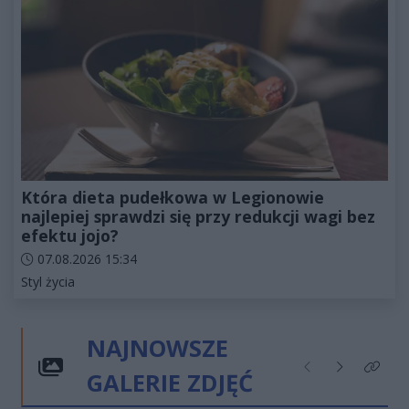
Która dieta pudełkowa w Legionowie
najlepiej sprawdzi się przy redukcji wagi bez
efektu jojo?
Data dodania artykułu:
07.08.2026 15:34
Kategorie artykułu:
Styl życia
NAJNOWSZE
GALERIE ZDJĘĆ
Poprzednie
Następne
Kliknij