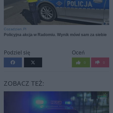
Podziel się
Oceń
0
0
ZOBACZ TEŻ: