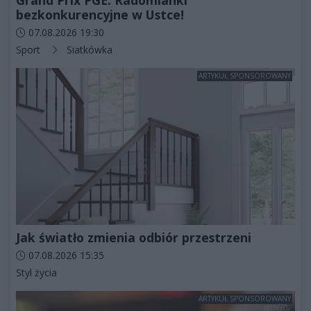
Grand Prix PGE. Radomianki
bezkonkurencyjne w Ustce!
Data dodania artykułu:
07.08.2026 19:30
Kategorie artykułu:
Sport
Siatkówka
ARTYKUŁ SPONSOROWANY
Jak światło zmienia odbiór przestrzeni
Data dodania artykułu:
07.08.2026 15:35
Kategorie artykułu:
Styl życia
ARTYKUŁ SPONSOROWANY