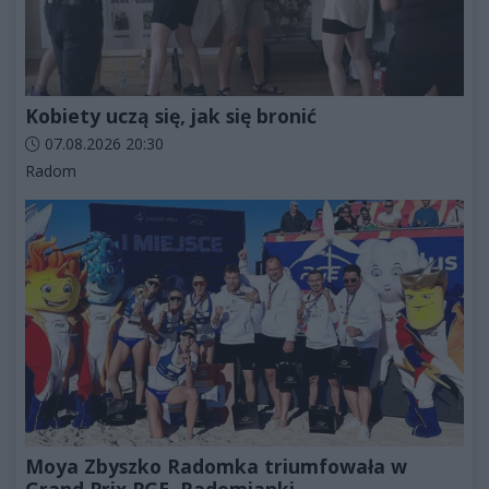
Kobiety uczą się, jak się bronić
Data dodania artykułu:
07.08.2026 20:30
Kategorie artykułu:
Radom
Moya Zbyszko Radomka triumfowała w