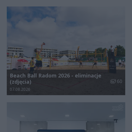
Beach Ball Radom 2026 - eliminacje
Liczba zdj
(zdjęcia)
60
Data dodania galerii:
07.08.2026