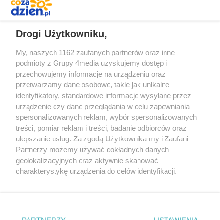
REKLAMA
Drogi Użytkowniku,
My, naszych 1162 zaufanych partnerów oraz inne
podmioty z Grupy 4media uzyskujemy dostęp i
przechowujemy informacje na urządzeniu oraz
przetwarzamy dane osobowe, takie jak unikalne
identyfikatory, standardowe informacje wysyłane przez
urządzenie czy dane przeglądania w celu zapewniania
spersonalizowanych reklam, wybór spersonalizowanych
Redakcja
Reklama
Prywatność
Praca Łódź
treści, pomiar reklam i treści, badanie odbiorców oraz
the:protocol
ulepszanie usług. Za zgodą Użytkownika my i Zaufani
Partnerzy możemy używać dokładnych danych
geolokalizacyjnych oraz aktywnie skanować
charakterystykę urządzenia do celów identyfikacji.
Ponieważ cenimy Twoją prywatność, prosimy o zgodę na
Szukaj
korzystanie z tych technologii poprzez kliknięcie
„Akceptuję”. Zgoda jest dobrowolna i zawsze możesz ją
zmienić/wycofać klikając przycisk ustawień prywatności
Facebook.com
Youtube.com
PARTNERZY
USTAWIENIA