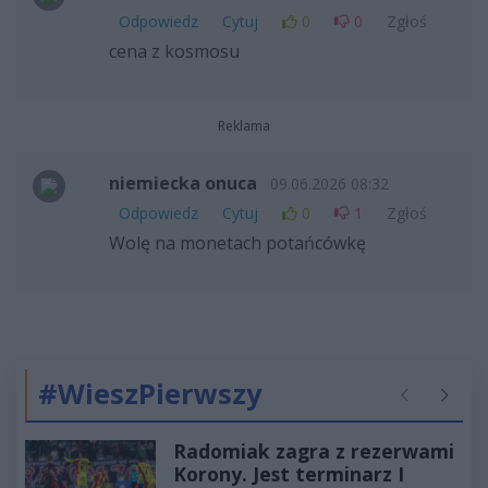
Odpowiedz
Cytuj
0
0
Zgłoś
cena z kosmosu
Reklama
niemiecka onuca
09.06.2026 08:32
Odpowiedz
Cytuj
0
1
Zgłoś
Wolę na monetach potańcówkę
#WieszPierwszy
Poprzednie
Następ
Radomiak zagra z rezerwami
Korony. Jest terminarz I