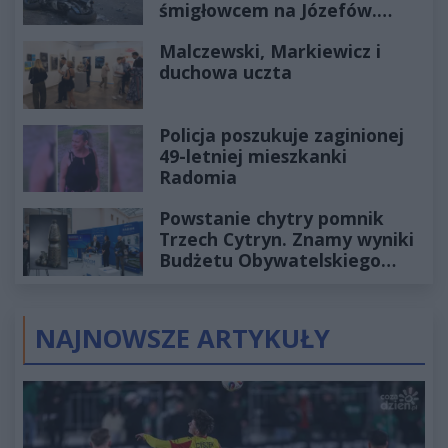
śmigłowcem na Józefów.
Historia mrozi krew w żyłach
Malczewski, Markiewicz i
duchowa uczta
Policja poszukuje zaginionej
49-letniej mieszkanki
Radomia
Powstanie chytry pomnik
Trzech Cytryn. Znamy wyniki
Budżetu Obywatelskiego
2027
NAJNOWSZE ARTYKUŁY