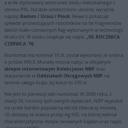
a w tle stylizowany wizerunek bloku mieszkalnego z
okresu PRL. Na dole umieszczono ukośne, wyraźne
napisy:
Radom / Ursus / Płock
. Rewers pokazuje
sylwetki protestujących robotników na tle fragmentów
dwóch biało-czerwonych flag wykonanych w technologii
druku UV. W otoku znajduje się napis:
„50. ROCZNICA
CZERWCA '76.
Numizmat ma nominał 10 zł, został wykonany ze srebra
o próbie 999,9. Monetę można nabyć w oficjalnym
sklepie internetowym Kolekcjoner NBP
oraz
stacjonarnie w
Oddziałach Okręgowych NBP
na
terenie całego kraju. Jej koszt to 370 zł.
Nie jest to pierwszy taki numizmat. W 2006 roku, z
okazji 30. rocznicy tych samych wydarzeń, NBP wypuścił
na rynek bardzo popularną wśród zbieraczy monetę
10-złotową ze srebra próby Ag 925, na której widniał
charakterystyczny motyw zerwanych kajdan oraz napis