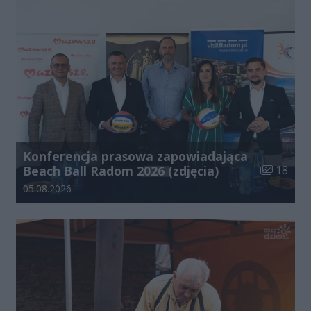
Konferencja prasowa zapowiadająca
Liczba zdj
Beach Ball Radom 2026 (zdjęcia)
18
Data dodania galerii:
05.08.2026