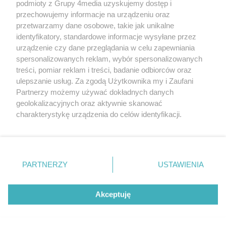
podmioty z Grupy 4media uzyskujemy dostęp i
przechowujemy informacje na urządzeniu oraz
przetwarzamy dane osobowe, takie jak unikalne
identyfikatory, standardowe informacje wysyłane przez
urządzenie czy dane przeglądania w celu zapewniania
spersonalizowanych reklam, wybór spersonalizowanych
Redakcja
Reklama
Prywatność
Praca Łódź
treści, pomiar reklam i treści, badanie odbiorców oraz
the:protocol
ulepszanie usług. Za zgodą Użytkownika my i Zaufani
Partnerzy możemy używać dokładnych danych
geolokalizacyjnych oraz aktywnie skanować
charakterystykę urządzenia do celów identyfikacji.
Ponieważ cenimy Twoją prywatność, prosimy o zgodę na
Szukaj
korzystanie z tych technologii poprzez kliknięcie
„Akceptuję”. Zgoda jest dobrowolna i zawsze możesz ją
zmienić/wycofać klikając przycisk ustawień prywatności
Facebook.com
Youtube.com
PARTNERZY
USTAWIENIA
znajdujący się w lewym dolnym rogu strony
. Niektóre
rodzaje przetwarzania danych nie wymagają zgody
użytkownika, ale masz prawo sprzeciwić się takiemu
Akceptuję
przetwarzaniu. Preferencje będą miały zastosowania tylko
na tej witrynie.
CMS portalu
przygotowany przez