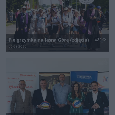
Liczba zdjęć
Pielgrzymka na Jasną Górę (zdjęcia)
148
Data dodania galerii:
06.08.2026