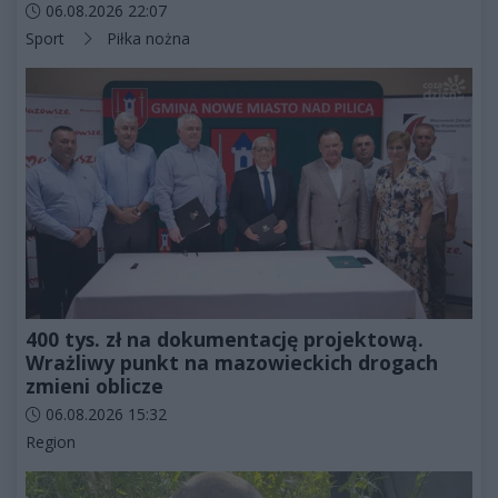
Data dodania artykułu:
06.08.2026 22:07
Kategorie artykułu:
Sport
Piłka nożna
400 tys. zł na dokumentację projektową.
Wrażliwy punkt na mazowieckich drogach
zmieni oblicze
Data dodania artykułu:
06.08.2026 15:32
Kategorie artykułu:
Region