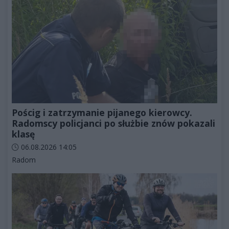
Pościg i zatrzymanie pijanego kierowcy.
Radomscy policjanci po służbie znów pokazali
klasę
Data dodania artykułu:
06.08.2026 14:05
Kategorie artykułu:
Radom