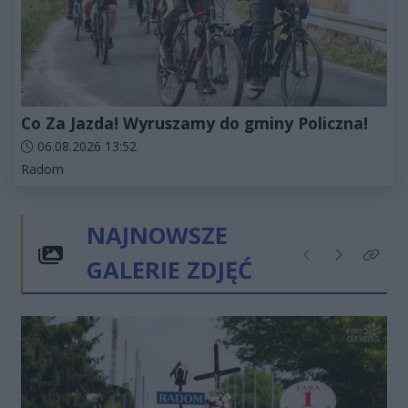
Co Za Jazda! Wyruszamy do gminy Policzna!
Data dodania artykułu:
06.08.2026 13:52
Kategorie artykułu:
Radom
NAJNOWSZE
GALERIE ZDJĘĆ
Poprzednie
Następne
Kliknij