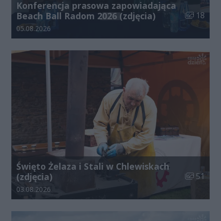
Konferencja prasowa zapowiadająca
Liczba zdj
Beach Ball Radom 2026 (zdjęcia)
18
Data dodania galerii:
05.08.2026
Święto Żelaza i Stali w Chlewiskach
Liczba zdj
(zdjęcia)
51
Data dodania galerii:
03.08.2026