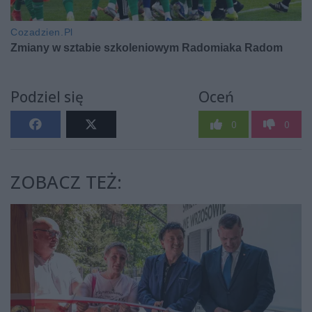
Podziel się
Oceń
0
0
ZOBACZ TEŻ: