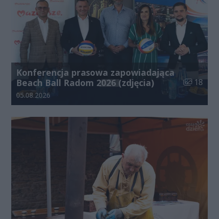
Konferencja prasowa zapowiadająca
Liczba zdj
Beach Ball Radom 2026 (zdjęcia)
18
Data dodania galerii:
05.08.2026