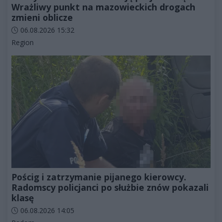
Wrażliwy punkt na mazowieckich drogach
zmieni oblicze
Data dodania artykułu:
06.08.2026 15:32
Kategorie artykułu:
Region
Pościg i zatrzymanie pijanego kierowcy.
Radomscy policjanci po służbie znów pokazali
klasę
Data dodania artykułu:
06.08.2026 14:05