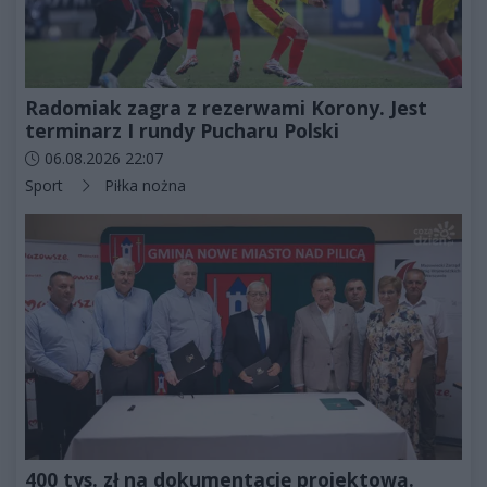
Radomiak zagra z rezerwami Korony. Jest
terminarz I rundy Pucharu Polski
Data dodania artykułu:
06.08.2026 22:07
Kategorie artykułu:
Sport
Piłka nożna
400 tys. zł na dokumentację projektową.