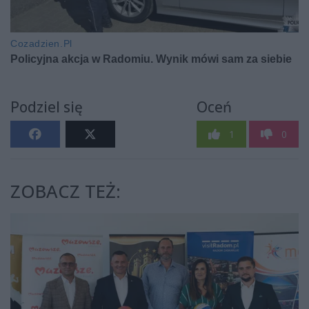
Podziel się
Oceń
1
0
ZOBACZ TEŻ: