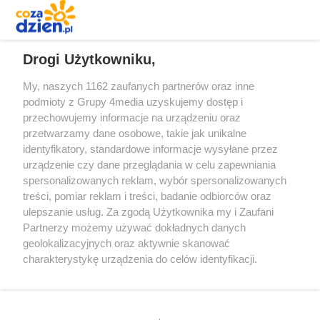
REKLAMA
Drogi Użytkowniku,
My, naszych 1162 zaufanych partnerów oraz inne
podmioty z Grupy 4media uzyskujemy dostęp i
przechowujemy informacje na urządzeniu oraz
przetwarzamy dane osobowe, takie jak unikalne
identyfikatory, standardowe informacje wysyłane przez
urządzenie czy dane przeglądania w celu zapewniania
spersonalizowanych reklam, wybór spersonalizowanych
Redakcja
Reklama
Prywatność
Praca Łódź
treści, pomiar reklam i treści, badanie odbiorców oraz
the:protocol
ulepszanie usług. Za zgodą Użytkownika my i Zaufani
Partnerzy możemy używać dokładnych danych
geolokalizacyjnych oraz aktywnie skanować
charakterystykę urządzenia do celów identyfikacji.
Ponieważ cenimy Twoją prywatność, prosimy o zgodę na
Szukaj
korzystanie z tych technologii poprzez kliknięcie
„Akceptuję”. Zgoda jest dobrowolna i zawsze możesz ją