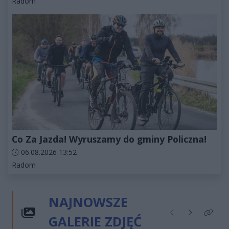
Kategorie artykułu:
Radom
Co Za Jazda! Wyruszamy do gminy Policzna!
Data dodania artykułu:
06.08.2026 13:52
Kategorie artykułu:
Radom
NAJNOWSZE
GALERIE ZDJĘĆ
Poprzednie
Następne
Kliknij