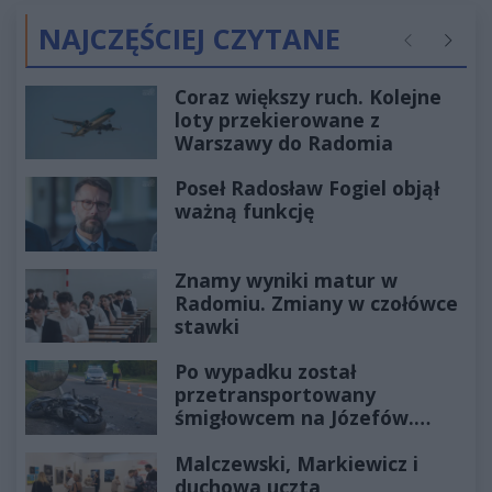
NAJCZĘŚCIEJ CZYTANE
Poprzednie
Następ
Coraz większy ruch. Kolejne
loty przekierowane z
Warszawy do Radomia
Poseł Radosław Fogiel objął
ważną funkcję
Znamy wyniki matur w
Radomiu. Zmiany w czołówce
stawki
Po wypadku został
przetransportowany
śmigłowcem na Józefów.
Historia mrozi krew w żyłach
Malczewski, Markiewicz i
duchowa uczta