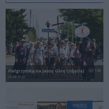
Liczba zdjęć
Pielgrzymka na Jasną Górę (zdjęcia)
148
Data dodania galerii:
06.08.2026