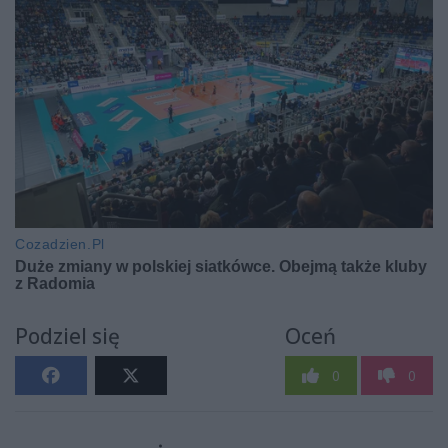
Podziel się
Oceń
0
0