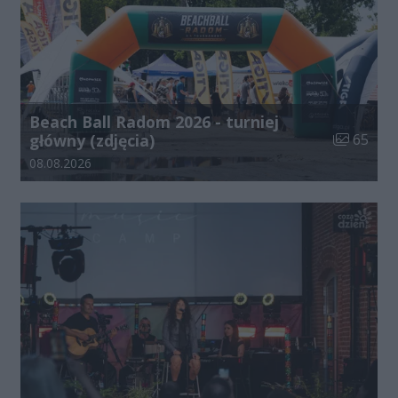
Beach Ball Radom 2026 - turniej
Liczba zdj
główny (zdjęcia)
65
Data dodania galerii:
08.08.2026