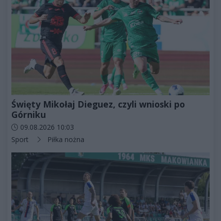
Święty Mikołaj Dieguez, czyli wnioski po
Górniku
Data dodania artykułu:
09.08.2026 10:03
Kategorie artykułu:
Sport
Piłka nożna