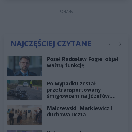
REKLAMA
NAJCZĘŚCIEJ CZYTANE
Poprzednie
Następ
Poseł Radosław Fogiel objął
ważną funkcję
Po wypadku został
przetransportowany
śmigłowcem na Józefów.
Historia mrozi krew w żyłach
Malczewski, Markiewicz i
duchowa uczta