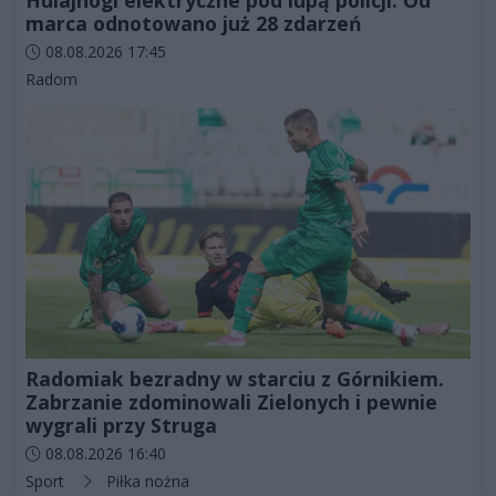
marca odnotowano już 28 zdarzeń
Data dodania artykułu:
08.08.2026 17:45
Kategorie artykułu:
Radom
Radomiak bezradny w starciu z Górnikiem.
Zabrzanie zdominowali Zielonych i pewnie
wygrali przy Struga
Data dodania artykułu:
08.08.2026 16:40
Kategorie artykułu:
Sport
Piłka nożna