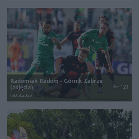
Radomiak Radom - Górnik Zabrze
Liczba zdjęć
(zdjęcia)
121
Data dodania galerii:
08.08.2026