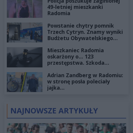
Policja poszukuje zaginionej
49-letniej mieszkanki
Radomia
Powstanie chytry pomnik
Trzech Cytryn. Znamy wyniki
Budżetu Obywatelskiego
2027
Mieszkaniec Radomia
oskarżony o... 123
przestępstwa. Szkoda
wyceniona na ponad milion
Adrian Zandberg w Radomiu:
złotych
w stronę posła poleciały
jajka…
NAJNOWSZE ARTYKUŁY