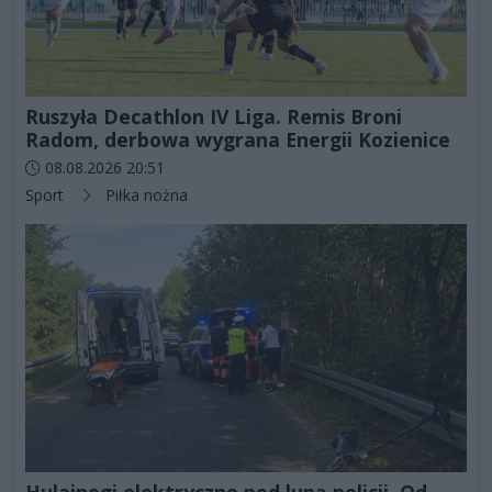
Ruszyła Decathlon IV Liga. Remis Broni
Radom, derbowa wygrana Energii Kozienice
Data dodania artykułu:
08.08.2026 20:51
Kategorie artykułu:
Sport
Piłka nożna
Hulajnogi elektryczne pod lupą policji. Od