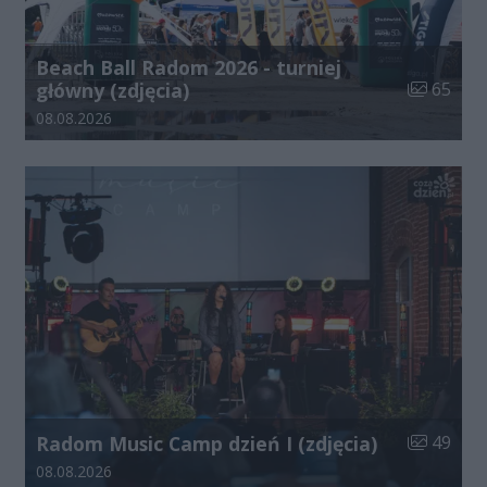
Beach Ball Radom 2026 - turniej
Liczba zdj
główny (zdjęcia)
65
Data dodania galerii:
08.08.2026
Liczba zdj
Radom Music Camp dzień I (zdjęcia)
49
Data dodania galerii:
08.08.2026