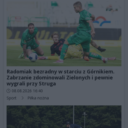
Radomiak bezradny w starciu z Górnikiem.
Zabrzanie zdominowali Zielonych i pewnie
wygrali przy Struga
Data dodania artykułu:
08.08.2026 16:40
Kategorie artykułu:
Sport
Piłka nożna