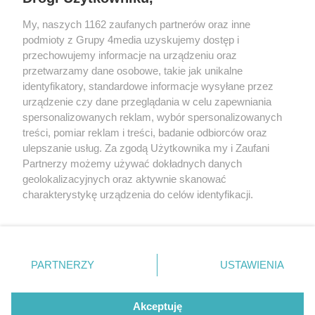
My, naszych 1162 zaufanych partnerów oraz inne
podmioty z Grupy 4media uzyskujemy dostęp i
przechowujemy informacje na urządzeniu oraz
przetwarzamy dane osobowe, takie jak unikalne
identyfikatory, standardowe informacje wysyłane przez
urządzenie czy dane przeglądania w celu zapewniania
spersonalizowanych reklam, wybór spersonalizowanych
Redakcja
Reklama
Prywatność
Praca Łódź
treści, pomiar reklam i treści, badanie odbiorców oraz
the:protocol
ulepszanie usług. Za zgodą Użytkownika my i Zaufani
Partnerzy możemy używać dokładnych danych
geolokalizacyjnych oraz aktywnie skanować
charakterystykę urządzenia do celów identyfikacji.
Ponieważ cenimy Twoją prywatność, prosimy o zgodę na
Szukaj
korzystanie z tych technologii poprzez kliknięcie
„Akceptuję”. Zgoda jest dobrowolna i zawsze możesz ją
zmienić/wycofać klikając przycisk ustawień prywatności
Facebook.com
Youtube.com
PARTNERZY
USTAWIENIA
znajdujący się w lewym dolnym rogu strony
. Niektóre
rodzaje przetwarzania danych nie wymagają zgody
użytkownika, ale masz prawo sprzeciwić się takiemu
Akceptuję