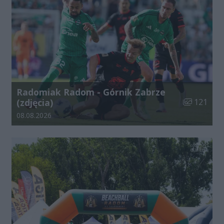
Radomiak Radom - Górnik Zabrze
Liczba zdjęć
(zdjęcia)
121
Data dodania galerii:
08.08.2026