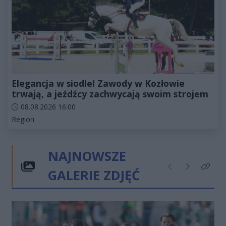
Elegancja w siodle! Zawody w Kozłowie
trwają, a jeźdźcy zachwycają swoim strojem
Data dodania artykułu:
08.08.2026 16:00
Kategorie artykułu:
Region
NAJNOWSZE
GALERIE ZDJĘĆ
Poprzednie
Następne
Kliknij