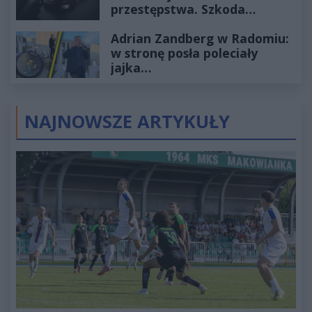
przestępstwa. Szkoda
wyceniona na ponad milion
Adrian Zandberg w Radomiu:
złotych
w stronę posła poleciały
jajka…
NAJNOWSZE ARTYKUŁY