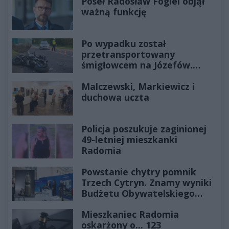
Poseł Radosław Fogiel objął
ważną funkcję
Po wypadku został
przetransportowany
śmigłowcem na Józefów.
Historia mrozi krew w żyłach
Malczewski, Markiewicz i
duchowa uczta
Policja poszukuje zaginionej
49-letniej mieszkanki
Radomia
Powstanie chytry pomnik
Trzech Cytryn. Znamy wyniki
Budżetu Obywatelskiego
2027
Mieszkaniec Radomia
oskarżony o... 123