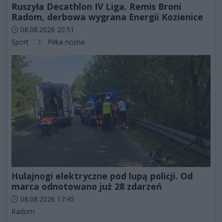
Ruszyła Decathlon IV Liga. Remis Broni
Radom, derbowa wygrana Energii Kozienice
Data dodania artykułu:
08.08.2026 20:51
Kategorie artykułu:
Sport
Piłka nożna
Hulajnogi elektryczne pod lupą policji. Od
marca odnotowano już 28 zdarzeń
Data dodania artykułu:
08.08.2026 17:45
Kategorie artykułu:
Radom