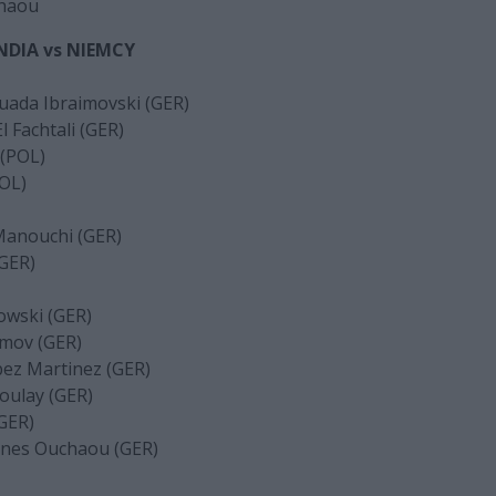
chaou
ANDIA vs NIEMCY
uada Ibraimovski (GER)
 Fachtali (GER)
 (POL)
POL)
Manouchi (GER)
(GER)
owski (GER)
amov (GER)
pez Martinez (GER)
oulay (GER)
(GER)
unes Ouchaou (GER)