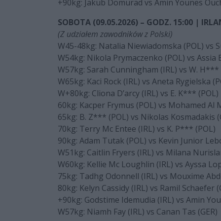
+90kg: Jakub Domurad vs Amin Younes Ou
SOBOTA (09.05.2026) – GODZ. 15:00 | IRL
(Z udziałem zawodników z Polski)
W45-48kg: Natalia Niewiadomska (POL) vs S
W54kg: Nikola Prymaczenko (POL) vs Assia El
W57kg: Sarah Cunningham (IRL) vs W. H***
W65kg: Kaci Rock (IRL) vs Aneta Rygielska (
W+80kg: Cliona D’arcy (IRL) vs E. K*** (POL)
60kg: Kacper Frymus (POL) vs Mohamed Al 
65kg: B. Z*** (POL) vs Nikolas Kosmadakis 
70kg: Terry Mc Entee (IRL) vs K. P*** (POL)
90kg: Adam Tutak (POL) vs Kevin Junior Leb
W51kg: Caitlin Fryers (IRL) vs Milana Nurisl
W60kg: Kellie Mc Loughlin (IRL) vs Ayssa Lo
75kg: Tadhg Odonnell (IRL) vs Mouxime Abd
80kg: Kelyn Cassidy (IRL) vs Ramil Schaefer 
+90kg: Godstime Idemudia (IRL) vs Amin Yo
W57kg: Niamh Fay (IRL) vs Canan Tas (GER)