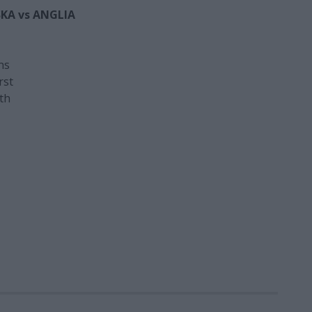
SKA vs ANGLIA
ns
rst
th