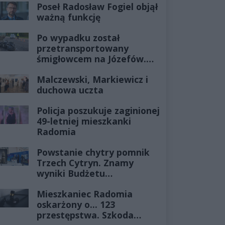
Poseł Radosław Fogiel objął
ważną funkcję
Po wypadku został
przetransportowany
śmigłowcem na Józefów.
Historia mrozi krew w
Malczewski, Markiewicz i
żyłach
duchowa uczta
Policja poszukuje zaginionej
49-letniej mieszkanki
Radomia
Powstanie chytry pomnik
Trzech Cytryn. Znamy
wyniki Budżetu
Obywatelskiego 2027
Mieszkaniec Radomia
oskarżony o... 123
przestępstwa. Szkoda