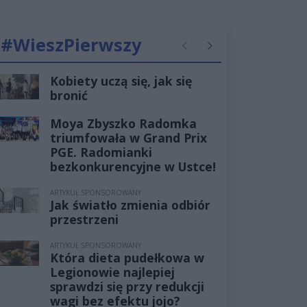
#WieszPierwszy
Poprzednie
Następne
Kobiety uczą się, jak się
bronić
Moya Zbyszko Radomka
triumfowała w Grand Prix
PGE. Radomianki
bezkonkurencyjne w Ustce!
ARTYKUŁ SPONSOROWANY
Jak światło zmienia odbiór
przestrzeni
ARTYKUŁ SPONSOROWANY
Która dieta pudełkowa w
Legionowie najlepiej
sprawdzi się przy redukcji
wagi bez efektu jojo?