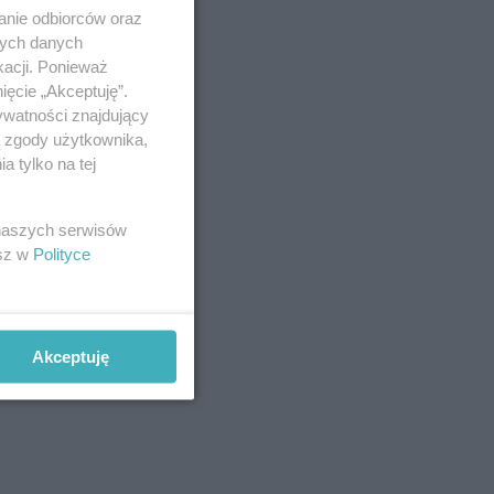
anie odbiorców oraz
nych danych
kacji. Ponieważ
ięcie „Akceptuję”.
ywatności znajdujący
ą zgody użytkownika,
 tylko na tej
 naszych serwisów
esz w
Polityce
Akceptuję