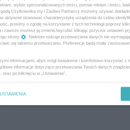
Idemudia (IRL)
klam, wybór spersonalizowanych treści, pomiar reklam i treści, bad
cz (POL)
 zgodą Użytkownika my i Zaufani Partnerzy możemy używać dokład
us (POL)
az aktywnie skanować charakterystykę urządzenia do celów identyfi
hel (POL)
ść, prosimy o zgodę na korzystanie z tych technologii poprzez klikn
c Loughlin (IRL)
a i zawsze możesz ją zmienić/wycofać klikając przycisk ustawień pr
donnell (IRL)
ogu strony
. Niektóre rodzaje przetwarzania danych nie wymagaj
RL)
iwić się takiemu przetwarzaniu. Preferencje będą miały zastosowania
KA vs NIEMCY
szymi informacjami, abyś mógł świadomie i komfortowo korzystać z
ith (ENG – gościnnie)
gółowe informacje dotyczące przetwarzania Twoich danych znajdzi
Ibraimovski
s
. oraz po kliknięciu w „Ustawienia”.
lamov
tinez
USTAWIENIA
madakis