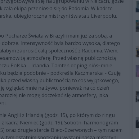
 przygotowywali się na zgrupowaniu w Kielcach, gdzie
k cała ekipa przeniosła się do Radomia. W kadrze
rska, ubiegłoroczna mistrzyni świata z Liverpoolu,
 po Pucharze Świata w Brazylii mam już za sobą, a
 dobrze. Intensywność była bardzo wysoka, dlatego
ciałabym zaprosić całą społeczność z Radomia. Wiem,
 niesamowitą atmosferę. Przed własną publicznością
eczu Polska – Irlandia. Tamten doping niósł mnie
oku będzie podobnie - podkreśla Kaczmarska. - Czuję
ka przed własną publicznością to coś wyjątkowego,
ję oglądać mnie na żywo, ponieważ na co dzień
bardziej nie mogę doczekać się atmosfery, jaka
ni.
ie Anglii z Irlandią (godz. 15), po którym do ringu
ię z kadrą Niemiec (godz. 19). Sobotni harmonogram
15) oraz drugie starcie Biało-Czerwonych – tym razem
o w tym ostatnim spotkaniu wystąpi nasza mistrzyni,