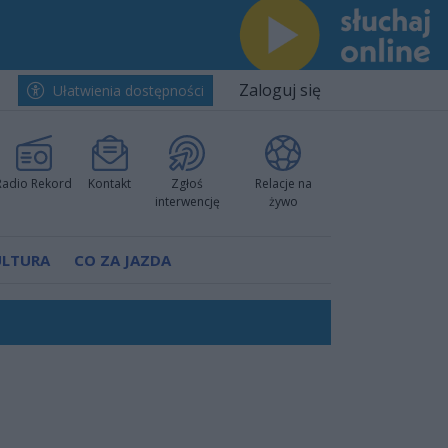
Zaloguj się
Ułatwienia dostępności
Radio Rekord
Kontakt
Zgłoś
Relacje na
interwencję
żywo
ULTURA
CO ZA JAZDA
nkurencyjne w Ustce!
ano umowę
Polski
 decyzję prokuratury
ów pokazali klasę
worzyć nową sportową tradycję"
ruchu