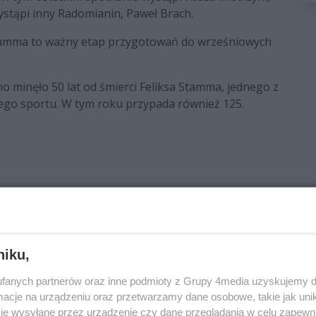
ystąpi inny Radomianin, Paweł Brach.
tamma to ważny etap przygotowań do wrześniowych
o minęło 50 lat od śmierci Feliksa Stamma, jednego z
iego sportu. W tym roku przypada również 125.
IA vs IRLANDIA
ec i Polski)
ningham (IRL)
 (IRL)
niku,
IRL)
fanych partnerów oraz inne podmioty z Grupy 4media uzyskujemy d
IRL)
cje na urządzeniu oraz przetwarzamy dane osobowe, takie jak unika
RL)
je wysyłane przez urządzenie czy dane przeglądania w celu zapewn