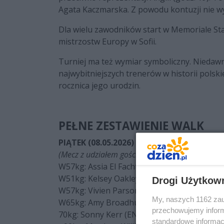
Agata Kaczmarska. Z powodu kontuzji nie w
Dla wielu zawodników start w Memoriale S
mistrzostw Europy w Sofii.
Turniej ma też wymiar symboliczny. Niedawn
najwybitniejszych trenerów w historii polsk
rocznica jego urodzin.
PEŁNE ZESTAWIENIE WALK
PIĄTEK (08.05.2026) – GODZ. 15:00 | ANGL
(Mecz z udziałem gościnnym zawodników z Niemi
W57kg: Assia El Fachtali (GER) vs Sarah Cun
W51kg: Kelsey Oakley (ENG) vs Caitlin Fryers
Drogi Użytkow
W57kg: Vivien Parsons (ENG) vs Niamh Fay (
My, naszych 1162 zau
W65kg: Amy Broadhurst (ENG) vs Kaci Rock (
przechowujemy informa
70kg: Sonny Kerr (ENG) vs Terry Mc Entee (I
standardowe informac