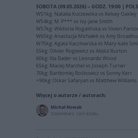
SOBOTA (09.05.2026) – GODZ. 19:00 | POL
W51kg: Natalia Kuczewska vs Kelsey Oakley
W54kg: M. P*** vs Ivy-jane Smith
W57kg: Wiktoria Rogalińska vs Vivien Parso
W65kg: Anastazja Michałek vs Amy Broadhu
W75kg: Agata Kaczmarska vs Mary-kate Smi
55kg: Olivier Rogiewicz vs Abdul Burton
60kg: Ilia Bader vs Leonardo Wood
65kg: Maciej Marchel vs Joseph Turner
70kg: Bartłomiej Rośkowicz vs Sonny Kerr
+90kg: Oskar Safaryan vs Matthew Williams
Więcej o autorze / autorach:
Michał Nowak
Dziennikarz, szef działu
sportowego