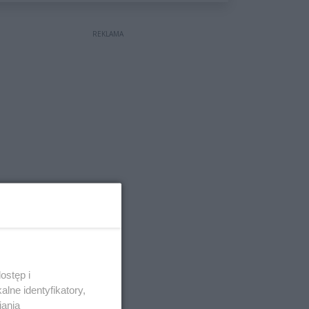
wyceniona na ponad milion
złotych
REKLAMA
ostęp i
lne identyfikatory,
iania