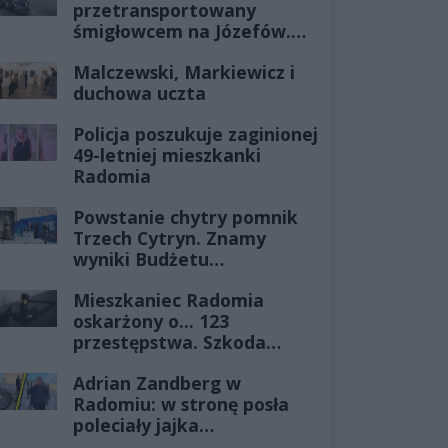
przetransportowany
śmigłowcem na Józefów.
Historia mrozi krew w
Malczewski, Markiewicz i
żyłach
duchowa uczta
Policja poszukuje zaginionej
49-letniej mieszkanki
Radomia
Powstanie chytry pomnik
Trzech Cytryn. Znamy
wyniki Budżetu
Obywatelskiego 2027
Mieszkaniec Radomia
oskarżony o... 123
przestępstwa. Szkoda
wyceniona na ponad milion
Adrian Zandberg w
złotych
Radomiu: w stronę posła
poleciały jajka…