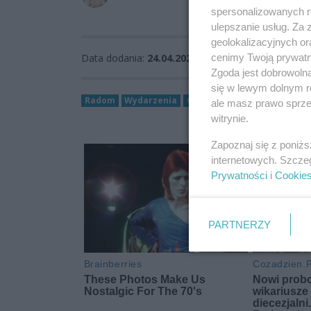
spersonalizowanych re
ulepszanie usług. Za
geolokalizacyjnych or
cenimy Twoją prywatno
Data dodania:
24.04.2026 12:54
Zgoda jest dobrowoln
się w lewym dolnym r
Radom
Wydarzenia
Cozadzień
ale masz prawo sprzec
witrynie.
Zapoznaj się z poniż
internetowych. Szcze
Prywatności
i
Cookie
PARTNERZY