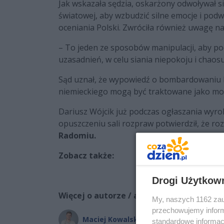
Jak wskazała sędzia, oskarżony odwoływał si
światowej, aby wzbudzić silne emocje i pod
oceniania Polski. Zwróciła również uwagę 
– To jeden ze sposobów manipulacji, aby p
uzasadnień, w celu siania niepokoju i chao
Sąd uznał, że wypowiedź o bombardowaniu N
niemieckiego mogą być traktowane jako mowa
Dariusz Wójcik już podczas ogłaszania wyrok
opuszczeniu sali rozpraw potwierdził, że ro
Radomiu.
Zobacz także:
Drogi Użytkow
Więcej o autorze / autorach:
My, naszych 1162 zau
przechowujemy informa
Maciej Kowalski
standardowe informac