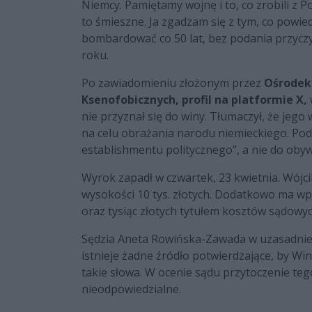
Niemcy. Pamiętamy wojnę i to, co zrobili z P
to śmieszne. Ja zgadzam się z tym, co powied
bombardować co 50 lat, bez podania przyczy
roku.
Po zawiadomieniu złożonym przez
Ośrodek
Ksenofobicznych, profil na platformie X,
nie przyznał się do winy. Tłumaczył, że jego 
na celu obrażania narodu niemieckiego. Podk
establishmentu politycznego”, a nie do obywa
Wyrok zapadł w czwartek, 23 kwietnia. Wójc
wysokości 10 tys. złotych. Dodatkowo ma wpł
oraz tysiąc złotych tytułem kosztów sądowy
Sędzia Aneta Rowińska-Zawada w uzasadnieni
istnieje żadne źródło potwierdzające, by Wi
takie słowa. W ocenie sądu przytoczenie te
nieodpowiedzialne.