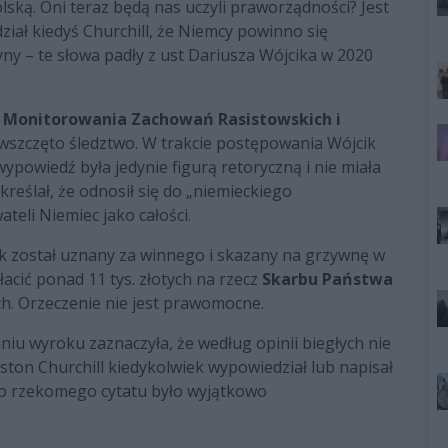
olską. Oni teraz będą nas uczyli praworządności? Jest
ział kiedyś Churchill, że Niemcy powinno się
ny – te słowa padły z ust Dariusza Wójcika w 2020
 Monitorowania Zachowań Rasistowskich i
wszczęto śledztwo. W trakcie postępowania Wójcik
wypowiedź była jedynie figurą retoryczną i nie miała
reślał, że odnosił się do „niemieckiego
teli Niemiec jako całości.
ik został uznany za winnego i skazany na grzywnę w
acić ponad 11 tys. złotych na rzecz
Skarbu Państwa
ch. Orzeczenie nie jest prawomocne.
u wyroku zaznaczyła, że według opinii biegłych nie
nston Churchill kiedykolwiek wypowiedział lub napisał
go rzekomego cytatu było wyjątkowo