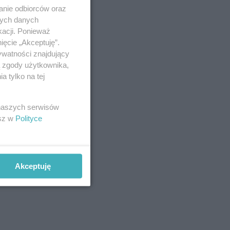
anie odbiorców oraz
nych danych
kacji. Ponieważ
ięcie „Akceptuję”.
ywatności znajdujący
ą zgody użytkownika,
 tylko na tej
 naszych serwisów
esz w
Polityce
Akceptuję