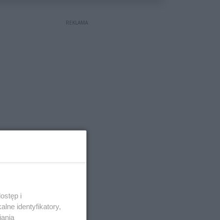
REKLAMA
ostęp i
lne identyfikatory,
iania