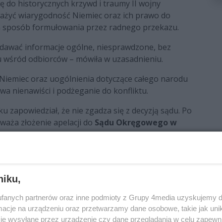
ę do historycznych krzywd i traumy II wojny
ważyć wiarygodność Niemiec oraz ich prawo do
na sposób formułowania przez radnego przekazu.
odawać informacje ogólne, niesprawdzone, bez
su wśród odbiorców – mówiła w uzasadnieniu.
iemiec oraz uogólnienia dotyczące całego narodu
 nienawiści i podżeganie do konfliktu.
u zapowiedział, że nie zgadza się z decyzją sądu. Po
zważa złożenie apelacji do
Sądu Okręgowego w
niku,
fanych partnerów oraz inne podmioty z Grupy 4media uzyskujemy d
cje na urządzeniu oraz przetwarzamy dane osobowe, takie jak unika
je wysyłane przez urządzenie czy dane przeglądania w celu zapewn