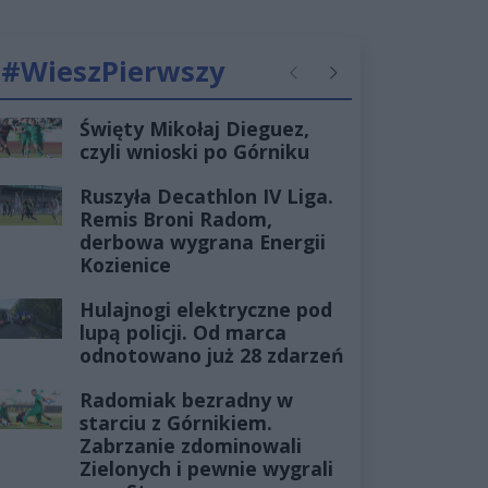
#WieszPierwszy
Poprzednie
Następne
Święty Mikołaj Dieguez,
czyli wnioski po Górniku
Ruszyła Decathlon IV Liga.
Remis Broni Radom,
derbowa wygrana Energii
Kozienice
Hulajnogi elektryczne pod
lupą policji. Od marca
odnotowano już 28 zdarzeń
Radomiak bezradny w
starciu z Górnikiem.
Zabrzanie zdominowali
Zielonych i pewnie wygrali