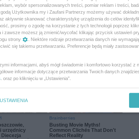
klam, wybór spersonalizowanych treści, pomiar reklam i treści, bad
 zgodą Użytkownika my i Zaufani Partnerzy możemy używać dokład
az aktywnie skanować charakterystykę urządzenia do celów identyfi
ść, prosimy o zgodę na korzystanie z tych technologii poprzez klikn
a i zawsze możesz ją zmienić/wycofać klikając przycisk ustawień pr
ogu strony
. Niektóre rodzaje przetwarzania danych nie wymagaj
iwić się takiemu przetwarzaniu. Preferencje będą miały zastosowania
szymi informacjami, abyś mógł świadomie i komfortowo korzystać z
gółowe informacje dotyczące przetwarzania Twoich danych znajdzi
s
. oraz po kliknięciu w „Ustawienia”.
USTAWIENIA