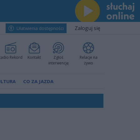
Zaloguj się
Ułatwienia dostępności
Radio Rekord
Kontakt
Zgłoś
Relacje na
interwencję
żywo
ULTURA
CO ZA JAZDA
h i pewnie wygrali przy Struga