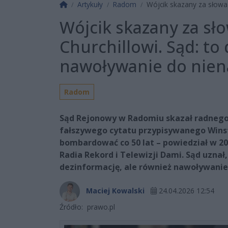
Strona główna
Artykuły
Radom
Wójcik skazany za słowa p
Wójcik skazany za sł
Churchillowi. Sąd: to
nawoływanie do nien
Radom
Sąd Rejonowy w Radomiu skazał radnego 
fałszywego cytatu przypisywanego Winst
bombardować co 50 lat – powiedział w 2
Radia Rekord i Telewizji Dami. Sąd uznał
dezinformację, ale również nawoływanie
Maciej Kowalski
24.04.2026 12:54
Źródło:
prawo.pl