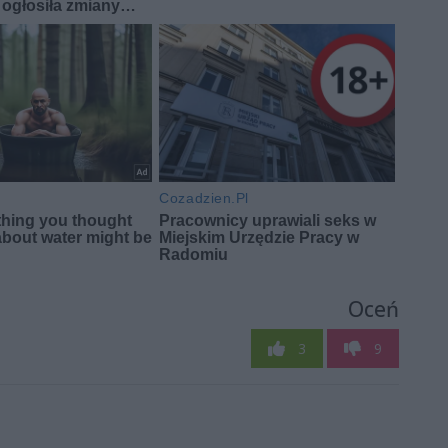
Oceń
3
9