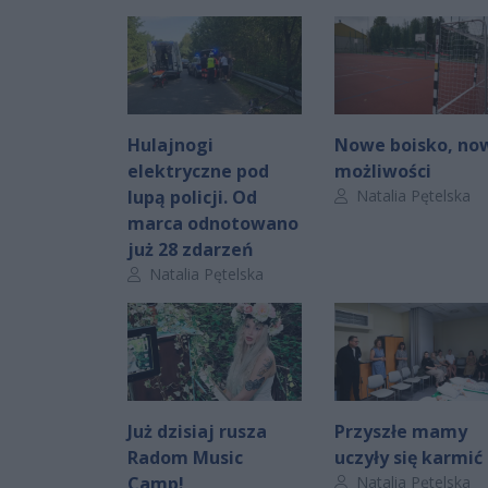
Hulajnogi
Nowe boisko, no
elektryczne pod
możliwości
Autor artykułu:
lupą policji. Od
Natalia Pętelska
marca odnotowano
już 28 zdarzeń
Autor artykułu:
Natalia Pętelska
Już dzisiaj rusza
Przyszłe mamy
Radom Music
uczyły się karmić
Autor artykułu:
Camp!
Natalia Pętelska