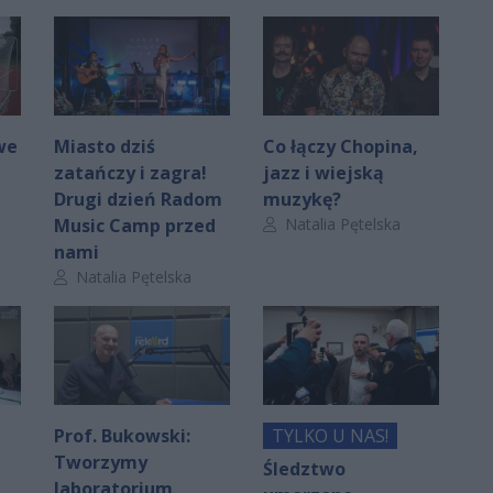
we
Miasto dziś
Co łączy Chopina,
zatańczy i zagra!
jazz i wiejską
Drugi dzień Radom
muzykę?
Autor artykułu:
Music Camp przed
Natalia Pętelska
nami
Autor artykułu:
Natalia Pętelska
Prof. Bukowski:
TYLKO U NAS!
Tworzymy
Śledztwo
laboratorium