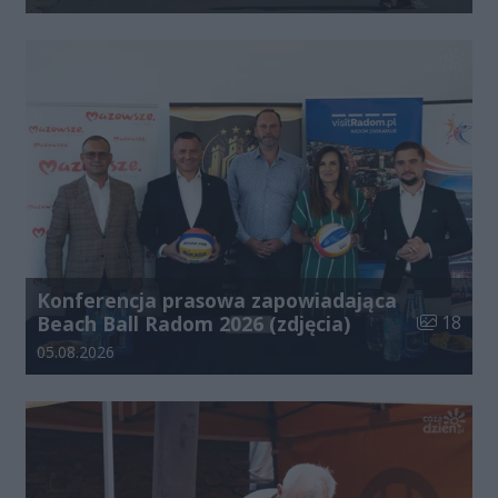
Konferencja prasowa zapowiadająca
Liczba zdj
Beach Ball Radom 2026 (zdjęcia)
18
Data dodania galerii:
05.08.2026