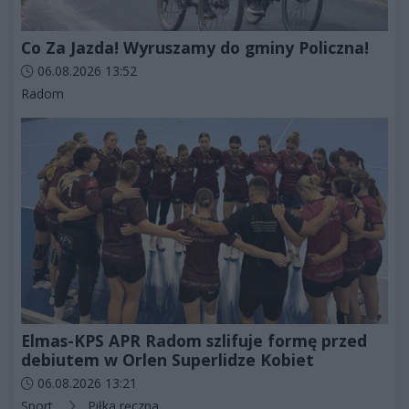
Co Za Jazda! Wyruszamy do gminy Policzna!
Data dodania artykułu:
06.08.2026 13:52
Kategorie artykułu:
Radom
Elmas-KPS APR Radom szlifuje formę przed
debiutem w Orlen Superlidze Kobiet
Data dodania artykułu:
06.08.2026 13:21
Kategorie artykułu:
Sport
Piłka ręczna