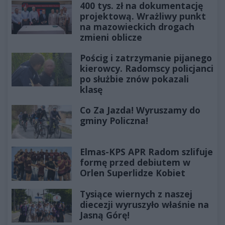
400 tys. zł na dokumentację
projektową. Wrażliwy punkt
na mazowieckich drogach
zmieni oblicze
Pościg i zatrzymanie pijanego
kierowcy. Radomscy policjanci
po służbie znów pokazali
klasę
Co Za Jazda! Wyruszamy do
gminy Policzna!
Elmas-KPS APR Radom szlifuje
formę przed debiutem w
Orlen Superlidze Kobiet
Tysiące wiernych z naszej
diecezji wyruszyło właśnie na
Jasną Górę!