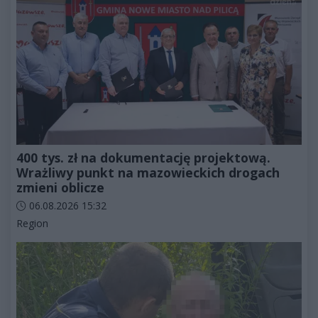
400 tys. zł na dokumentację projektową.
Wrażliwy punkt na mazowieckich drogach
zmieni oblicze
Data dodania artykułu:
06.08.2026 15:32
Kategorie artykułu:
Region