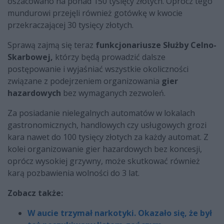
oszacowano na ponad 150 tysięcy złotych. Oprócz tego
mundurowi przejęli również gotówkę w kwocie
przekraczającej 30 tysięcy złotych.
Sprawą zajmą się teraz
funkcjonariusze Służby Celno-
Skarbowej,
którzy będą prowadzić dalsze
postępowanie i wyjaśniać wszystkie okoliczności
związane z podejrzeniem organizowania
gier
hazardowych
bez wymaganych zezwoleń.
Za posiadanie nielegalnych automatów w lokalach
gastronomicznych, handlowych czy usługowych grozi
kara nawet do 100 tysięcy złotych za każdy automat. Z
kolei organizowanie gier hazardowych bez koncesji,
oprócz wysokiej grzywny, może skutkować również
karą pozbawienia wolności do 3 lat.
Zobacz także:
W aucie trzymał narkotyki. Okazało się, że był