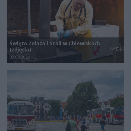
Święto Żelaza i Stali w Chlewiskach
Liczba zdj
(zdjęcia)
51
Data dodania galerii:
03.08.2026