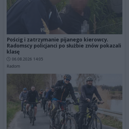
Pościg i zatrzymanie pijanego kierowcy.
Radomscy policjanci po służbie znów pokazali
klasę
Data dodania artykułu:
06.08.2026 14:05
Kategorie artykułu:
Radom