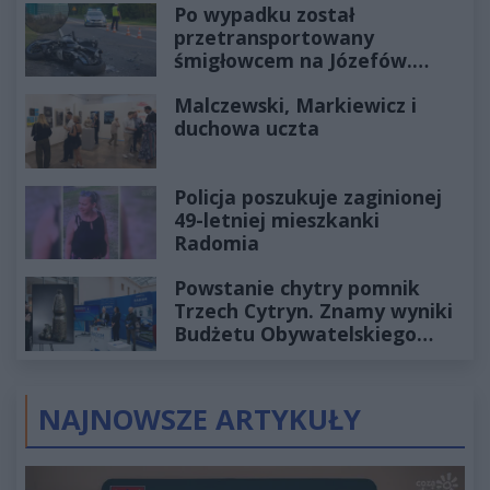
Po wypadku został
przetransportowany
śmigłowcem na Józefów.
Historia mrozi krew w żyłach
Malczewski, Markiewicz i
duchowa uczta
Policja poszukuje zaginionej
49-letniej mieszkanki
Radomia
Powstanie chytry pomnik
Trzech Cytryn. Znamy wyniki
Budżetu Obywatelskiego
2027
NAJNOWSZE ARTYKUŁY