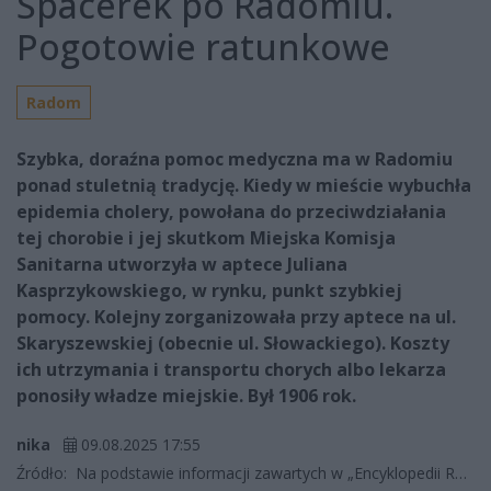
Spacerek po Radomiu.
Pogotowie ratunkowe
Radom
Szybka, doraźna pomoc medyczna ma w Radomiu
ponad stuletnią tradycję. Kiedy w mieście wybuchła
epidemia cholery, powołana do przeciwdziałania
tej chorobie i jej skutkom Miejska Komisja
Sanitarna utworzyła w aptece Juliana
Kasprzykowskiego, w rynku, punkt szybkiej
pomocy. Kolejny zorganizowała przy aptece na ul.
Skaryszewskiej (obecnie ul. Słowackiego). Koszty
ich utrzymania i transportu chorych albo lekarza
ponosiły władze miejskie. Był 1906 rok.
nika
09.08.2025 17:55
Źródło:
Na podstawie informacji zawartych w „Encyklopedii Radomia. Nowe wydanie” Jerzego Sekulskiego, Radom 2012