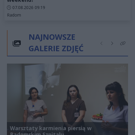
Data dodania artykułu:
07.08.2026 09:19
Kategorie artykułu:
Radom
NAJNOWSZE
GALERIE ZDJĘĆ
Poprzednie
Następne
Kliknij
Warsztaty karmienia piersią w
Radomskim Szpitalu