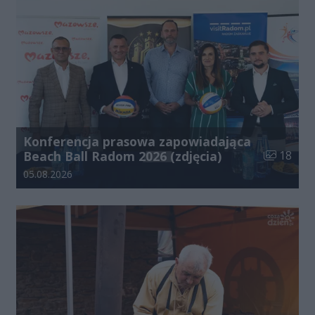
Konferencja prasowa zapowiadająca
Liczba zdj
Beach Ball Radom 2026 (zdjęcia)
18
Data dodania galerii:
05.08.2026