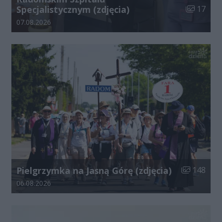
Liczba zdj
Specjalistycznym (zdjęcia)
17
Data dodania galerii:
07.08.2026
Liczba zdjęć
Pielgrzymka na Jasną Górę (zdjęcia)
148
Data dodania galerii:
06.08.2026