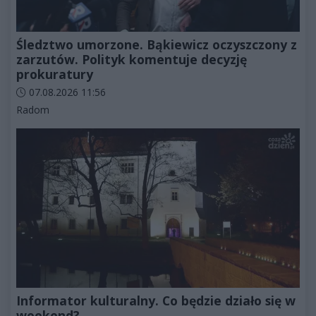
Śledztwo umorzone. Bąkiewicz oczyszczony z
zarzutów. Polityk komentuje decyzję
prokuratury
Data dodania artykułu:
07.08.2026 11:56
Kategorie artykułu:
Radom
Informator kulturalny. Co będzie działo się w
weekend?