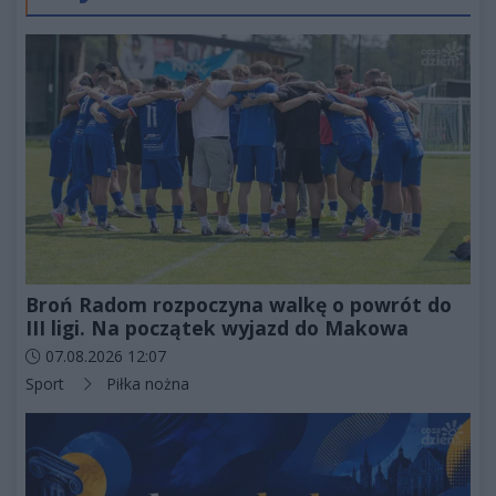
Broń Radom rozpoczyna walkę o powrót do
III ligi. Na początek wyjazd do Makowa
Data dodania artykułu:
07.08.2026 12:07
Kategorie artykułu:
Sport
Piłka nożna