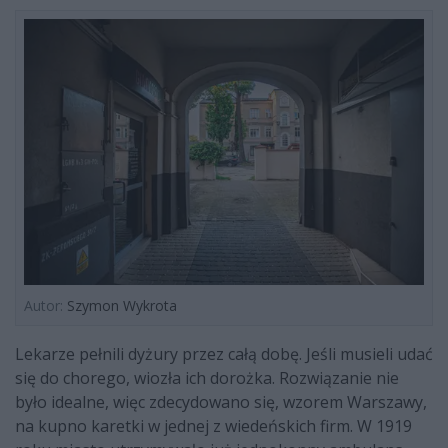
Autor:
Szymon Wykrota
Lekarze pełnili dyżury przez całą dobę. Jeśli musieli udać
się do chorego, wiozła ich dorożka. Rozwiązanie nie
było idealne, więc zdecydowano się, wzorem Warszawy,
na kupno karetki w jednej z wiedeńskich firm. W 1919