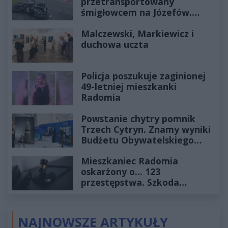
przetransportowany
śmigłowcem na Józefów.
Historia mrozi krew w żyłach
Malczewski, Markiewicz i
duchowa uczta
Policja poszukuje zaginionej
49-letniej mieszkanki
Radomia
Powstanie chytry pomnik
Trzech Cytryn. Znamy wyniki
Budżetu Obywatelskiego
2027
Mieszkaniec Radomia
oskarżony o... 123
przestępstwa. Szkoda
wyceniona na ponad milion
złotych
NAJNOWSZE ARTYKUŁY