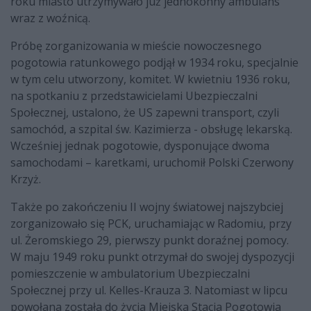
roku miasto utrzymywało już jednokonny ambulans
wraz z woźnicą.
Próbę zorganizowania w mieście nowoczesnego
pogotowia ratunkowego podjął w 1934 roku, specjalnie
w tym celu utworzony, komitet. W kwietniu 1936 roku,
na spotkaniu z przedstawicielami Ubezpieczalni
Społecznej, ustalono, że US zapewni transport, czyli
samochód, a szpital św. Kazimierza - obsługę lekarską.
Wcześniej jednak pogotowie, dysponujące dwoma
samochodami – karetkami, uruchomił Polski Czerwony
Krzyż.
Także po zakończeniu II wojny światowej najszybciej
zorganizowało się PCK, uruchamiając w Radomiu, przy
ul. Żeromskiego 29, pierwszy punkt doraźnej pomocy.
W maju 1949 roku punkt otrzymał do swojej dyspozycji
pomieszczenie w ambulatorium Ubezpieczalni
Społecznej przy ul. Kelles-Krauza 3. Natomiast w lipcu
powołana została do życia Miejska Stacja Pogotowia