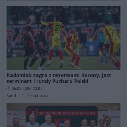
Radomiak zagra z rezerwami Korony. Jest
terminarz I rundy Pucharu Polski
Data dodania artykułu:
06.08.2026 22:07
Kategorie artykułu:
Sport
Piłka nożna