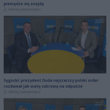
pieniądze się znajdą
Autor artykułu:
Maciej Ławrynowicz
Sygocki: prezydent Duda najstarszy polski order
rozdawał jak watę cukrową na odpuście
Autor artykułu:
Maciej Ławrynowicz