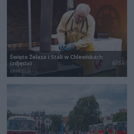
Święto Żelaza i Stali w Chlewiskach
Liczba zdj
(zdjęcia)
51
Data dodania galerii:
03.08.2026