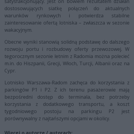
satysfakcjonujący. Jest on bowiem rezultatem działań
dostosowujących siatkę połączeń do aktualnych
warunków rynkowych i potwierdza stabilne
zainteresowanie ofertą lotniska – zwłaszcza w sezonie
wakacyjnym.
Obecne wyniki stanowią solidną podstawę do dalszego
rozwoju portu i rozbudowy oferty przewozowej. W
tegorocznym sezonie letnim z Radomia można polecieć
m.in. do Hiszpanii, Grecji, Włoch, Turcji, Albanii oraz na
Cypr.
Lotnisko Warszawa-Radom zachęca do korzystania z
parkingów P1 i P2. Z ich terenu pasażerowie mają
bezpośredni dostęp do terminala, bez potrzeby
korzystania z dodatkowego transportu, a koszt
tygodniowego postoju na parkingu P2 jest
porównywalny z najtańszymi opcjami w okolicy.
Więcej o autorze / autorach: