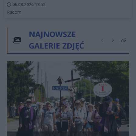
Data dodania artykułu:
06.08.2026 13:52
Kategorie artykułu:
Radom
NAJNOWSZE
GALERIE ZDJĘĆ
Poprzednie
Następne
Kliknij