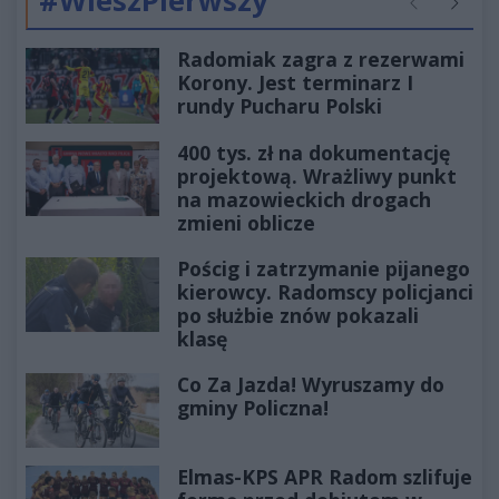
#WieszPierwszy
Poprzednie
Następ
Radomiak zagra z rezerwami
Korony. Jest terminarz I
rundy Pucharu Polski
400 tys. zł na dokumentację
projektową. Wrażliwy punkt
na mazowieckich drogach
zmieni oblicze
Pościg i zatrzymanie pijanego
kierowcy. Radomscy policjanci
po służbie znów pokazali
klasę
Co Za Jazda! Wyruszamy do
gminy Policzna!
Elmas-KPS APR Radom szlifuje