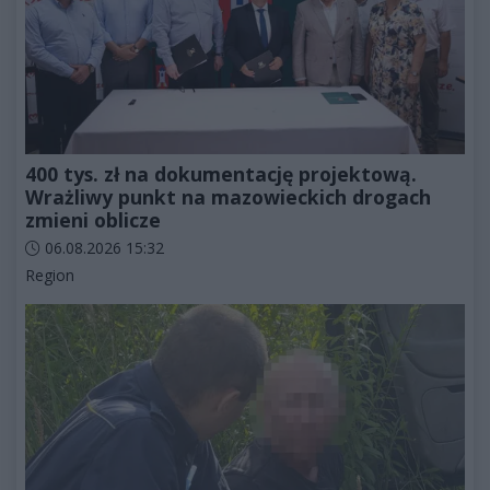
400 tys. zł na dokumentację projektową.
Wrażliwy punkt na mazowieckich drogach
zmieni oblicze
Data dodania artykułu:
06.08.2026 15:32
Kategorie artykułu:
Region