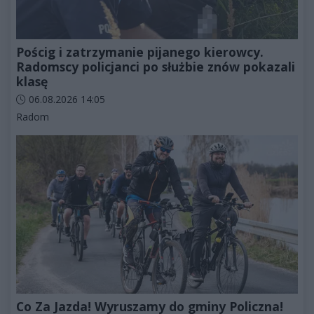
Pościg i zatrzymanie pijanego kierowcy.
Radomscy policjanci po służbie znów pokazali
klasę
Data dodania artykułu:
06.08.2026 14:05
Kategorie artykułu:
Radom
Co Za Jazda! Wyruszamy do gminy Policzna!