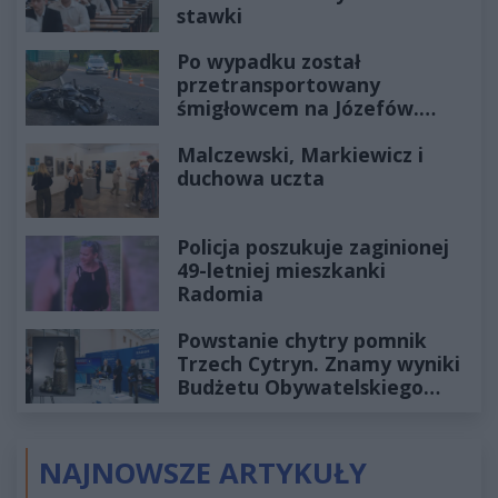
stawki
Po wypadku został
przetransportowany
śmigłowcem na Józefów.
Historia mrozi krew w żyłach
Malczewski, Markiewicz i
duchowa uczta
Policja poszukuje zaginionej
49-letniej mieszkanki
Radomia
Powstanie chytry pomnik
Trzech Cytryn. Znamy wyniki
Budżetu Obywatelskiego
2027
NAJNOWSZE ARTYKUŁY