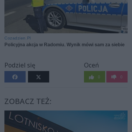
Podziel się
Oceń
0
0
ZOBACZ TEŻ: