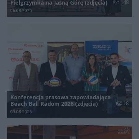
Liczba zdjęć
Pielgrzymka na Jasną Górę (zdjęcia)
148
Data dodania galerii:
06.08.2026
Konferencja prasowa zapowiadająca
Liczba zdj
Beach Ball Radom 2026 (zdjęcia)
18
Data dodania galerii:
05.08.2026