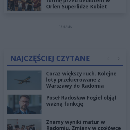
formę przed debiutem w
Orlen Superlidze Kobiet
REKLAMA
NAJCZĘŚCIEJ CZYTANE
Poprzednie
Następ
Coraz większy ruch. Kolejne
loty przekierowane z
Warszawy do Radomia
Poseł Radosław Fogiel objął
ważną funkcję
Znamy wyniki matur w
Radomiu. Zmiany w czołówce