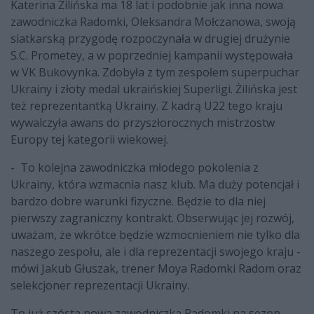
Katerina Żilińska ma 18 lat i podobnie jak inna nowa
zawodniczka Radomki, Oleksandra Mołczanowa, swoją
siatkarską przygodę rozpoczynała w drugiej drużynie
S.C. Prometey, a w poprzedniej kampanii występowała
w VK Bukovynka. Zdobyła z tym zespołem superpuchar
Ukrainy i złoty medal ukraińskiej Superligi. Żilińska jest
też reprezentantką Ukrainy. Z kadrą U22 tego kraju
wywalczyła awans do przyszłorocznych mistrzostw
Europy tej kategorii wiekowej.
- To kolejna zawodniczka młodego pokolenia z
Ukrainy, która wzmacnia nasz klub. Ma duży potencjał i
bardzo dobre warunki fizyczne. Będzie to dla niej
pierwszy zagraniczny kontrakt. Obserwując jej rozwój,
uważam, że wkrótce będzie wzmocnieniem nie tylko dla
naszego zespołu, ale i dla reprezentacji swojego kraju -
mówi Jakub Głuszak, trener Moya Radomki Radom oraz
selekcjoner reprezentacji Ukrainy.
To już szósta nowa zawodniczka Radomki na sezon