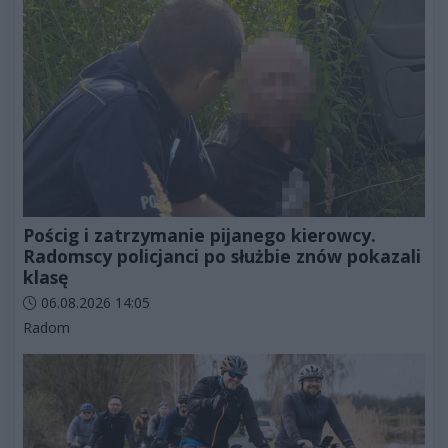
Pościg i zatrzymanie pijanego kierowcy.
Radomscy policjanci po służbie znów pokazali
klasę
Data dodania artykułu:
06.08.2026 14:05
Kategorie artykułu:
Radom