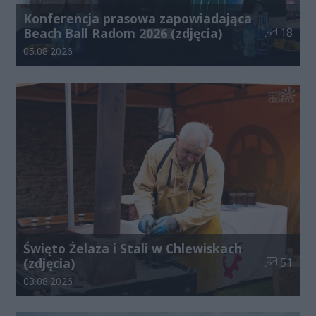
Konferencja prasowa zapowiadająca
Liczba zdj
Beach Ball Radom 2026 (zdjęcia)
18
Data dodania galerii:
05.08.2026
Święto Żelaza i Stali w Chlewiskach
Liczba zdj
(zdjęcia)
51
Data dodania galerii:
03.08.2026