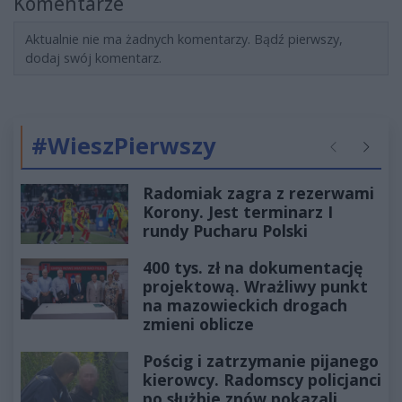
Komentarze
Aktualnie nie ma żadnych komentarzy. Bądź pierwszy,
dodaj swój komentarz.
#WieszPierwszy
Poprzednie
Następ
Radomiak zagra z rezerwami
Korony. Jest terminarz I
rundy Pucharu Polski
400 tys. zł na dokumentację
projektową. Wrażliwy punkt
na mazowieckich drogach
zmieni oblicze
Pościg i zatrzymanie pijanego
kierowcy. Radomscy policjanci
po służbie znów pokazali