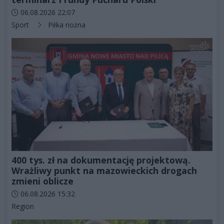
Data dodania artykułu:
06.08.2026 22:07
Kategorie artykułu:
Sport
Piłka nożna
400 tys. zł na dokumentację projektową.
Wrażliwy punkt na mazowieckich drogach
zmieni oblicze
Data dodania artykułu:
06.08.2026 15:32
Kategorie artykułu:
Region