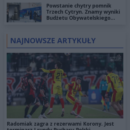
Powstanie chytry pomnik
Trzech Cytryn. Znamy wyniki
Budżetu Obywatelskiego
2027
NAJNOWSZE ARTYKUŁY
Radomiak zagra z rezerwami Korony. Jest
terminarz I rundy Pucharu Polski