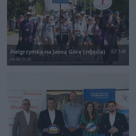
Liczba zdjęć
Pielgrzymka na Jasną Górę (zdjęcia)
148
Data dodania galerii:
06.08.2026