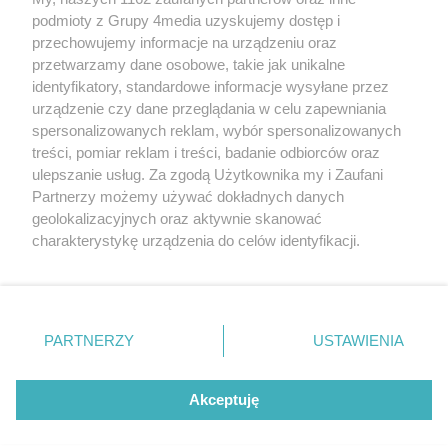
podmioty z Grupy 4media uzyskujemy dostęp i
przechowujemy informacje na urządzeniu oraz
przetwarzamy dane osobowe, takie jak unikalne
identyfikatory, standardowe informacje wysyłane przez
urządzenie czy dane przeglądania w celu zapewniania
spersonalizowanych reklam, wybór spersonalizowanych
Redakcja
Reklama
Prywatność
Praca Łódź
treści, pomiar reklam i treści, badanie odbiorców oraz
the:protocol
ulepszanie usług. Za zgodą Użytkownika my i Zaufani
Partnerzy możemy używać dokładnych danych
geolokalizacyjnych oraz aktywnie skanować
charakterystykę urządzenia do celów identyfikacji.
Ponieważ cenimy Twoją prywatność, prosimy o zgodę na
Szukaj
korzystanie z tych technologii poprzez kliknięcie
„Akceptuję”. Zgoda jest dobrowolna i zawsze możesz ją
zmienić/wycofać klikając przycisk ustawień prywatności
Facebook.com
Youtube.com
PARTNERZY
USTAWIENIA
znajdujący się w lewym dolnym rogu strony
. Niektóre
rodzaje przetwarzania danych nie wymagają zgody
użytkownika, ale masz prawo sprzeciwić się takiemu
Akceptuję
przetwarzaniu. Preferencje będą miały zastosowania tylko
na tej witrynie.
CMS portalu
przygotowany przez