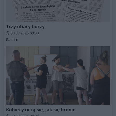
Trzy ofiary burzy
Data dodania artykułu:
08.08.2026 09:00
Kategorie artykułu:
Radom
Kobiety uczą się, jak się bronić
Data dodania artykułu: