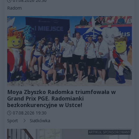
07.08.2026 20:30
Kategorie artykułu:
Radom
Moya Zbyszko Radomka triumfowała w
Grand Prix PGE. Radomianki
bezkonkurencyjne w Ustce!
Data dodania artykułu:
07.08.2026 19:30
Kategorie artykułu:
Sport
Siatkówka
ARTYKUŁ SPONSOROWANY