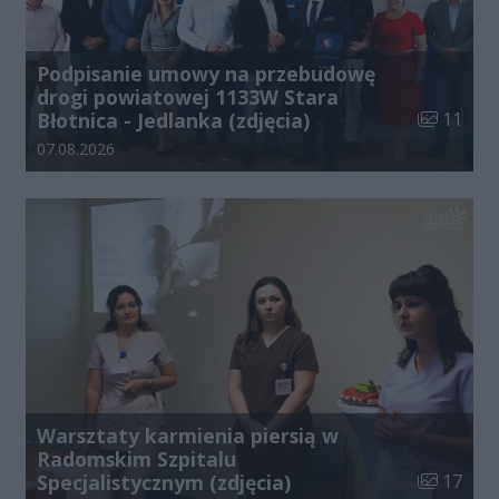
Podpisanie umowy na przebudowę
drogi powiatowej 1133W Stara
Liczba zdj
Błotnica - Jedlanka (zdjęcia)
11
Data dodania galerii:
07.08.2026
Warsztaty karmienia piersią w
Radomskim Szpitalu
Liczba zdj
Specjalistycznym (zdjęcia)
17