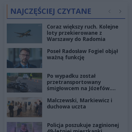
NAJCZĘŚCIEJ CZYTANE
Poprzednie
Następ
Coraz większy ruch. Kolejne
loty przekierowane z
Warszawy do Radomia
Poseł Radosław Fogiel objął
ważną funkcję
Po wypadku został
przetransportowany
śmigłowcem na Józefów.
Historia mrozi krew w żyłach
Malczewski, Markiewicz i
duchowa uczta
Policja poszukuje zaginionej
49-letniej mieszkanki