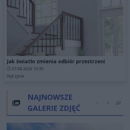
Jak światło zmienia odbiór przestrzeni
Data dodania artykułu:
07.08.2026 15:35
Kategorie artykułu:
Styl życia
NAJNOWSZE
GALERIE ZDJĘĆ
Poprzednie
Następne
Kliknij