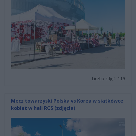
Liczba zdjęć: 119
Mecz towarzyski Polska vs Korea w siatkówce
kobiet w hali RCS (zdjęcia)