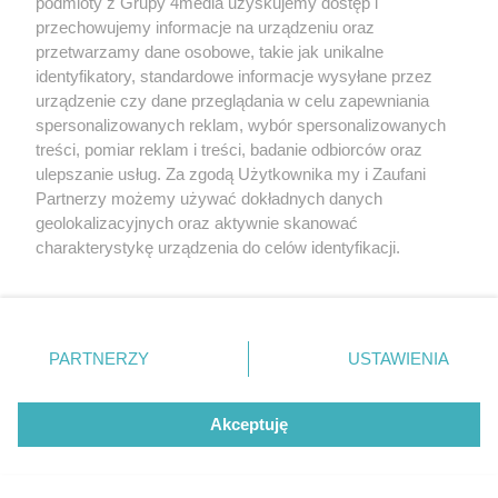
podmioty z Grupy 4media uzyskujemy dostęp i
przechowujemy informacje na urządzeniu oraz
przetwarzamy dane osobowe, takie jak unikalne
identyfikatory, standardowe informacje wysyłane przez
urządzenie czy dane przeglądania w celu zapewniania
spersonalizowanych reklam, wybór spersonalizowanych
treści, pomiar reklam i treści, badanie odbiorców oraz
ulepszanie usług. Za zgodą Użytkownika my i Zaufani
Partnerzy możemy używać dokładnych danych
geolokalizacyjnych oraz aktywnie skanować
Redakcja
Reklama
Prywatność
Praca Łódź
charakterystykę urządzenia do celów identyfikacji.
the:protocol
Ponieważ cenimy Twoją prywatność, prosimy o zgodę na
korzystanie z tych technologii poprzez kliknięcie
„Akceptuję”. Zgoda jest dobrowolna i zawsze możesz ją
zmienić/wycofać klikając przycisk ustawień prywatności
PARTNERZY
USTAWIENIA
Szukaj
znajdujący się w lewym dolnym rogu strony
. Niektóre
rodzaje przetwarzania danych nie wymagają zgody
użytkownika, ale masz prawo sprzeciwić się takiemu
Akceptuję
Facebook.com
Youtube.com
przetwarzaniu. Preferencje będą miały zastosowania tylko
na tej witrynie.