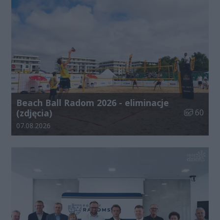
Beach Ball Radom 2026 - eliminacje
Liczba zdj
(zdjęcia)
60
Data dodania galerii:
07.08.2026