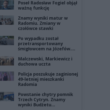
Poseł Radosław Fogiel objął
ważną funkcję
Znamy wyniki matur w
Radomiu. Zmiany w
czołówce stawki
Po wypadku został
przetransportowany
śmigłowcem na Józefów.
Historia mrozi krew w
Malczewski, Markiewicz i
żyłach
duchowa uczta
Policja poszukuje zaginionej
49-letniej mieszkanki
Radomia
Powstanie chytry pomnik
Trzech Cytryn. Znamy
wyniki Budżetu
Obywatelskiego 2027