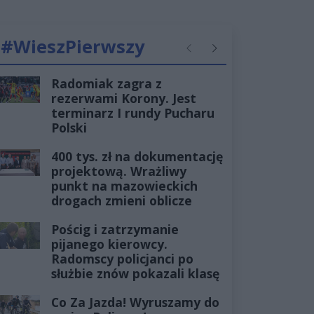
#WieszPierwszy
Poprzednie
Następne
Radomiak zagra z
rezerwami Korony. Jest
terminarz I rundy Pucharu
Polski
400 tys. zł na dokumentację
projektową. Wrażliwy
punkt na mazowieckich
drogach zmieni oblicze
Pościg i zatrzymanie
pijanego kierowcy.
Radomscy policjanci po
służbie znów pokazali klasę
Co Za Jazda! Wyruszamy do