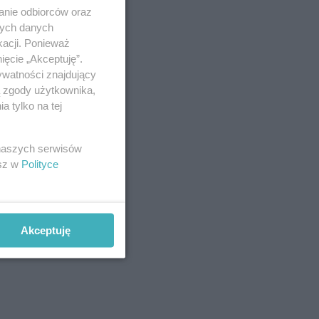
anie odbiorców oraz
nych danych
kacji. Ponieważ
ięcie „Akceptuję”.
ywatności znajdujący
ą zgody użytkownika,
 tylko na tej
 naszych serwisów
esz w
Polityce
Akceptuję