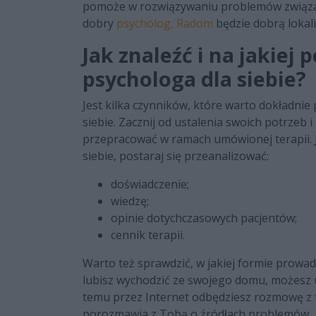
pomoże w rozwiązywaniu problemów związany
dobry
psycholog, Radom
będzie dobrą lokal
Jak znaleźć i na jakiej
psychologa dla siebie?
Jest kilka czynników, które warto dokładni
siebie. Zacznij od ustalenia swoich potrzeb
przepracować w ramach umówionej terapii. Je
siebie, postaraj się przeanalizować:
doświadczenie;
wiedzę;
opinie dotychczasowych pacjentów;
cennik terapii.
Warto też sprawdzić, w jakiej formie prowadz
lubisz wychodzić ze swojego domu, możesz u
temu przez Internet odbędziesz rozmowę z 
porozmawia z Tobą o źródłach problemów.