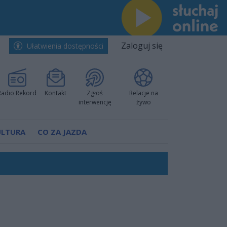
Zaloguj się
Ułatwienia dostępności
Radio Rekord
Kontakt
Zgłoś
Relacje na
interwencję
żywo
ULTURA
CO ZA JAZDA
ów pokazali klasę
rzowi
worzyć nową sportową tradycję"
ruchu