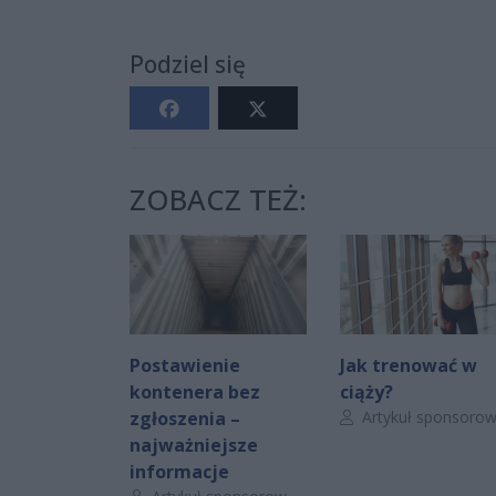
Podziel się
ZOBACZ TEŻ:
Postawienie
Jak trenować w
kontenera bez
ciąży?
Autor artykułu:
zgłoszenia –
Artykuł sponsorowan
najważniejsze
informacje
Autor artykułu: