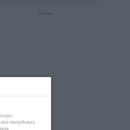
REKLAMA
ostęp i
lne identyfikatory,
iania