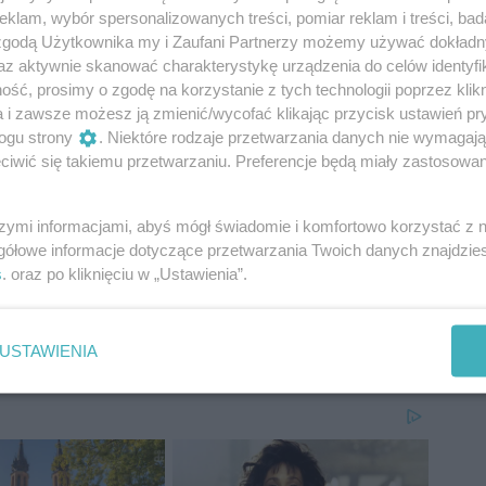
zysów – czasem warto przepracować też z pozoru
klam, wybór spersonalizowanych treści, pomiar reklam i treści, bad
 zgodą Użytkownika my i Zaufani Partnerzy możemy używać dokład
az aktywnie skanować charakterystykę urządzenia do celów identyfi
zieć o tym, że czujesz się samotnie, nawet gdy
ść, prosimy o zgodę na korzystanie z tych technologii poprzez klikn
e unikasz kontaktu z ludźmi, często płaczesz lub masz
a i zawsze możesz ją zmienić/wycofać klikając przycisk ustawień pr
ogu strony
. Niektóre rodzaje przetwarzania danych nie wymagaj
iwić się takiemu przetwarzaniu. Preferencje będą miały zastosowania
online pomoże Ci rozwiązać problem u źródła. Jeśli od
aśnie dobry moment, by zacząć rozmawiać z
szymi informacjami, abyś mógł świadomie i komfortowo korzystać z
lnym gabinecie.
gółowe informacje dotyczące przetwarzania Twoich danych znajdzi
s
. oraz po kliknięciu w „Ustawienia”.
USTAWIENIA