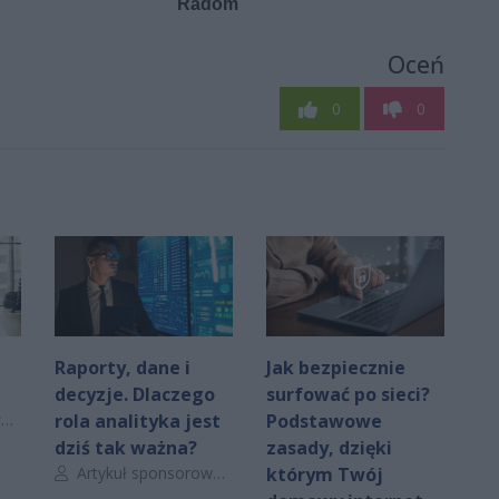
Oceń
0
0
Raporty, dane i
Jak bezpiecznie
decyzje. Dlaczego
surfować po sieci?
y
rola analityka jest
Podstawowe
dziś tak ważna?
zasady, dzięki
Autor artykułu:
Artykuł sponsorowany
którym Twój