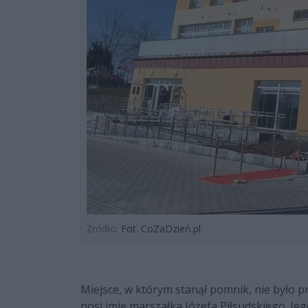
Źródło:
Fot. CoZaDzień.pl
Miejsce, w którym stanął pomnik, nie było
nosi imię marszałka Józefa Piłsudskiego. Jeg