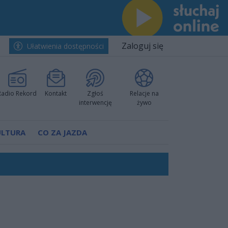
Zaloguj się
Ułatwienia dostępności
Radio Rekord
Kontakt
Zgłoś
Relacje na
interwencję
żywo
ULTURA
CO ZA JAZDA
nkurencyjne w Ustce!
ano umowę
Polski
 decyzję prokuratury
ów pokazali klasę
worzyć nową sportową tradycję"
ruchu