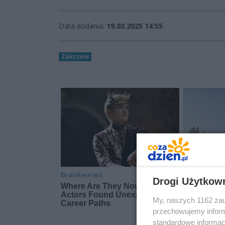
Data dodania:
19.03.2025 14:55
Zakrzew
Drogi Użytkow
My, naszych 1162 zau
przechowujemy informa
standardowe informac