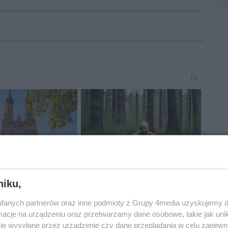
niku,
fanych partnerów oraz inne podmioty z Grupy 4media uzyskujemy d
cje na urządzeniu oraz przetwarzamy dane osobowe, takie jak unika
je wysyłane przez urządzenie czy dane przeglądania w celu zapewn