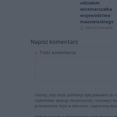
udziałem
wicemarszałka
województwa
mazowieckiego
Autor artykułu:
Maciej Kowalski
Napisz komentarz
Treść komentarza
Chcemy, żeby nasze publikacje były powodem do r
Czytelników; dyskusji merytorycznej, rzeczowej i 
przeciwnikiem hejtu w Internecie i wspieramy dzia
Dlatego prosimy o dostosowanie pisanych przez 