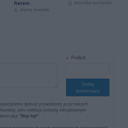
Autor artykułu:
fiatem
Weronika Kucharska
Autor artykułu:
Maciej Kowalski
Podpis
Dodaj
komentarz
ozpoczynania dyskusji prowadzonej przez naszych
kulturalnej. Jako redakcja jesteśmy zdecydowanym
łania akcji
"Stop hejt"
.
Państwa komentarzy do norm akceptowanych przez większość