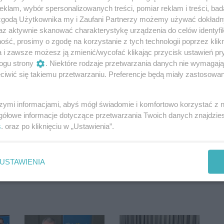
klam, wybór spersonalizowanych treści, pomiar reklam i treści, bad
 zgodą Użytkownika my i Zaufani Partnerzy możemy używać dokład
az aktywnie skanować charakterystykę urządzenia do celów identyfi
ść, prosimy o zgodę na korzystanie z tych technologii poprzez klikn
a i zawsze możesz ją zmienić/wycofać klikając przycisk ustawień pr
ogu strony
. Niektóre rodzaje przetwarzania danych nie wymagaj
iwić się takiemu przetwarzaniu. Preferencje będą miały zastosowania
szymi informacjami, abyś mógł świadomie i komfortowo korzystać z
gółowe informacje dotyczące przetwarzania Twoich danych znajdzi
s
. oraz po kliknięciu w „Ustawienia”.
Oceń
0
0
USTAWIENIA