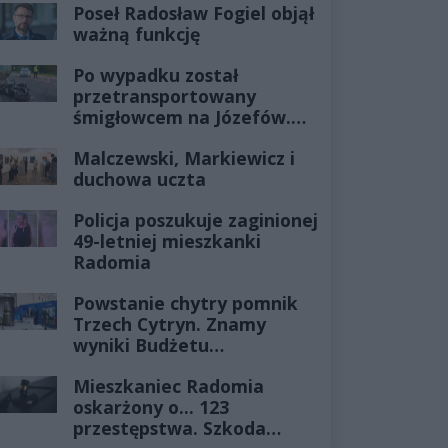
Poseł Radosław Fogiel objął
ważną funkcję
Po wypadku został
przetransportowany
śmigłowcem na Józefów.
Historia mrozi krew w
Malczewski, Markiewicz i
żyłach
duchowa uczta
Policja poszukuje zaginionej
49-letniej mieszkanki
Radomia
Powstanie chytry pomnik
Trzech Cytryn. Znamy
wyniki Budżetu
Obywatelskiego 2027
Mieszkaniec Radomia
oskarżony o... 123
przestępstwa. Szkoda