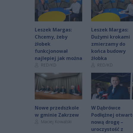
Leszek Margas:
Leszek Margas:
Chcemy, żeby
Dużymi krokami
żłobek
zmierzamy do
funkcjonował
końca budowy
najlepiej jak można
żłobka
Autor artykułu:
Autor artykułu:
RED/KD
RED/KD
Nowe przedszkole
W Dąbrówce
w gminie Zakrzew
Podłężnej otwart
Autor artykułu:
Maciej Kowalski
nową drogę –
uroczystość z