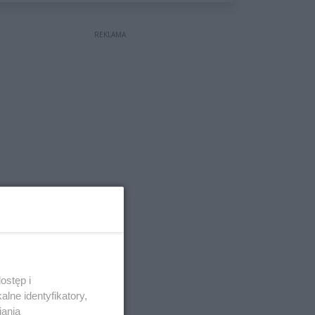
wyceniona na ponad milion
złotych
REKLAMA
ostęp i
lne identyfikatory,
iania