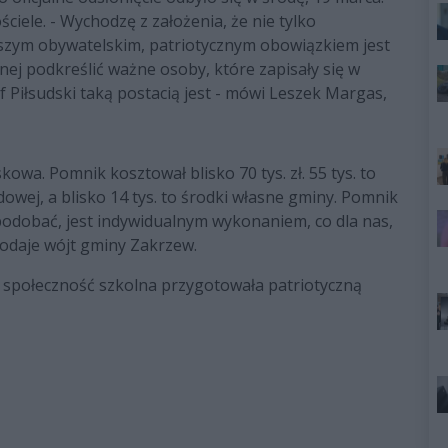
ciele. - Wychodzę z założenia, że nie tylko
 Naszym obywatelskim, patriotycznym obowiązkiem jest
nej podkreślić ważne osoby, które zapisały się w
ef Piłsudski taką postacią jest - mówi Leszek Margas,
owa. Pomnik kosztował blisko 70 tys. zł. 55 tys. to
wej, a blisko 14 tys. to środki własne gminy. Pomnik
podobać, jest indywidualnym wykonaniem, co dla nas,
 dodaje wójt gminy Zakrzew.
 społeczność szkolna przygotowała patriotyczną