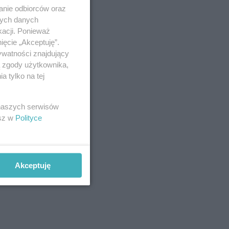
anie odbiorców oraz
nych danych
kacji. Ponieważ
ięcie „Akceptuję”.
ywatności znajdujący
ą zgody użytkownika,
 tylko na tej
 naszych serwisów
esz w
Polityce
Akceptuję