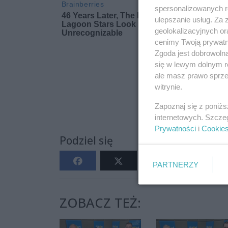
spersonalizowanych re
ulepszanie usług. Za
geolokalizacyjnych or
cenimy Twoją prywatno
Zgoda jest dobrowoln
się w lewym dolnym r
ale masz prawo sprzec
witrynie.
Zapoznaj się z poniż
internetowych. Szcze
Prywatności
i
Cookie
Podziel się
PARTNERZY
ZOBACZ TEŻ: