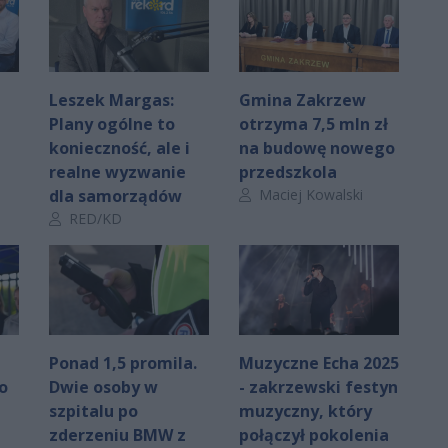
Leszek Margas:
Gmina Zakrzew
Plany ogólne to
otrzyma 7,5 mln zł
konieczność, ale i
na budowę nowego
realne wyzwanie
przedszkola
Autor artykułu:
dla samorządów
Maciej Kowalski
Autor artykułu:
RED/KD
Ponad 1,5 promila.
Muzyczne Echa 2025
o
Dwie osoby w
- zakrzewski festyn
szpitalu po
muzyczny, który
zderzeniu BMW z
połączył pokolenia