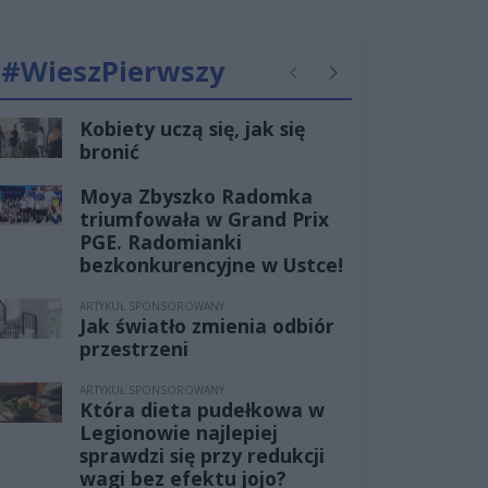
#WieszPierwszy
Poprzednie
Następne
Kobiety uczą się, jak się
bronić
Moya Zbyszko Radomka
triumfowała w Grand Prix
PGE. Radomianki
bezkonkurencyjne w Ustce!
ARTYKUŁ SPONSOROWANY
Jak światło zmienia odbiór
przestrzeni
ARTYKUŁ SPONSOROWANY
Która dieta pudełkowa w
Legionowie najlepiej
sprawdzi się przy redukcji
wagi bez efektu jojo?