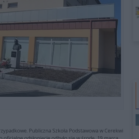
 przypadkowe. Publiczna Szkoła Podstawowa w Cerekwi
o oficjalne odsłonięcie odbyło się w środę, 19 marca.