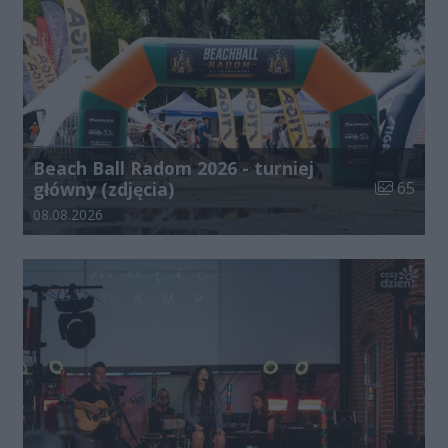
Beach Ball Radom 2026 - turniej
Liczba zdj
główny (zdjęcia)
65
Data dodania galerii:
08.08.2026