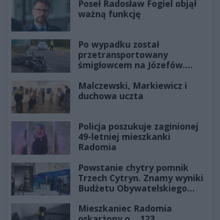
Poseł Radosław Fogiel objął
ważną funkcję
Po wypadku został
przetransportowany
śmigłowcem na Józefów.
Historia mrozi krew w żyłach
Malczewski, Markiewicz i
duchowa uczta
Policja poszukuje zaginionej
49-letniej mieszkanki
Radomia
Powstanie chytry pomnik
Trzech Cytryn. Znamy wyniki
Budżetu Obywatelskiego
2027
Mieszkaniec Radomia
oskarżony o... 123