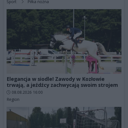
Kategorie artykułu:
Sport
Piłka nożna
Elegancja w siodle! Zawody w Kozłowie
trwają, a jeźdźcy zachwycają swoim strojem
Data dodania artykułu:
08.08.2026 16:00
Kategorie artykułu:
Region