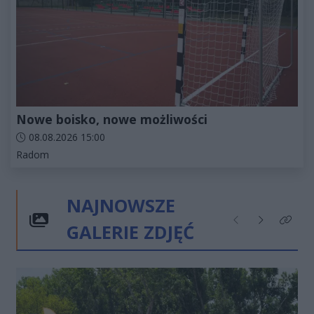
Nowe boisko, nowe możliwości
Data dodania artykułu:
08.08.2026 15:00
Kategorie artykułu:
Radom
NAJNOWSZE
GALERIE ZDJĘĆ
Poprzednie
Następne
Kliknij