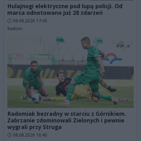
Hulajnogi elektryczne pod lupą policji. Od
marca odnotowano już 28 zdarzeń
Data dodania artykułu:
08.08.2026 17:45
Kategorie artykułu:
Radom
Radomiak bezradny w starciu z Górnikiem.
Zabrzanie zdominowali Zielonych i pewnie
wygrali przy Struga
Data dodania artykułu:
08.08.2026 16:40