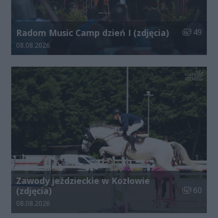
Liczba zdj
Radom Music Camp dzień I (zdjęcia)
49
Data dodania galerii:
08.08.2026
Zawody jeździeckie w Kozłowie
Liczba zdj
(zdjęcia)
60
Data dodania galerii:
08.08.2026