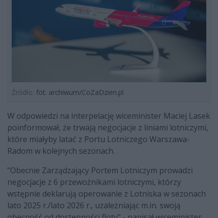
Źródło:
fot. archiwum/CoZaDzien.pl
W odpowiedzi na interpelację wiceminister Maciej Lasek
poinformował, że trwają negocjacje z liniami lotniczymi,
które miałyby latać z Portu Lotniczego Warszawa-
Radom w kolejnych sezonach.
"Obecnie Zarządzający Portem Lotniczym prowadzi
negocjacje z 6 przewoźnikami lotniczymi, którzy
wstępnie deklarują operowanie z Lotniska w sezonach
lato 2025 r./lato 2026 r., uzależniając m.in. swoją
obecność od dostępności floty" - napisał wiceminister.