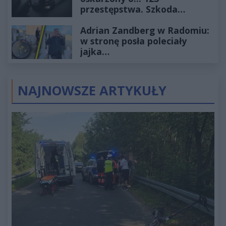
przestępstwa. Szkoda
wyceniona na ponad milion
Adrian Zandberg w Radomiu:
złotych
w stronę posła poleciały
jajka…
NAJNOWSZE ARTYKUŁY