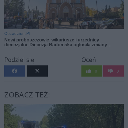
Podziel się
Oceń
0
0
ZOBACZ TEŻ: