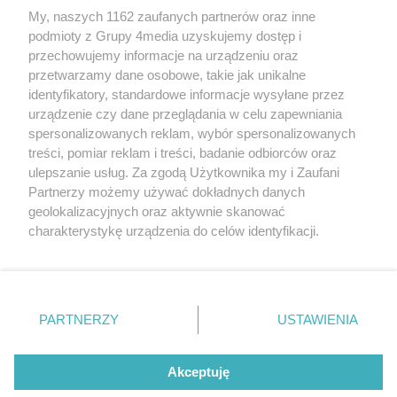
My, naszych 1162 zaufanych partnerów oraz inne
podmioty z Grupy 4media uzyskujemy dostęp i
przechowujemy informacje na urządzeniu oraz
przetwarzamy dane osobowe, takie jak unikalne
identyfikatory, standardowe informacje wysyłane przez
urządzenie czy dane przeglądania w celu zapewniania
spersonalizowanych reklam, wybór spersonalizowanych
Redakcja
Reklama
Prywatność
Praca Łódź
treści, pomiar reklam i treści, badanie odbiorców oraz
the:protocol
ulepszanie usług. Za zgodą Użytkownika my i Zaufani
Partnerzy możemy używać dokładnych danych
geolokalizacyjnych oraz aktywnie skanować
charakterystykę urządzenia do celów identyfikacji.
Ponieważ cenimy Twoją prywatność, prosimy o zgodę na
Szukaj
korzystanie z tych technologii poprzez kliknięcie
„Akceptuję”. Zgoda jest dobrowolna i zawsze możesz ją
zmienić/wycofać klikając przycisk ustawień prywatności
Facebook.com
Youtube.com
PARTNERZY
USTAWIENIA
znajdujący się w lewym dolnym rogu strony
. Niektóre
rodzaje przetwarzania danych nie wymagają zgody
użytkownika, ale masz prawo sprzeciwić się takiemu
Akceptuję
przetwarzaniu. Preferencje będą miały zastosowania tylko