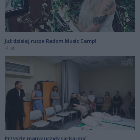
Już dzisiaj rusza Radom Music Camp!
Autor artykułu:
ct
Przyszłe mamy uczyły się karmić