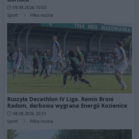
Data dodania artykułu:
09.08.2026 10:03
Kategorie artykułu:
Sport
Piłka nożna
Ruszyła Decathlon IV Liga. Remis Broni
Radom, derbowa wygrana Energii Kozienice
Data dodania artykułu:
08.08.2026 20:51
Kategorie artykułu:
Sport
Piłka nożna