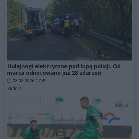
Hulajnogi elektryczne pod lupą policji. Od
marca odnotowano już 28 zdarzeń
Data dodania artykułu:
08.08.2026 17:45
Kategorie artykułu:
Radom