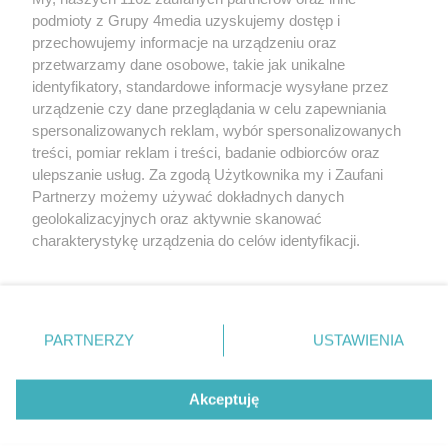
podmioty z Grupy 4media uzyskujemy dostęp i
przechowujemy informacje na urządzeniu oraz
przetwarzamy dane osobowe, takie jak unikalne
identyfikatory, standardowe informacje wysyłane przez
urządzenie czy dane przeglądania w celu zapewniania
spersonalizowanych reklam, wybór spersonalizowanych
Redakcja
Reklama
Prywatność
Praca Łódź
treści, pomiar reklam i treści, badanie odbiorców oraz
the:protocol
ulepszanie usług. Za zgodą Użytkownika my i Zaufani
Partnerzy możemy używać dokładnych danych
geolokalizacyjnych oraz aktywnie skanować
charakterystykę urządzenia do celów identyfikacji.
Ponieważ cenimy Twoją prywatność, prosimy o zgodę na
Szukaj
korzystanie z tych technologii poprzez kliknięcie
„Akceptuję”. Zgoda jest dobrowolna i zawsze możesz ją
zmienić/wycofać klikając przycisk ustawień prywatności
Facebook.com
Youtube.com
PARTNERZY
USTAWIENIA
znajdujący się w lewym dolnym rogu strony
. Niektóre
rodzaje przetwarzania danych nie wymagają zgody
użytkownika, ale masz prawo sprzeciwić się takiemu
Akceptuję
przetwarzaniu. Preferencje będą miały zastosowania tylko
na tej witrynie.
CMS portalu
przygotowany przez