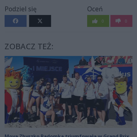
Podziel się
Oceń
0
0
ZOBACZ TEŻ:
Moya Zbyszko Radomka triumfowała w Grand Prix