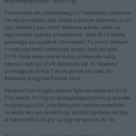
w dziewiątej kolejce Tauron Ligi.
Premierowy set czwartkowego (21 listopada) spotkania
nie był porywający jeśli chodzi o poziom sportowy. Dużo
było błędów z obu stron. Radomce jednak udało się
wypracować okazałe prowadzenie - było 20:13. Każdą
przewagę da się jednak zmarnować. Po trzech blokach
z rzędu opolanki zmniejszyły stratę i było już tylko
21:19. Kiedy miejscowe w końcu przełamały swoją
niemoc i było już 23:20, wydawało się, że "dowiozą"
przewagę do końca. Tak się jednak nie stało, bo
Radomka przegrała finalnie 24:26.
Pierwsza faza drugiej odsłony była wyrównana (12:12).
Przy stanie 16:13 groźnie wyglądającej kontuzji doznała
rozgrywająca Uni, Julia Bińczycka i można powiedzieć,
że wtedy ten set się skończył. Rozbite opolanki nie były
w stanie wrócić do gry i przegrały wysoko, do 16.