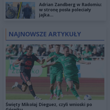
Adrian Zandberg w Radomiu:
złotych
w stronę posła poleciały
jajka…
NAJNOWSZE ARTYKUŁY
Święty Mikołaj Dieguez, czyli wnioski po
Górniku