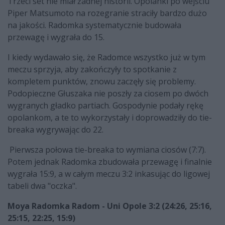
Trzeci set nie miał żadnej historii. Opolanki po wejściu
Piper Matsumoto na rozegranie straciły bardzo dużo
na jakości. Radomka systematycznie budowała
przewagę i wygrała do 15.
I kiedy wydawało się, że Radomce wszystko już w tym
meczu sprzyja, aby zakończyły to spotkanie z
kompletem punktów, znowu zaczęły się problemy.
Podopieczne Głuszaka nie poszły za ciosem po dwóch
wygranych gładko partiach. Gospodynie podały rękę
opolankom, a te to wykorzystały i doprowadziły do tie-
breaka wygrywając do 22.
Pierwsza połowa tie-breaka to wymiana ciosów (7:7).
Potem jednak Radomka zbudowała przewagę i finalnie
wygrała 15:9, a w całym meczu 3:2 inkasując do ligowej
tabeli dwa "oczka".
Moya Radomka Radom - Uni Opole 3:2 (24:26, 25:16,
25:15, 22:25, 15:9)