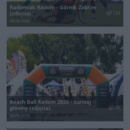
Radomiak Radom - Górnik Zabrze
Liczba zdjęć
(zdjęcia)
121
Data dodania galerii:
08.08.2026
Beach Ball Radom 2026 - turniej
Liczba zdj
główny (zdjęcia)
65
Data dodania galerii:
08.08.2026