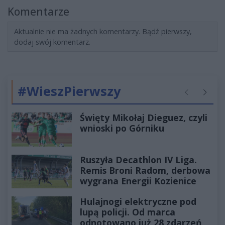
Komentarze
Aktualnie nie ma żadnych komentarzy. Bądź pierwszy,
dodaj swój komentarz.
#WieszPierwszy
Poprzednie
Następ
Święty Mikołaj Dieguez, czyli
wnioski po Górniku
Ruszyła Decathlon IV Liga.
Remis Broni Radom, derbowa
wygrana Energii Kozienice
Hulajnogi elektryczne pod
lupą policji. Od marca
odnotowano już 28 zdarzeń