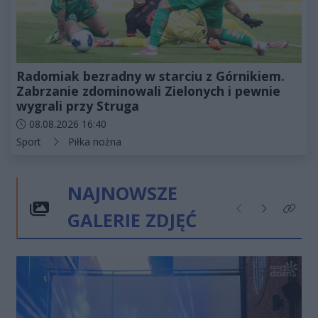
Radomiak bezradny w starciu z Górnikiem.
Zabrzanie zdominowali Zielonych i pewnie
wygrali przy Struga
Data dodania artykułu:
08.08.2026 16:40
Kategorie artykułu:
Sport
Piłka nożna
NAJNOWSZE
GALERIE ZDJĘĆ
Poprzednie
Następne
Kliknij