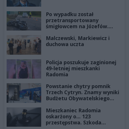
Po wypadku został
przetransportowany
śmigłowcem na Józefów.
Historia mrozi krew w żyłach
Malczewski, Markiewicz i
duchowa uczta
Policja poszukuje zaginionej
49-letniej mieszkanki
Radomia
Powstanie chytry pomnik
Trzech Cytryn. Znamy wyniki
Budżetu Obywatelskiego
2027
Mieszkaniec Radomia
oskarżony o... 123
przestępstwa. Szkoda
wyceniona na ponad milion