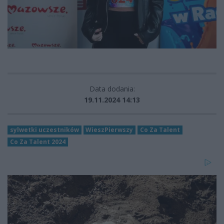
Data dodania:
19.11.2024 14:13
sylwetki uczestników
WieszPierwszy
Co Za Talent
Co Za Talent 2024