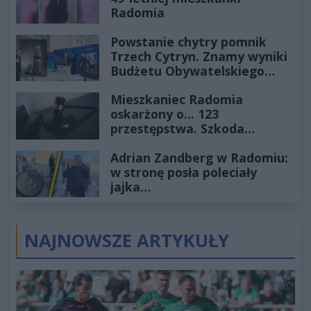
Radomia
Powstanie chytry pomnik
Trzech Cytryn. Znamy wyniki
Budżetu Obywatelskiego
2027
Mieszkaniec Radomia
oskarżony o... 123
przestępstwa. Szkoda
wyceniona na ponad milion
Adrian Zandberg w Radomiu:
złotych
w stronę posła poleciały
jajka…
NAJNOWSZE ARTYKUŁY