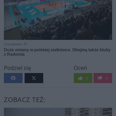
Podziel się
Oceń
0
0
ZOBACZ TEŻ: