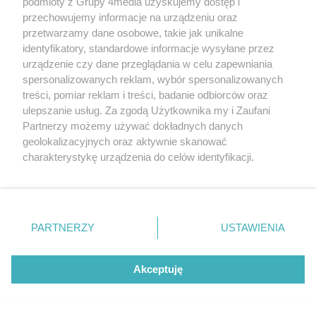
podmioty z Grupy 4media uzyskujemy dostęp i
przechowujemy informacje na urządzeniu oraz
przetwarzamy dane osobowe, takie jak unikalne
identyfikatory, standardowe informacje wysyłane przez
Ruszyła Decathlon IV Liga. Remis Broni
urządzenie czy dane przeglądania w celu zapewniania
Radom, derbowa wygrana Energii Kozienice
spersonalizowanych reklam, wybór spersonalizowanych
Data dodania artykułu:
08.08.2026 20:51
treści, pomiar reklam i treści, badanie odbiorców oraz
Kategorie artykułu:
Sport
Piłka nożna
ulepszanie usług. Za zgodą Użytkownika my i Zaufani
Partnerzy możemy używać dokładnych danych
geolokalizacyjnych oraz aktywnie skanować
charakterystykę urządzenia do celów identyfikacji.
Ponieważ cenimy Twoją prywatność, prosimy o zgodę na
korzystanie z tych technologii poprzez kliknięcie
„Akceptuję”. Zgoda jest dobrowolna i zawsze możesz ją
zmienić/wycofać klikając przycisk ustawień prywatności
PARTNERZY
USTAWIENIA
znajdujący się w lewym dolnym rogu strony
. Niektóre
rodzaje przetwarzania danych nie wymagają zgody
użytkownika, ale masz prawo sprzeciwić się takiemu
Akceptuję
przetwarzaniu. Preferencje będą miały zastosowania tylko
Hulajnogi elektryczne pod lupą policji. Od
na tej witrynie.
marca odnotowano już 28 zdarzeń