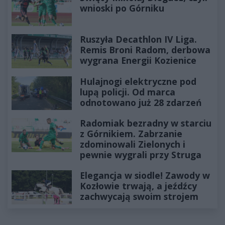
wnioski po Górniku
Ruszyła Decathlon IV Liga.
Remis Broni Radom, derbowa
wygrana Energii Kozienice
Hulajnogi elektryczne pod
lupą policji. Od marca
odnotowano już 28 zdarzeń
Radomiak bezradny w starciu
z Górnikiem. Zabrzanie
zdominowali Zielonych i
pewnie wygrali przy Struga
Elegancja w siodle! Zawody w
Kozłowie trwają, a jeźdźcy
zachwycają swoim strojem