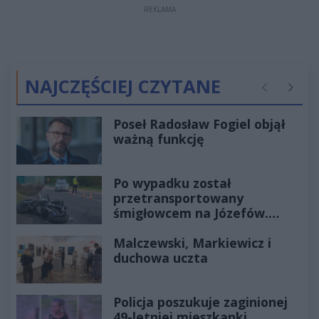
REKLAMA
NAJCZĘŚCIEJ CZYTANE
Poprzednie
Następ
Poseł Radosław Fogiel objął
ważną funkcję
Po wypadku został
przetransportowany
śmigłowcem na Józefów.
Historia mrozi krew w żyłach
Malczewski, Markiewicz i
duchowa uczta
Policja poszukuje zaginionej
49-letniej mieszkanki