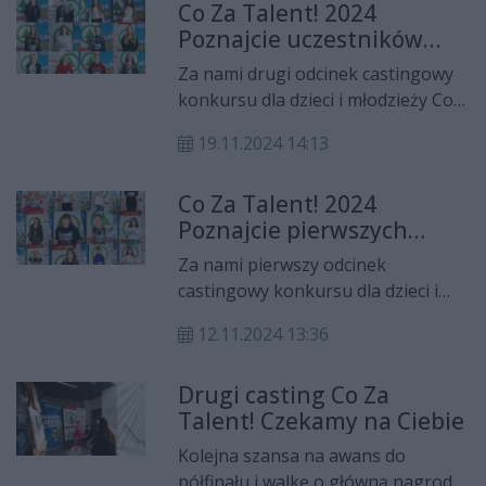
Co Za Talent! 2024
Poznajcie uczestników
drugiego castingu
Za nami drugi odcinek castingowy
konkursu dla dzieci i młodzieży Co
Za Talent! 2024. Przedstawiamy
19.11.2024 14:13
kolejną dwunastkę uczestników.
Co Za Talent! 2024
Poznajcie pierwszych
uczestników
Za nami pierwszy odcinek
castingowy konkursu dla dzieci i
młodzieży Co Za Talent! 2024.
12.11.2024 13:36
Przedstawiamy pierwszych
uczestników.
Drugi casting Co Za
Talent! Czekamy na Ciebie
Kolejna szansa na awans do
półfinału i walkę o główną nagrodę