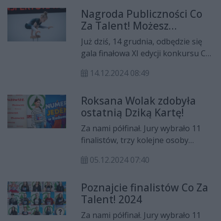
Nagroda Publiczności Co
Za Talent! Możesz
zdecydować, kto ją
Już dziś, 14 grudnia, odbędzie się
zdobędzie
gala finałowa XI edycji konkursu Co
Za Talent! Wciąż można oddawać
14.12.2024 08:49
głosy na Nagrodę Publiczności.
Roksana Wolak zdobyła
ostatnią Dziką Kartę!
Za nami półfinał. Jury wybrało 11
finalistów, trzy kolejne osoby
otrzymały Dzikie Karty. Do finału -
05.12.2024 07:40
dzięki Waszym głosom - wchodzi
także Roksana Wolak. A już dziś
Poznajcie finalistów Co Za
(05.12) kolejny odcinek. Obejrzymy
Talent! 2024
w nim występy wszystkich
finalistów, których będzie można
Za nami półfinał. Jury wybrało 11