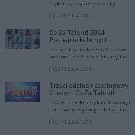
zobaczyć na wielkiej scenie 14
finalistów, trzy kolejne osoby
grudnia.
otrzymały Dzikie Karty.
29.11.2024 08:19
Przedstawiamy Wam finalistów XI
edycji konkursu Co Za Talent! W
Co Za Talent! 2024
finale jest jeszcze jedno miejsce!
Poznajcie kolejnych
uczestników
Za nami trzeci odcinek castingowy
konkursu dla dzieci i młodzieży Co
Za Talent! 2024. Przedstawiamy
26.11.2024 09:08
kolejnych uczestników.
Trzeci odcinek castingowy
XI edycji Co Za Talent!
Zapraszamy do oglądania trzeciego
odcinka castingowego XI edycji Co
Za Talent! Poznacie w nim
21.11.2024 18:00
kolejnych utalentowanych
uczestników.