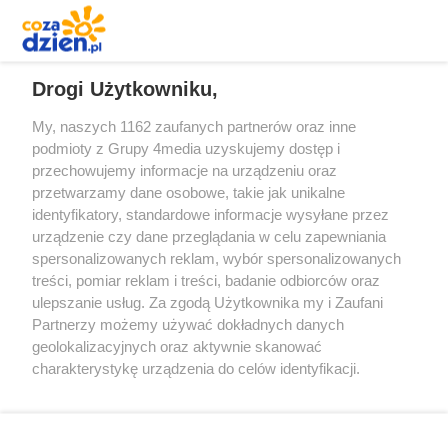
REKLAMA
Drogi Użytkowniku,
My, naszych 1162 zaufanych partnerów oraz inne
podmioty z Grupy 4media uzyskujemy dostęp i
przechowujemy informacje na urządzeniu oraz
przetwarzamy dane osobowe, takie jak unikalne
identyfikatory, standardowe informacje wysyłane przez
urządzenie czy dane przeglądania w celu zapewniania
spersonalizowanych reklam, wybór spersonalizowanych
Redakcja
Reklama
Prywatność
Praca Łódź
treści, pomiar reklam i treści, badanie odbiorców oraz
the:protocol
ulepszanie usług. Za zgodą Użytkownika my i Zaufani
Partnerzy możemy używać dokładnych danych
geolokalizacyjnych oraz aktywnie skanować
charakterystykę urządzenia do celów identyfikacji.
Ponieważ cenimy Twoją prywatność, prosimy o zgodę na
Szukaj
korzystanie z tych technologii poprzez kliknięcie
„Akceptuję”. Zgoda jest dobrowolna i zawsze możesz ją