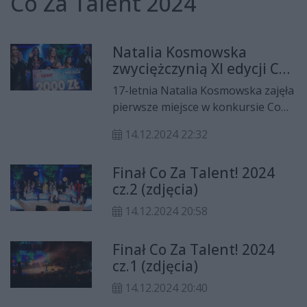
Co Za Talent 2024
Natalia Kosmowska
zwyciężczynią XI edycji Co
Za Talent!
17-letnia Natalia Kosmowska zajęła
pierwsze miejsce w konkursie Co
Za Talent! Na drugim miejscu
14.12.2024 22:32
znalazła się Nikola Adamczyk, a na
trzecim Natalia Suwała. Nagroda
Finał Co Za Talent! 2024
publiczności powędrowała do
cz.2 (zdjęcia)
Klaudii Drab.
14.12.2024 20:58
Finał Co Za Talent! 2024
cz.1 (zdjęcia)
14.12.2024 20:40