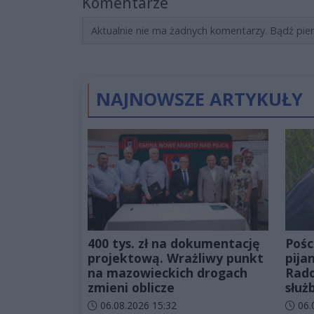
Komentarze
Aktualnie nie ma żadnych komentarzy. Bądź pie
NAJNOWSZE ARTYKUŁY
400 tys. zł na dokumentację
Pośc
projektową. Wrażliwy punkt
pija
na mazowieckich drogach
Rado
zmieni oblicze
służ
Data dodania artykułu:
Data d
06.08.2026 15:32
06.