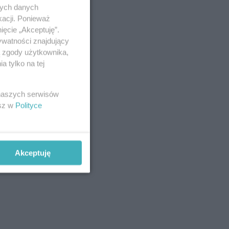
nych danych
kacji. Ponieważ
ięcie „Akceptuję”.
ywatności znajdujący
ą zgody użytkownika,
 tylko na tej
 naszych serwisów
esz w
Polityce
Akceptuję