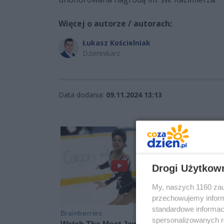
Więcej o autorze / autorach:
Łukasz Kościelniak
Dziennikarz
Data dodania:
09.11.2024 13:13
Drogi Użytkow
My, naszych 1160 zau
przechowujemy informa
standardowe informac
spersonalizowanych re