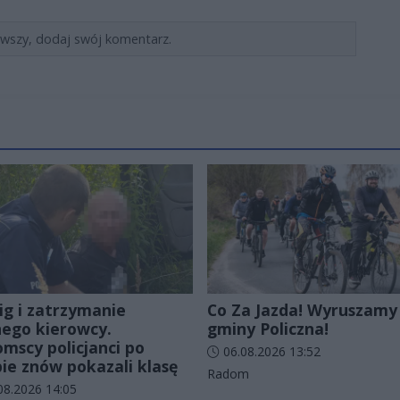
rwszy, dodaj swój komentarz.
ig i zatrzymanie
Co Za Jazda! Wyruszamy
nego kierowcy.
gminy Policzna!
mscy policjanci po
Data dodania artykułu:
06.08.2026 13:52
bie znów pokazali klasę
Kategorie artykułu:
Radom
odania artykułu:
08.2026 14:05