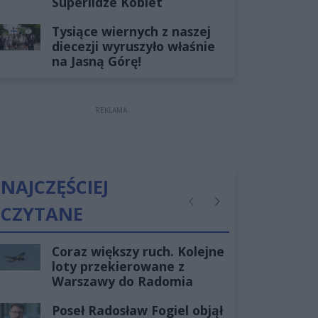
Superlidze Kobiet
Tysiące wiernych z naszej
diecezji wyruszyło właśnie
na Jasną Górę!
REKLAMA
NAJCZĘŚCIEJ
CZYTANE
Poprzednie
Następne
Coraz większy ruch. Kolejne
loty przekierowane z
Warszawy do Radomia
Poseł Radosław Fogiel objął