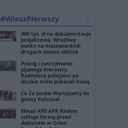
#WieszPierwszy
Poprzednie
Następne
400 tys. zł na dokumentację
projektową. Wrażliwy
punkt na mazowieckich
drogach zmieni oblicze
Pościg i zatrzymanie
pijanego kierowcy.
Radomscy policjanci po
służbie znów pokazali klasę
Co Za Jazda! Wyruszamy do
gminy Policzna!
Elmas-KPS APR Radom
szlifuje formę przed
debiutem w Orlen