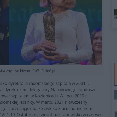
istyczny ; Archiwum CoZaDzień.pl
sko dyrektora radomskiego szpitala w 2001 r.
został dyrektorem delegatury Narodowego Funduszu
wał szpitalem w Kozienicach. W lipcu 2015 r.
domskiej lecznicy. W marcu 2021 r. ówczesny
ił go, zarzucając mu, że zwleka z uruchomieniem
VID-19. Ostatecznie wrócił na stanowisko w czerwcu