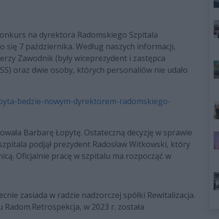
 konkurs na dyrektora Radomskiego Szpitala
o się 7 października. Według naszych informacji,
erzy Zawodnik (były wiceprezydent i zastępca
SS) oraz dwie osoby, których personaliów nie udało
lopyta-bedzie-nowym-dyrektorem-radomskiego-
wała Barbarę Łopytę. Ostateczną decyzję w sprawie
pitala podjął prezydent Radosław Witkowski, który
nicą. Oficjalnie pracę w szpitalu ma rozpocząć w
nie zasiada w radzie nadzorczej spółki Rewitalizacja.
u Radom.Retrospekcja, w 2023 r. została