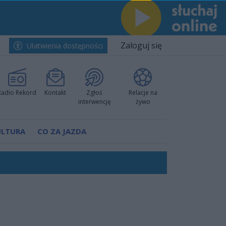
Zaloguj się
Ułatwienia dostępności
Radio Rekord
Kontakt
Zgłoś
Relacje na
interwencję
żywo
ULTURA
CO ZA JAZDA
ów pokazali klasę
rzowi
worzyć nową sportową tradycję"
ruchu