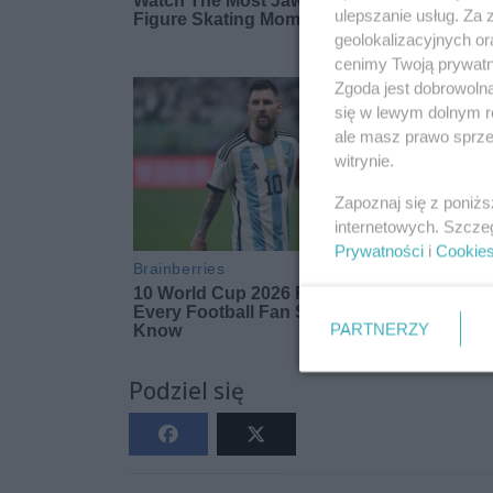
ulepszanie usług. Za
geolokalizacyjnych or
cenimy Twoją prywatno
Zgoda jest dobrowoln
się w lewym dolnym r
ale masz prawo sprzec
witrynie.
Zapoznaj się z poniż
internetowych. Szcze
Prywatności
i
Cookie
PARTNERZY
Podziel się