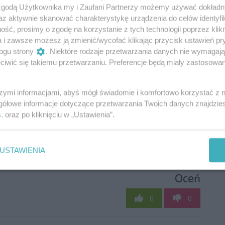
 zgodą Użytkownika my i Zaufani Partnerzy możemy używać dokład
az aktywnie skanować charakterystykę urządzenia do celów identyfi
ść, prosimy o zgodę na korzystanie z tych technologii poprzez klikn
a i zawsze możesz ją zmienić/wycofać klikając przycisk ustawień pr
ogu strony
. Niektóre rodzaje przetwarzania danych nie wymagaj
iwić się takiemu przetwarzaniu. Preferencje będą miały zastosowania
szymi informacjami, abyś mógł świadomie i komfortowo korzystać z
gółowe informacje dotyczące przetwarzania Twoich danych znajdzi
s
. oraz po kliknięciu w „Ustawienia”.
USTAWIENIA
Oceń
0
0