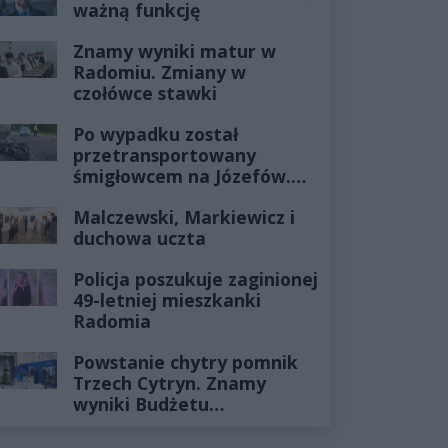
ważną funkcję
Znamy wyniki matur w
Radomiu. Zmiany w
czołówce stawki
Po wypadku został
przetransportowany
śmigłowcem na Józefów.
Historia mrozi krew w
Malczewski, Markiewicz i
żyłach
duchowa uczta
Policja poszukuje zaginionej
49-letniej mieszkanki
Radomia
Powstanie chytry pomnik
Trzech Cytryn. Znamy
wyniki Budżetu
Obywatelskiego 2027