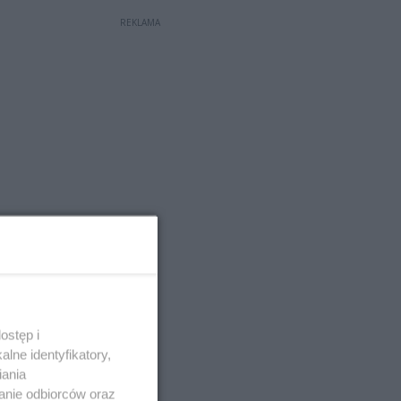
REKLAMA
ostęp i
lne identyfikatory,
iania
anie odbiorców oraz