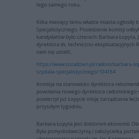
tego samego roku.
Kilka miesięcy temu władze miasta ogłosiły
Specjalistycznego. Posiedzenie komisji odbył
kandydatów było czterech: Barbara Łopyta, J
dyrektora ds. techniczno-eksploatacyjnych R
nam się ustalić.
https://www.cozadzien.pl/radom/barbara-
szpitala-specjalistycznego/104164
Komisja na stanowisko dyrektora rekomendo
powołania nowego dyrektora radomskiego sz
powierzył już Łopycie misję zarządzania lecz
przyszłym tygodniu.
Barbara Łopyta jest doktorem ekonomii. Obec
Była pomysłodawczynią i założycielką portal
uhonorowana nagrodą im. św. Kazimierza.